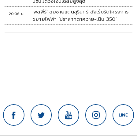
ปชน.ได้วงเงินเฉลี่ยสูงสุด
'พลพีร์' ลุยชายแดนสุรินทร์ สั่งเร่งรัดโครงการ
20:06 น.
ขยายไฟฟ้า 'ปราสาทตาควาย-เนิน 350'