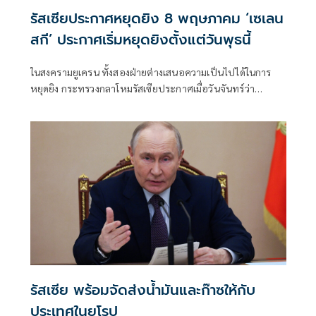
รัสเซียประกาศหยุดยิง 8 พฤษภาคม ‘เซเลน
สกี’ ประกาศเริ่มหยุดยิงตั้งแต่วันพุธนี้
ในสงครามยูเครน ทั้งสองฝ่ายต่างเสนอความเป็นไปได้ในการ
หยุดยิง กระทรวงกลาโหมรัสเซียประกาศเมื่อวันจันทร์ว่า
ต้องการจะยุติการสู้รบในช่วงเวลาใกล้เคียงกับการรำลึกวันครบ
รอบการสิ้นสุดสงครามโลกครั้งที่สองในวันที่ 8 และ 9
พฤษภาคม
รัสเซีย พร้อมจัดส่งน้ำมันและก๊าซให้กับ
ประเทศในยุโรป