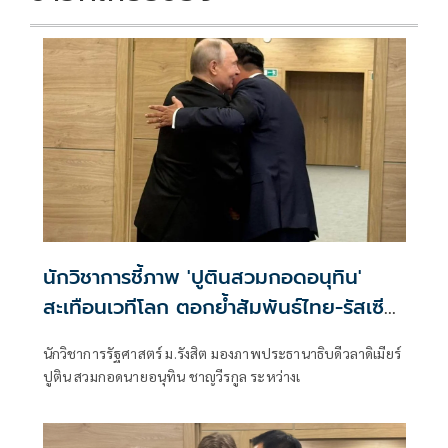
นักวิชาการชี้ภาพ 'ปูตินสวมกอดอนุทิน'
สะเทือนเวทีโลก ตอกย้ำสัมพันธ์ไทย-รัสเซีย
130 ปี
นักวิชาการรัฐศาสตร์ ม.รังสิต มองภาพประธานาธิบดีวลาดิเมียร์
ปูติน สวมกอดนายอนุทิน ชาญวีรกูล ระหว่างเ