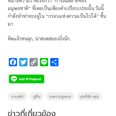
หมายความว่าที่เรียกว่า “การล่มสลายของ
มนุษยชาติ” ที่เคยเป็นเพียงคำเปรียบเปรยนั้น วันนี้
กำลังทำท่าจะอยู่ใน “กรอบแห่งความเป็นไปได้” ขึ้น
มา
คิดแล้วขนลุก, น่าสยดสยองยิ่งนัก.
F
T
C
Li
S
ac
wi
o
n
h
e
tt
p
e
ar
b
er
y
e
o
Li
Tags
กาแฟดำ
ปูติน
สงครามยูเครน
สุทธิชัย หยุ่น
o
n
k
k
ข่าวที่เกี่ยวข้อง