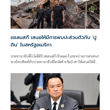
เซเลนสกี เสนอให้มีการพบปะส่วนตัวกับ ‘ปู
ติน’ ในสหรัฐอเมริกา
ประธานาธิบดีโวโลดีมีร์ เซเลนสกี เปิดเผย ในระหว่างการสนทนา
ทางโทรศัพท์กับประธานาธิบดีโดนัลด์ ทรัมป์ เขาได้เสนอให้มี
การนัดหมายประธานาธิบดีวลาดิมีร์ ปูติน ไปเจรจาที่
สหรัฐอเมริกา