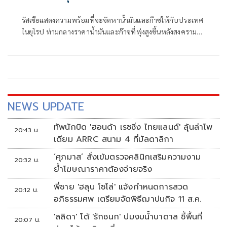
รัสเซียแสดงความพร้อมที่จะจัดหาน้ำมันและก๊าซให้กับประเทศ
ในยุโรป ท่ามกลางราคาน้ำมันและก๊าซที่พุ่งสูงขึ้นหลังสงคราม
สหรัฐฯ-อิสราเอลและอิหร่าน
NEWS UPDATE
ทัพนักบิด 'ฮอนด้า เรซซิ่ง ไทยแลนด์' ลุ้นล่าโพ
20:43 น.
เดียม ARRC สนาม 4 ที่มัลดาลิกา
‘ศุภมาส’ สั่งเข้มตรวจคลินิกเสริมความงาม
20:32 น.
ย้ำโฆษณาราคาต้องจ่ายจริง
พี่ชาย 'ฮลุน โซโล่' แจ้งกำหนดการสวด
20:12 น.
อภิธรรมศพ เตรียมจัดพิธีฌาปนกิจ 11 ส.ค.
'ลลิดา' โต้ 'รักชนก' ปมงบน้ำบาดาล ชี้พื้นที่
20:07 น.