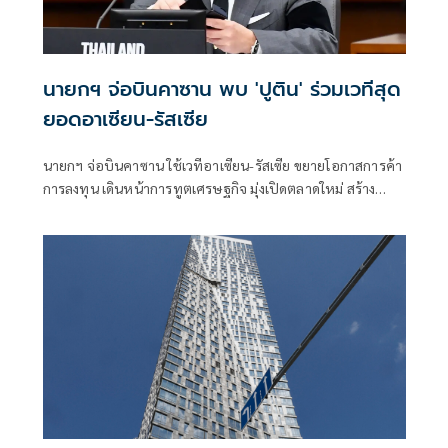
นายกฯ จ่อบินคาซาน พบ 'ปูติน' ร่วมเวทีสุด
ยอดอาเซียน-รัสเซีย
นายกฯ จ่อบินคาซาน ใช้เวทีอาเซียน-รัสเซีย ขยายโอกาสการค้า
การลงทุน เดินหน้าการทูตเศรษฐกิจ มุ่งเปิดตลาดใหม่ สร้าง
ความมั่นคงพลังงาน ดันโอกาสธุรกิจไทย