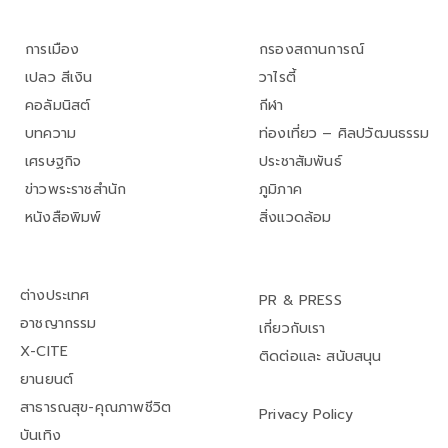
การเมือง
กรองสถานการณ์
เปลว สีเงิน
วาไรตี้
คอลัมนิสต์
กีฬา
บทความ
ท่องเที่ยว – ศิลปวัฒนธรรม
เศรษฐกิจ
ประชาสัมพันธ์
ข่าวพระราชสำนัก
ภูมิภาค
หนังสือพิมพ์
สิ่งแวดล้อม
ต่างประเทศ
PR & PRESS
อาชญากรรม
เกี่ยวกับเรา
X-CITE
ติดต่อและ สนับสนุน
ยานยนต์
สาธารณสุข-คุณภาพชีวิต
Privacy Policy
บันเทิง