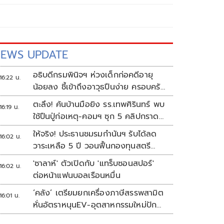
EWS UPDATE
อธิบดีกรมพินิจฯ ห่วงเด็กก่อคดีอายุ
16:22 น.
น้อยลง ชี้เข้าถึงอาวุธปืนง่าย ครอบครัว
แตกแยกเป็นชนวนสำคัญ
ตะลึง! ค้นบ้านมือยิง รร.เทพศิรินทร์ พบ
16:19 น.
ใช้ปืนปู่ก่อเหตุ-คอมฯ ซุก 5 คลิปกราด
ยิง
ให้จริง! ประธานชมรมกำนันฯ รับได้ลด
16:02 น.
วาระเหลือ 5 ปี วอนฟื้นกองทุนสตรี
อำเภอละล้าน
'ซาลาห์' ตัวเปิดกับ 'แทร็บซอนสปอร์'
16:02 น.
ต่อหน้าแฟนบอลเรือนหมื่น
‘คลัง’ เตรียมยกเครื่องภาษีสรรพสามิต
16:01 น.
หั่นอัตราหนุนEV-อุตสาหกรรมใหม่ปัก
หมุดไทย