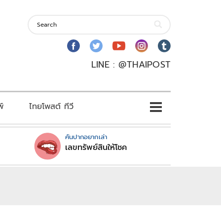
LINE : @THAIPOST
พ์
ไทยโพสต์ ทีวี
คันปากอยากเล่า
เลขทรัพย์สินให้โชค