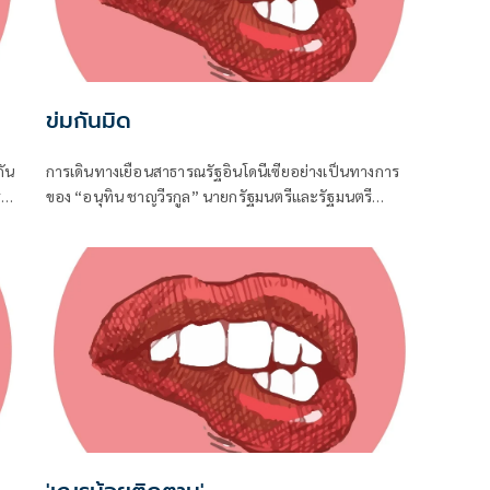
ข่มกันมิด
ัน
การเดินทางเยือนสาธารณรัฐอินโดนีเซียอย่างเป็นทางการ
่
ของ “อนุทิน ชาญวีรกูล” นายกรัฐมนตรีและรัฐมนตรี
น่ง
ว่าการกระทรวงมหาดไทย ถือเป็นปรากฏการณ์ทางการทูต
จาก
ครั้งประวัติศาสตร์ ที่สะท้อนถึงเกียรติภูมิอันโดดเด่นของ
ประเทศไทยบนเวทีโลกได้อย่างชัดเจน