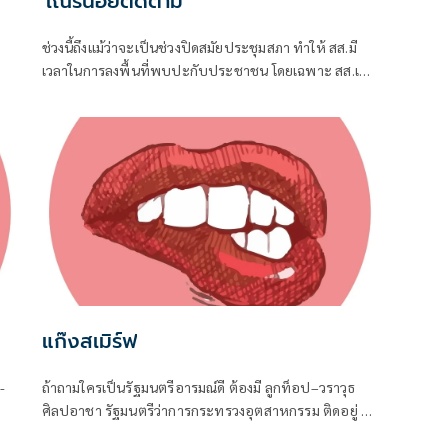
'เณรน้อยติดตาม'
ช่วงนี้ถึงแม้ว่าจะเป็นช่วงปิดสมัยประชุมสภา ทำให้ สส.มี
เวลาในการลงพื้นที่พบปะกับประชาชน โดยเฉพาะ สส.เขต
ที่อยู่ใกล้ชิดกับชาวบ้าน จึงต้องอาศัยช่วงจังหวะเวลานี้ใน
การลงพื้นที่แก้ปัญหาในเขต
แก๊งสเมิร์ฟ
-
ถ้าถามใครเป็นรัฐมนตรีอารมณ์ดี ต้องมี ลูกท็อป–วราวุธ
ศิลปอาชา รัฐมนตรีว่าการกระทรวงอุตสาหกรรม ติดอยู่ 1
ิน
ในนั้นแน่นอน