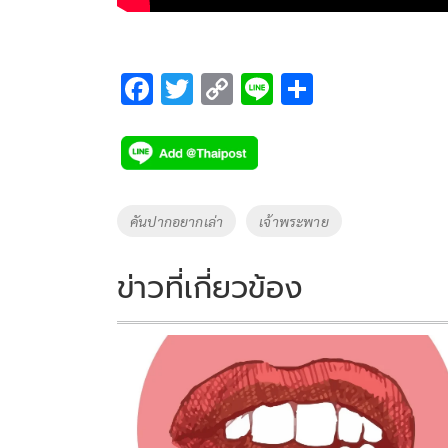
F
T
C
Li
S
ac
wi
o
n
h
e
tt
p
e
ar
b
er
y
e
o
Li
Tags
คันปากอยากเล่า
เจ้าพระพาย
o
n
k
k
ข่าวที่เกี่ยวข้อง