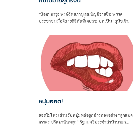
คงไม่มาอยู่ตรงนี้
"ป้อม" ภาวุธ พงษ์วิทยภานุ สส.บัญชีรายชื่อ พรรค
ประชาชน มือดีสายดิจิทัลที่เคยสวมบทเป็น “สุนัขเฝ้า
บ้าน” เปิดหน้าสับเละโครงการ TH-AI Passport วงเงิน
1,621 ล้านบาท ของกระทรวงดิจิทัลเพื่อเศรษฐกิจและ
สังคม (ดีอี)
หนุ่มฮอต!
ฮอตไม่ไหว! สำหรับหนุ่มหล่อลูกอ่างทองอย่าง “ลูกแบด
ภราดร ปริศนานันทกุล” รัฐมนตรีประจำสำนักนายก
รัฐมนตรี และในฐานะ สส.อ่างทอง ค่ายภูมิใจไทย ที่ได้เด