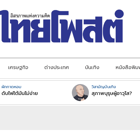
เศรษฐกิจ
ต่างประเทศ
บันเทิง
หนังสือพิม
ผักกาดหอม
วิสามัญบันเทิง
ดับไฟใต้มันไม่ง่าย
สุภาพบุรุษผู้อาวุโส?