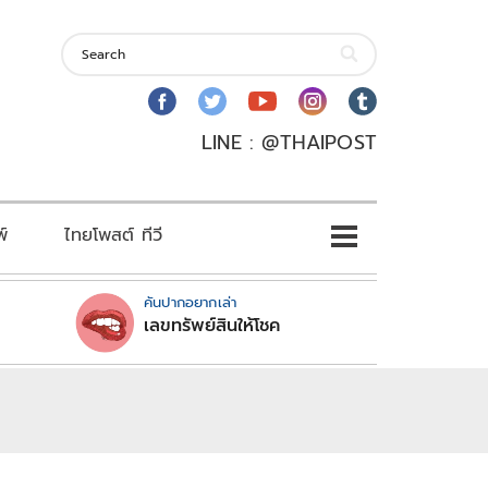
LINE : @THAIPOST
พ์
ไทยโพสต์ ทีวี
คันปากอยากเล่า
เลขทรัพย์สินให้โชค