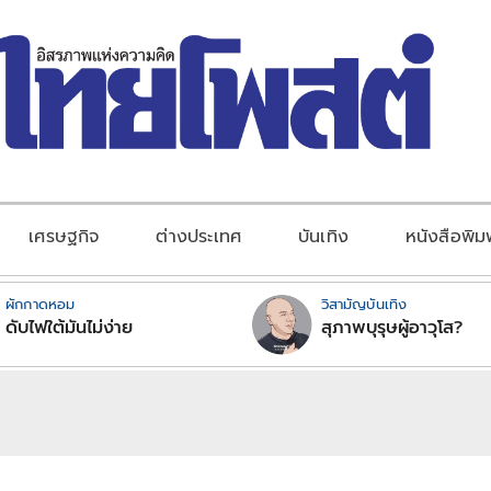
เศรษฐกิจ
ต่างประเทศ
บันเทิง
หนังสือพิม
ผักกาดหอม
วิสามัญบันเทิง
ดับไฟใต้มันไม่ง่าย
สุภาพบุรุษผู้อาวุโส?