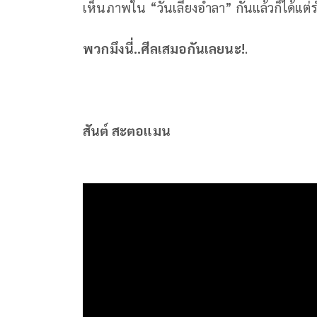
เห็นภาพใน “วันเลี้ยงอำลา” กันแล้วก็ได้แต่ร
พวกมึงนี่..ศีลเสมอกันเลยนะ!
.
สันต์ สะตอแมน