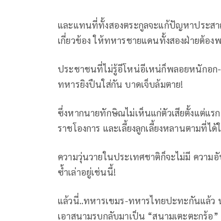
และแทนที่ทั้งสองตระกูลจะแก้ปัญหาประสา
เกี่ยวข้อง ให้ทหารชายแดนทั้งสองฝ่ายต้องพ
ประชาชนที่ไม่รู้อีโหน่อีเหน่ก็พลอยหนักอก-
ทหารยิงปืนใส่กัน บาดเจ็บล้มตาย!
ซึ่งหากนายทักษิณไม่เห็นแก่ตัวเสียตั้งแต่
ราชโองการ และเลี้ยงลูกเลี้ยงหลานตามที่ได้ใ
ความวุ่นวายในประเทศชาติก็จะไม่มี ความอัปรี
ซ้ำเล่าอยู่เช่นนี้!
แล้วนี่..ทหารเขมร-ทหารไทยปะทะกันแล้ว นา
เอาสนามรบกลับมาเป็น “สนามเตะตะกร้อ” ห