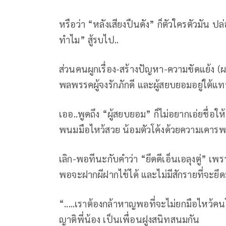
หรือว่า “หลังเสียงปืนดัง” ก็ตัวใครตัวมัน ป
ทำไม” สู้รบไป..
ส่วนคนผูกเรื่อง-สร้างปัญหา-ความขัดแย้ง (ผ
พลพรรคผู้จงรักภักดี และผู้สยบยอมอยู่ใต้แ
เออ..พูดถึง “ผู้สยบยอม” ก็ไม่อยากเอ่ยชื่อให
พนมมือไหว้สวย น้อมตัวโค้งด้วยความเคารพก็ให้
เลิก-พอทีนะกับคำว่า “ยึดดีเอ็นเอลุงตู่” เพร
พอจะฝากผีฝากไข้ได้ และไม่มีสักรายที่จะยึ
“.....เราต้องกล้าหาญพอที่จะไม่ยกมือไหว้ค
ญาติพี่น้อง เป็นเพื่อนฝูงสนิทสนมกัน