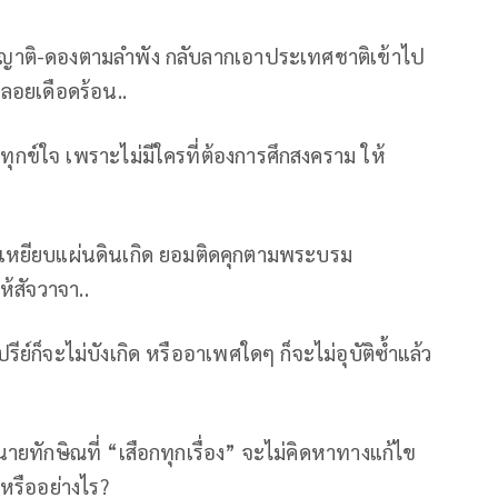
ญาติ-ดองตามลำพัง กลับลากเอาประเทศชาติเข้าไป
ลอยเดือดร้อน..
ทุกข์ใจ เพราะไม่มีใครที่ต้องการศึกสงคราม ให้
แรกเหยียบแผ่นดินเกิด ยอมติดคุกตามพระบรม
ห้สัจวาจา..
ย์ก็จะไม่บังเกิด หรืออาเพศใดๆ ก็จะไม่อุบัติซ้ำแล้ว
ยทักษิณที่ “เสือกทุกเรื่อง” จะไม่คิดหาทางแก้ไข
รืออย่างไร?