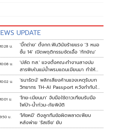
EWS UPDATE
'บิ๊กต่าย' ตั้งกก.ฟันวินัยร้ายแรง '3 หมอ
10:28 น.
ชั้น 14' เปิดพฤติกรรมชัดเอื้อ 'ทักษิณ'
'ปลัด ทส.' แจงตั้งคณะทำงานสางปม
10:08 น.
สารพิษในแม่น้ำพรมแดนเมียนมา ทำให้
แก้ปัญหารวดเร็ว
'ธนารัตน์' พลิกเสียงค้านแจงเหตุรับบท
10:02 น.
วิทยากร TH-AI Passport หวังกำกับใช้
งบเหมาะสม ชูจุดเด่นคนไทยได้ใช้ AI
'ไทย-เมียนมา' จับมือใช้ดาวเทียมรับมือ
10:01 น.
ระดับโปร ลดเหลื่อมล้ำทางเทคโนโลยี
ไฟป่า-น้ำท่วม-ภัยพิบัติ
เซฟงบไปกว่า900ล้าน เชื่อหากใช้เต็มที่
'โค้ชหมี' ติงลูกทีมข้อผิดพลาดเพียบ
เอกชนขาดทุนย่อยยับ
9:50 น.
หลังพ่าย 'รัสเซีย' ยับ