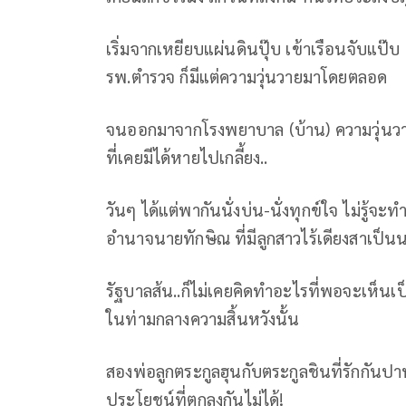
เริ่มจากเหยียบแผ่นดินปุ๊บ เข้าเรือนจับแป๊บ 
รพ.ตำรวจ ก็มีแต่ความวุ่นวายมาโดยตลอด
จนออกมาจากโรงพยาบาล (บ้าน) ความวุ่นวาย
ที่เคยมีได้หายไปเกลี้ยง..
วันๆ ได้แต่พากันนั่งบ่น-นั่งทุกข์ใจ ไม่รู
อำนาจนายทักษิณ ที่มีลูกสาวไร้เดียงสาเป็
รัฐบาลส้น..ก็ไม่เคยคิดทำอะไรที่พอจะเห็นเ
ในท่ามกลางความสิ้นหวังนั้น
สองพ่อลูกตระกูลฮุนกับตระกูลชินที่รักกั
ประโยชน์ที่ตกลงกันไม่ได้!