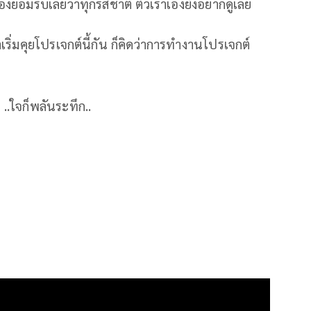
องยอมรับเลยว่าทุกรสชาติ ตัวเราเองยังอยากดูเลย
าเริ่มคุยโปรเจกต์นี้กัน ก็คิดว่าการทำงานโปรเจกต์
ใจก็พลันระทึก..