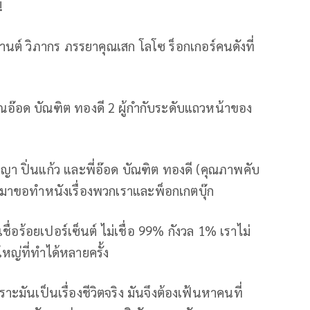
!
กานต์ วิภากร ภรรยาคุณเสก โลโซ ร็อกเกอร์คนดังที่
ณอ๊อด บัณฑิต ทองดี 2 ผู้กำกับระดับแถวหน้าของ
ัชญา ปิ่นแก้ว และพี่อ๊อด บัณฑิต ทองดี (คุณภาพคับ
ที่มาขอทำหนังเรื่องพวกเราและพ็อกเกตบุ๊ก
่เชื่อร้อยเปอร์เซ็นต์ ไม่เชื่อ 99% กังวล 1% เราไม่
ใหญ่ที่ทำได้หลายครั้ง
พราะมันเป็นเรื่องชีวิตจริง มันจึงต้องเฟ้นหาคนที่