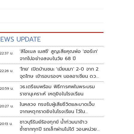
EWS UPDATE
'ลิโอเนล เมสซี' สูญเสียคุณพ่อ 'ฮอร์เก'
22:37 น.
จากไปอย่างสงบในวัย 68 ปี
'ไทย' เปิดบ้านชนะ 'เมียนมา' 2-0 จาก 2
22:26 น.
จุดโทษ เข้ารอบรองฯ บอลอาเซียน ดวล
'สิงคโปร์'
วธ.เตรียมพร้อม พิธีการศพในพระบรม
20:59 น.
ราชานุเคราะห์ เหตุยิงในโรงเรียน
ในหลวง ทรงรับผู้เสียชีวิตและบาดเจ็บ
20:27 น.
จากเหตุกราดยิงในโรงเรียน ไว้ใน
พระบรมราชานุเคราะห์
ชาวบุรีรัมย์ร้องทุกข์ น้ำท่วมนาข้าว
20:13 น.
ซ้ำซากทุกปี รถเล็กผ่านไม่ได้ วอนหน่วย