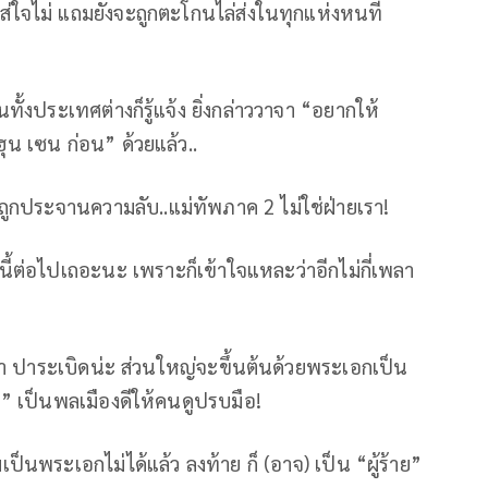
ใจไม่ แถมยังจะถูกตะโกนไล่ส่งในทุกแห่งหนที่
้งประเทศต่างก็รู้แจ้ง ยิ่งกล่าววาจา “อยากให้
ุน เซน ก่อน” ด้วยแล้ว..
าวถูกประจานความลับ..แม่ทัพภาค 2 ไม่ใช่ฝ่ายเรา!
ต่อไปเถอะนะ เพราะก็เข้าใจแหละว่าอีกไม่กี่เพลา
น้า ปาระเบิดน่ะ ส่วนใหญ่จะขึ้นต้นด้วยพระเอกเป็น
” เป็นพลเมืองดีให้คนดูปรบมือ!
นพระเอกไม่ได้แล้ว ลงท้าย ก็ (อาจ) เป็น “ผู้ร้าย”