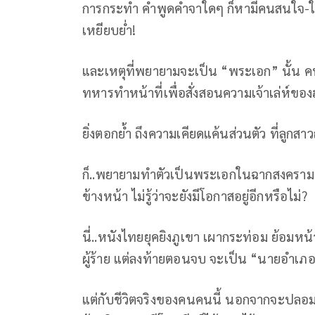
การกระทำ คำพูดคำจาใดๆ ก็หามีคนสนใจ-ใส่
เหยียบย่ำ!
และเหตุที่พยายามจะเป็น “พระเอก” นั้น คนทั
ทหารทำหน้าที่เพื่อสั่งสอนความเจ้าเล่ห์ของฮ
ยิ่งตอกย้ำ ถึงความเคียดแค้นส่วนตัว ที่ลูกส
ก็..พยายามทำตัวเป็นพระเอกในฉากสงครามนี้
ข้างหน้า ไม่รู้ว่าจะยังมีโอกาสอยู่อีกหรือไม่?
นี่..หนังไทยยุคยิงภูเขา เผากระท่อม ย้อมห
ผู้ร้าย แต่ลงท้ายตอนจบ จะเป็น “นายอำเภอ
แต่กับชีวิตจริงของคนคนนี้ นอกจากจะปลอมเป็