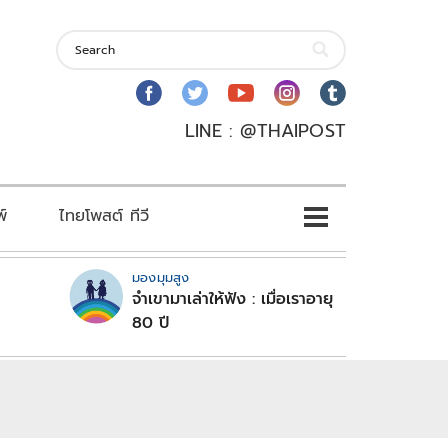
LINE : @THAIPOST
พ์
ไทยโพสต์ ทีวี
มองมุมสูง
จำเขามาเล่าให้ฟัง : เมื่อเราอายุ
80 ปี