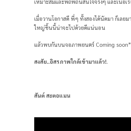
เหมาะสมและพิถีพิถันสนใจจริงๆ และเนื้อเรื่
เมื่อวานโอกาสดี พี่ๆ ทั้งสองได้นัดมา ก็เลยม
ใหญ่ชิ้นนี้น่าจะไปด้วยดีแน่นอน
แล้วพบกันบนจอภาพยนตร์ Coming soon” ..
สงสัย..อิสรภาพใกล้เข้ามาแล้ว!
.
สันต์ สะตอแมน