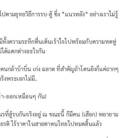
ามยุทธวิธีการรบ-สู้ ซึ่ง “แนวหลัง” อย่างเราไม่รู้
ี่มีทั้งความระทึกตื่นเต้นเร้าใจไปพร้อมกับความหดหู่
ม่ได้แตกต่างอะไรกัน
นคนกล้าบ้าบิ่น เก่ง ฉลาด ที่สำคัญถ้าโดนยิงก็แค่ถากๆ
ริงพระเอกไม่มี..
า-ออกเหมือนๆ กัน!
่สู้รบกันจริงอยู่ ณ ขณะนี้ ก็มีคน (เสือก) พยายาม
เกียรติ ไร้ราคาในสายตาคนไทยไปหมดสิ้นแล้ว