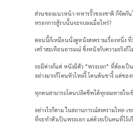
ส่วนของแนวหน้า-ทหารรั้วของชาติ ก็จัดกันไปต
หรอกการสู้รบนั้นจะจบลงเมื่อไหร่?
ตอนนี้ก็เหมือนนั่งดูหนังสงครามเรื่องหนึ่ง ท
เศร้าสะเทือนอารมณ์ ซึ่งหนังกับความจริงก็ไ
จะมีต่างก็แต่ หนังมีตัว “พระเอก” ที่ต้องเป็
อย่างมากก็โดนหัวไหล่งี้ โดนต้นขางี้ แต่ของจ
ทุกคนสามารถโดนปลิดชีพได้ทุกลมหายใจเข้
อย่างไรก็ตาม ในสถานการณ์สงครามไทย-เขมรที
ที่จะทำตัวเป็นพระเอก แต่ด้วยเป็นคนที่ไร้