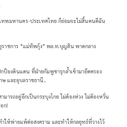
!
.กรุงเทพมหานคร-ประเทศไทย ก็ย่อมจะไม่สิ้นคนดีฉัน
อายุราชการ “แม่ทัพกุ้ง” พล.ท.บุญสิน พาดกลาง
้องดินแดน ที่ฝ่ายกัมพูชารุกล้ำเข้ามายึดครอง
เกษ และอุบลราชธานี..
มสามารถอยู่อีกเป็นกระบุงโกย ไม่ต้องห่วง ไม่ต้องหวั่น
รอก!
ำให้พ่ายแพ้ต่อสงคราม และทำให้กลยุทธ์ที่วางไว้