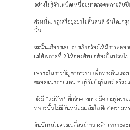
อย่างไม่รู้จักเหน็ดเหนื่อยมาตลอดหลายสิบปี
ส่วนนั่น..กรุงศรีอยุธยาไม่สิ้นคนดี ฉันใด.
นั้น!
ฉะนั้น..ก็อย่าเลย อย่าเรียกร้องให้มีการต่อ
แม่ทัพภาคที่ 2 ให้กองทัพบกต้องปั่นป่วนไป
เพราะในการบัญชาการรบ เพื่อทวงคืนและปกป
ตลอดแนวชายแดน จ.บุรีรัมย์ สุรินทร์ ศรีสะ
ยังมี “แม่ทัพ” ที่กล้า-เก่งกาจ มีความรู้ควา
ทหารนั้นไม่มีวันหน่อมแน้มในศึกสงครามห
อันนักรบไม่ควรเปลี่ยนม้ากลางศึก เพราะจะท