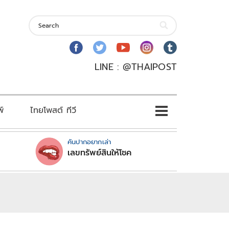
LINE : @THAIPOST
พ์
ไทยโพสต์ ทีวี
คันปากอยากเล่า
เลขทรัพย์สินให้โชค