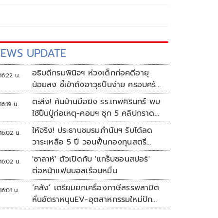
EWS UPDATE
อธิบดีกรมพินิจฯ ห่วงเด็กก่อคดีอายุ
16:22 น.
น้อยลง ชี้เข้าถึงอาวุธปืนง่าย ครอบครัว
แตกแยกเป็นชนวนสำคัญ
ตะลึง! ค้นบ้านมือยิง รร.เทพศิรินทร์ พบ
16:19 น.
ใช้ปืนปู่ก่อเหตุ-คอมฯ ซุก 5 คลิปกราด
ยิง
ให้จริง! ประธานชมรมกำนันฯ รับได้ลด
16:02 น.
วาระเหลือ 5 ปี วอนฟื้นกองทุนสตรี
อำเภอละล้าน
'ซาลาห์' ตัวเปิดกับ 'แทร็บซอนสปอร์'
16:02 น.
ต่อหน้าแฟนบอลเรือนหมื่น
‘คลัง’ เตรียมยกเครื่องภาษีสรรพสามิต
16:01 น.
หั่นอัตราหนุนEV-อุตสาหกรรมใหม่ปัก
หมุดไทย