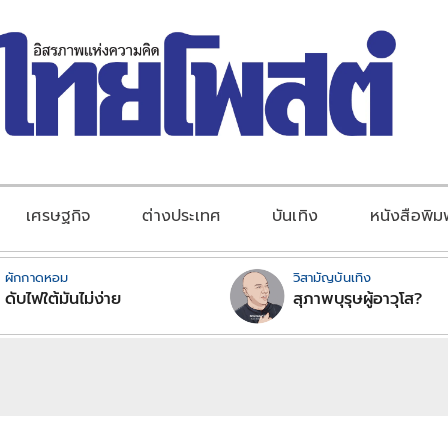
เศรษฐกิจ
ต่างประเทศ
บันเทิง
หนังสือพิม
ผักกาดหอม
วิสามัญบันเทิง
ดับไฟใต้มันไม่ง่าย
สุภาพบุรุษผู้อาวุโส?