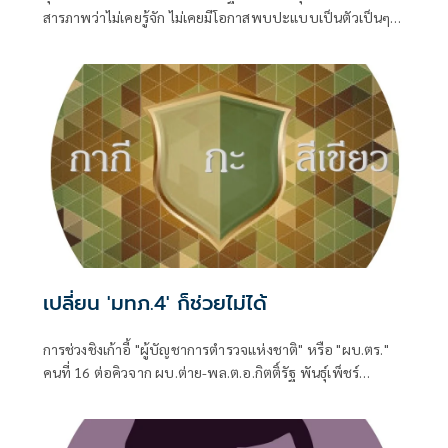
สารภาพว่าไม่เคยรู้จัก ไม่เคยมีโอกาสพบปะแบบเป็นตัวเป็นๆ
แม้ว่าท่านคงต้องคลุกคลีกับชีวิตทางการเมืองจนบารมีแก่กล้า
พอที่จะดำรงตำแหน่ง
เปลี่ยน 'มทภ.4' ก็ช่วยไม่ได้
การช่วงชิงเก้าอี้ "ผู้บัญชาการตำรวจแห่งชาติ" หรือ "ผบ.ตร."
คนที่ 16 ต่อคิวจาก ผบ.ต่าย-พล.ต.อ.กิตติ์รัฐ พันธุ์เพ็ชร์
ผบ.ตร.ที่จะเกษียณอายุราชการวันที่ 30 ก.ย. 2569 แม้จะถูกจุด
ประเด็นให้มีคู่เทียบให้น่าตื่นเต้น