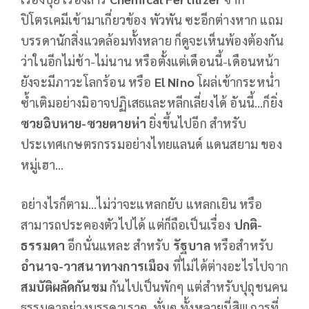
ปิโตรเคมีเข้ามาเกี่ยวข้อง พัวพัน ซะอีกต่างหาก แถม
บรรดานักสิ่งแวดล้อมทั้งหลาย ก็ดูจะเห็นพ้องต้องกัน
ว่าในอีกไม่ช้า-ไม่นาน หรือตั้งแต่เดือนนี้-เดือนหน้า
ยังจะมีภาวะโลกร้อน หรือ
El Nino
โผล่เข้ากระหน่ำ
ซ้ำเติมอย่างมิอาจปฏิเสธและหลีกเลี่ยงได้ อันนี้...ก็ยิ่ง
ซวยฉิบหาย-ซวยตายห่า
ยิ่งขึ้นไปอีก สำหรับ
ประเทศเกษตรกรรมอย่างไทยแลนด์ แดนสยาม ของ
หมู่เฮา...
อย่างไรก็ตาม...ไม่ว่าจะแหลกยับ แหลกเยิน หรือ
สามารถประคองตัวไปได้ แต่ก็ถือเป็นเรื่อง
ปกติ-
ธรรมดา
อีกนั่นแหละ สำหรับ
รัฐบาล
หรือสำหรับ
อำนาจ
-วาสนาทางการเมือง
ที่ไม่ได้ต่างอะไรไปจาก
สมบัติผลัดกันชม
กันไปเป็นพักๆ แต่สำหรับปุถุชนคน
ธรรมดาอย่างบรรดาเราๆ-ทั่นๆ ทั้งหลายนี่สิ!!! การที่