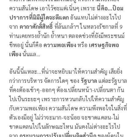
ความสันโดษ เอาไว้ซะแต่เนิ่นๆ เพราะ
นี่คือ...ป้อม
ปราการที่มิมีผู้ใดจะตีแตก
อันแทบไม่ต่างอะไรไป
จาก
คาถาศักดิ์สิทธิ์
ที่ล้นเกล้าฯ ในหลวงรัชกาลที่ 9
ท่านเคยทรงย้ำนัก ย้ำหนา ตลอดช่วงที่ยังมีพระชนม์
ชีพอยู่ นั่นก็คือ
ความพอเพียง
หรือ
เศรษฐกิจพอ
เพียง
นั่นแล...
อันนี้นี่แหละ...ที่น่าจะหยิบมาให้ความสำคัญ เสียยิ่ง
กว่าการบริหาร จัดการใดๆ ของ
รัฐบาล
แต่ละรัฐบาล
ที่คงต้องเข้าๆ-ออกๆ ต้องเปลี่ยนหน้า-เปลี่ยนตา กัน
ไปเป็นระยะๆ เพราะการหวนกลับไปให้ความสำคัญ
กับความพอเพียง ความสันโดษ ความพึงพอใจในสิ่งที่
ตัวเองมีอยู่ ไม่ว่าจะมาก-จะน้อย จะขาดแคลน-ไม่
ขาดแคลนไปในลักษณะไหน มันคงไม่ต่างอะไรไป
จาก
กระบวนการปรับเปลี่ยนจิตสำนึก
ของผู้คนใน