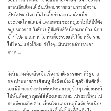
อาจหลีกเลี่ยงได้ อันเนื่องมาจากสถานการณ์ความ
เป็นไปของโลก มันไม่เอื้ออำนวย และในเมื่อ
ประเทศไทยแลนด์ แดนสยาม ของหมู่เฮาไม่ได้มีที่ตั้ง
อยู่บนอวกาศ ยังต้องปฏิสัมพันธ์กับโลกมากบ้าง-น้อย
บ้าง ไปตามสภาพ โอกาสที่จะรวยแล้วโว้ย หรือ
รวย
ไม่ไหว...แล้วโว้ย
!!!
ยังไงๆ...มันน่าจะลำบากเอา
มากๆ...
ดังนั้น...คงต้องถือเป็นเรื่อง
ปกติ-ธรรมดา
ที่รัฐบาล
ของท่านนายกฯ
เสี่ยหนู
ซึ่งถึงแม้จะมี
ศุภจี-สีหศักดิ์-
เอกนิติ
คอยช่วยประคับประคองอยู่ข้างๆ แต่ย่อมหนี
ไม่พ้นต้องถูก
ถุยย์ย์ย์
ต้องเลอะเทอะ เปรอะเปื้อน ไป
ตามมีตามเกิด ตาม
เงื่อนไข
และ
เหตุปัจจัย
อันเนื่อง
มาจาก...ด้วยเหตุเพราะสิ่งนี้-สิ่งนี้ สิ่งนี้จึงเป็นไป