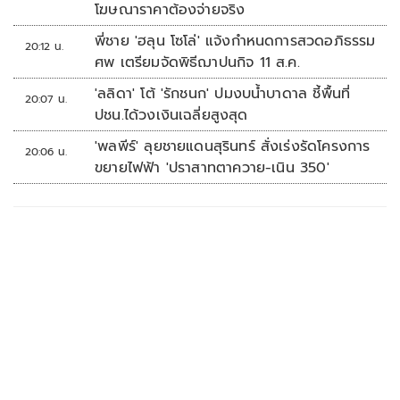
โฆษณาราคาต้องจ่ายจริง
พี่ชาย 'ฮลุน โซโล่' แจ้งกำหนดการสวดอภิธรรม
20:12 น.
ศพ เตรียมจัดพิธีฌาปนกิจ 11 ส.ค.
'ลลิดา' โต้ 'รักชนก' ปมงบน้ำบาดาล ชี้พื้นที่
20:07 น.
ปชน.ได้วงเงินเฉลี่ยสูงสุด
'พลพีร์' ลุยชายแดนสุรินทร์ สั่งเร่งรัดโครงการ
20:06 น.
ขยายไฟฟ้า 'ปราสาทตาควาย-เนิน 350'