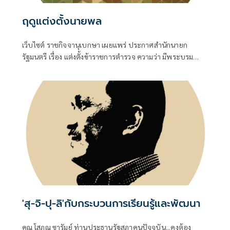
ฤดูแต่งตั้งนายพล
เว็บไซต์ ราชกิจจานุเบกษา เผยแพร่ ประกาศสำนักนายก
รัฐมนตรี เรื่อง แต่งตั้งข้าราชการตำรวจ ความว่า มีพระบรม
ราชโองการโปรดเกล้าโปรดกระหม่อมให้ พล.ต.อ.สำราญ นวล
มา
'สุ-จิ-ปุ-ลิ'กับกระบวนการเรียนรู้และพัฒนา
คุณ โสภณ ซารัมย์ ท่านประธานรัฐสภาคนปัจจุบัน...คงต้อง