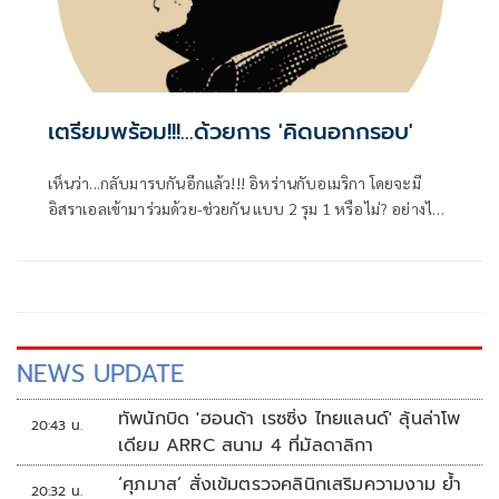
เตรียมพร้อม!!!...ด้วยการ 'คิดนอกกรอบ'
เห็นว่า...กลับมารบกันอีกแล้ว!!! อิหร่านกับอเมริกา โดยจะมี
อิสราเอลเข้ามาร่วมด้วย-ช่วยกัน แบบ 2 รุม 1 หรือไม่? อย่างไร?
คงต้องคอยติดตามไปเป็นระยะๆ
NEWS UPDATE
ทัพนักบิด 'ฮอนด้า เรซซิ่ง ไทยแลนด์' ลุ้นล่าโพ
20:43 น.
เดียม ARRC สนาม 4 ที่มัลดาลิกา
‘ศุภมาส’ สั่งเข้มตรวจคลินิกเสริมความงาม ย้ำ
20:32 น.