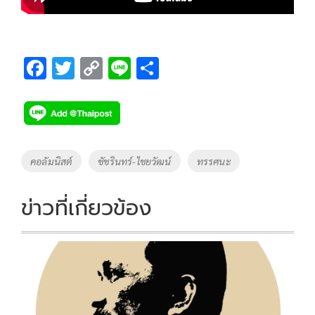
F
T
C
Li
S
ac
wi
o
n
h
e
tt
p
e
ar
b
er
y
e
o
Li
Tags
คอลัมนิสต์
ชัชรินทร์-ไชยวัฒน์
ทรรศนะ
o
n
k
k
ข่าวที่เกี่ยวข้อง