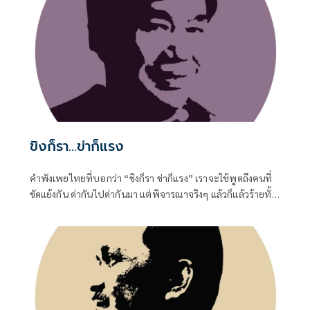
ขิงก็รา...ข่าก็แรง
คำพังเพยไทยที่บอกว่า “ขิงก็รา ข่าก็แรง” เราจะใช้พูดถึงคนที่
ขัดแย้งกัน ด่ากันไปด่ากันมา แต่พิจารณาจริงๆ แล้วก็แล้วร้ายทั้ง
คู่ ขิงที่ขึ้นราก็ใช้ไม่ได้ ข่าที่กลิ่นแรงเกินไปก็ใช้ไม่ดี รัฐบาลก็ทำ
หลายอย่างที่ไม่ดี