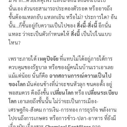
นั่นเอง ส่วนจะสามารถประคองตัวรอด หรืออาจถึง
ขั้นต้องแหลกยับ แหลกเยิน หรือไม่? ประการใด? อัน
นั้น...ก็ขึ้นอยู่กับความเป็นไปของ
สิ่งนี้-สิ่งนี้
อีกนั่น
แหละ ว่าจะเป็นตัวกำหนดให้
สิ่งนี้
เป็นไปในแบบ
ไหน?
เพราะภายใต้
เหตุปัจจัย
ที่แทบไม่ได้อยู่ภายใต้การ
ควบคุมของรัฐบาล หรือของผู้คนในบ้านเราเอาเลย
แม้แต่น้อย นั่นก็คือ
ฉากสถานการณ์ความเป็นไป
ของโลก
มันค่อนข้างที่น่าจะขนหัวลุก ขนคอตั้ง อยู่
พอสมควร คือถึงขั้น
เปลี่ยนโลก
หรือ
เปลี่ยนระเบียบ
โลก
เอาเลยถึงขั้นนั้น ไม่ว่าจะเป็นการเมือง-
เศรษฐกิจ-สังคม การเงิน-การทอง การธุรกิจ พลังงาน
ไปจนถึงการเกษตร หรือการข้าว-ปลา-อาหาร ที่ยังมี
เรื่องปุ๋ย เรื่องสาร
Chemical Fertilizer
จาก