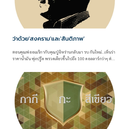
ว่าด้วย'สงคราม'และ'สันติภาพ'
ตอนคุณพ่ออเมริกากับคุณปู่อิหร่านกลับมา รบ กันใหม่...เห็นว่า
ราคาน้ำมัน พุ่งปรู๊ด พรวดเดียวขึ้นไปถึง 100 ดอลลาร์กว่าๆ ต่อ
บาร์เรล ทั้ง Brent ทะเลเหนือ และ WTI เท็กซัสของอเมริกา