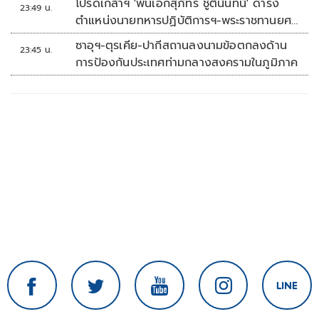
โปรดเกล้าฯ 'พันเอกสุภัทร ชูตินันทน์' ดำรง
23:49 น.
ตำแหน่งนายทหารปฏิบัติการฯ-พระราชทานยศ
'พลตรี'
ซาอุฯ-ตุรเคีย-ปากีสถานลงนามข้อตกลงด้าน
23:45 น.
การป้องกันประเทศท่ามกลางสงครามในภูมิภาค