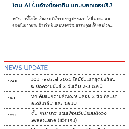
โดน AI ปั่นอ้างชื่อหากิน แถมบอกเจอบริษัท
ยาฟ้อง
หลังจากที่โควิด เริ่มสงบ ก็มีการเอารูปของเรา ไปโฆษณาขาย
ของกันมากมาย อ้างว่าเป็นคนบอกว่ามีสรรพคุณที่ดี เช่นโรค
หัวใจ โรคต่างๆมากมาย ทั้งที่เราไม่เชี่ยวชาญเลย และไม่เป็น
ความจริง
NEWS UPDATE
808 Festival 2026 ไลน์อัปแรกสุดยิ่งใหญ่
1:24 น.
ระเบิดความมันส์ 2 วันเต็ม 2-3 ต.ค.นี้
M4 คัมแบคตามสัญญา! ปล่อย 2 ซิงเกิลแรก
1:16 น.
'อะดรีนาลีน' และ 'ชอบU'
'ดั๊ม คาราบาว' รวมเพื่อนวัยมัธยมตั้งวง
1:02 น.
SweetCane (สวีทเคน)