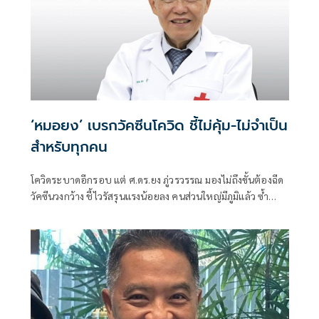
‘หมอยง’ เบรกวัคซีนโควิด ชี้ไม่คุ้ม-ไม่จำเป็น
สำหรับทุกคน
โควิดระบาดอีกรอบ แต่ ศ.ดร.ยง ภู่วรวรรณ มองไม่ถึงขั้นต้องฉีด
วัคซีนวงกว้าง ชี้ไวรัสรุนแรงน้อยลง คนส่วนใหญ่มีภูมิแล้ว ซ้ำ
วัคซีนแพง-ข้างเคียงเยอะ แนะฉีดไข้หวัดใหญ่แทนในกลุ่มเสี่ยง