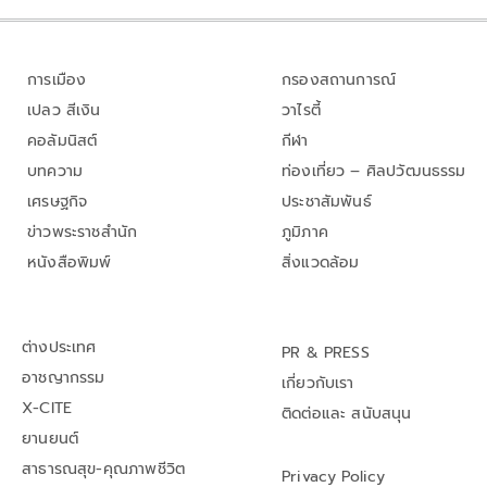
การเมือง
กรองสถานการณ์
เปลว สีเงิน
วาไรตี้
คอลัมนิสต์
กีฬา
บทความ
ท่องเที่ยว – ศิลปวัฒนธรรม
เศรษฐกิจ
ประชาสัมพันธ์
ข่าวพระราชสำนัก
ภูมิภาค
หนังสือพิมพ์
สิ่งแวดล้อม
ต่างประเทศ
PR & PRESS
อาชญากรรม
เกี่ยวกับเรา
X-CITE
ติดต่อและ สนับสนุน
ยานยนต์
สาธารณสุข-คุณภาพชีวิต
Privacy Policy