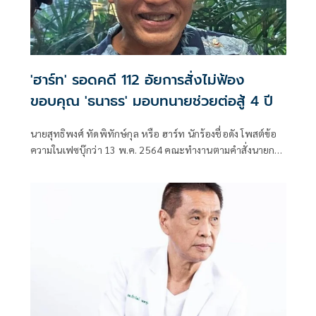
'ฮาร์ท' รอดคดี 112 อัยการสั่งไม่ฟ้อง
ขอบคุณ 'ธนาธร' มอบทนายช่วยต่อสู้ 4 ปี
นายสุทธิพงศ์ ทัดพิทักษ์กุล หรือ ฮาร์ท นักร้องชื่อดัง โพสต์ข้อ
ความในเฟซบุ๊กว่า 13 พ.ค. 2564 คณะทำงานตามคำสั่งนายก
รัฐมนตรี ฟ้อง