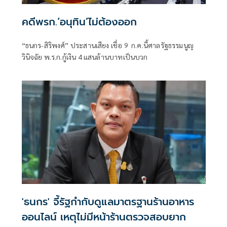
คดีพรก.‘อนุทิน’ไม่ต้องออก
“ธนกร-สิริพงศ์” ประสานเสียง เชื่อ 9 ก.ค.นี้ศาลรัฐธรรมนูญ
วินิจฉัย พ.ร.ก.กู้เงิน 4 แสนล้านบาทเป็นบวก
'ธนกร' จี้รัฐกำกับดูแลมาตรฐานร้านอาหาร
ออนไลน์ เหตุไม่มีหน้าร้านตรวจสอบยาก