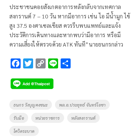
ประชาชนคอยสังเกตอาการหลังกลับจากเทศกาล
สงกรานต์ 7 – 10 วัน หากมีอาการ เช่น ไอ มีน้ำมูก ไข้
สูง 37.5 องศาเซลเชียส ควรรีบพบแพทย์และแจ้ง
ประวัติการเดินทางและหากพบว่ามีอาการ หรือมี
ความเสี่ยงให้ตรวจด้วย ATK ทันที”นายธนกรกล่าว
F
T
C
Li
S
ac
wi
o
n
h
e
tt
p
e
ar
b
er
y
e
o
Li
Tags
ธนกร วังบุญคงชนะ
พล.อ.ประยุทธ์ จันทร์โอชา
o
n
รับมือ
หน่วยราชการ
หลังสงกรานต์
k
k
โควิดระบาด