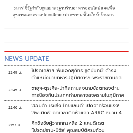
'ธนกร' จี้รัฐกำกับดูแลมาตรฐานร้านอาหารออนไลน์ แจงเพื่อ
สุขภาพและความปลอดภัยของประชาชน ชี้ไม่มีหน้าร้านตรวจ
สอบมาตรฐานยาก ลั่นต้องตรวจสอบได้ก่อนตัดสินใจสั่งอาหาร
NEWS UPDATE
โปรดเกล้าฯ 'พันเอกสุภัทร ชูตินันทน์' ดำรง
23:49 น.
ตำแหน่งนายทหารปฏิบัติการฯ-พระราชทานยศ
'พลตรี'
ซาอุฯ-ตุรเคีย-ปากีสถานลงนามข้อตกลงด้าน
23:45 น.
การป้องกันประเทศท่ามกลางสงครามในภูมิภาค
'ฮอนด้า เรซซิ่ง ไทยแลนด์' เปิดฉากร้อนแรง!
22:46 น.
'ชิพ-มิกซ์' กดเวลาติดหัวแถว ARRC สนาม 4
ที่มัลดาลิกา
ศึกชิงชัยผู้ว่ากกท.เหลือ 2 แคนดิเดต
21:57 น.
'โปรดปราน-มีชัย' คุณสมบัติครบถ้วน