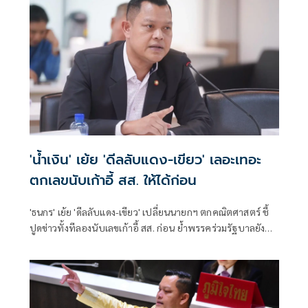
'น้ำเงิน' เย้ย 'ดีลลับแดง-เขียว' เลอะเทอะ
ตกเลขนับเก้าอี้ สส. ให้ได้ก่อน
'ธนกร' เย้ย 'ดีลลับแดง-เขียว' เปลี่ยนนายกฯ ตกคณิตศาสตร์ ชี้
ปูดข่าวทั้งทีลองนับเลขเก้าอี้ สส. ก่อน ย้ำพรรคร่วมรัฐบาลยัง
แน่นปึ้ก