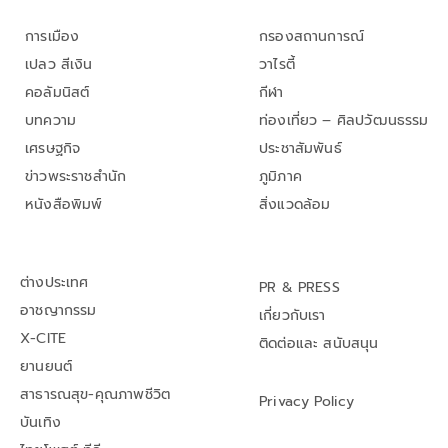
การเมือง
กรองสถานการณ์
เปลว สีเงิน
วาไรตี้
คอลัมนิสต์
กีฬา
บทความ
ท่องเที่ยว – ศิลปวัฒนธรรม
เศรษฐกิจ
ประชาสัมพันธ์
ข่าวพระราชสำนัก
ภูมิภาค
หนังสือพิมพ์
สิ่งแวดล้อม
ต่างประเทศ
PR & PRESS
อาชญากรรม
เกี่ยวกับเรา
X-CITE
ติดต่อและ สนับสนุน
ยานยนต์
สาธารณสุข-คุณภาพชีวิต
Privacy Policy
บันเทิง