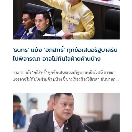
'ธนกร' แย้ง 'อภิสิทธิ์' ทุกข้อเสนอรัฐบาลรับ
ไปพิจารณา อาจไม่ทันใจฝ่ายค้านบ้าง
'ธนกร' แย้ง 'อภิสิทธิ์' ทุกข้อเสนอแนะรัฐบาลหยิบไปพิจารณา
แจงอาจไม่ทันใจฝ่ายค้านบ้าง ชี้บางเรื่องต้องใช้เวลา ยันนายกฯ
ไม่เคยนิ่งนอนใจ สั่งการใกล้ชิดห้ามทอดทิ้งประชาชน