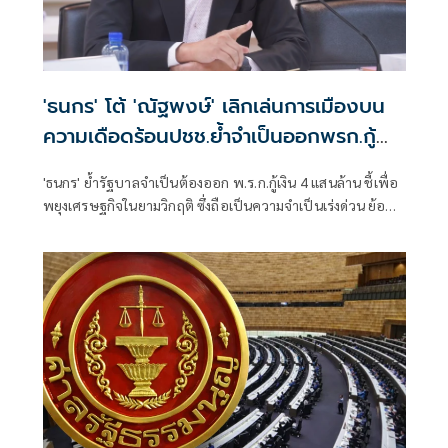
'ธนกร' โต้ 'ณัฐพงษ์' เลิกเล่นการเมืองบน
ความเดือดร้อนปชช.ย้ำจำเป็นออกพรก.กู้
เงิน 4 แสนล้าน
'ธนกร' ย้ำรัฐบาลจำเป็นต้องออก พ.ร.ก.กู้เงิน 4 แสนล้าน ชี้เพื่อ
พยุงเศรษฐกิจในยามวิกฤติ ซึ่งถือเป็นความจำเป็นเร่งด่วน ย้อน
“ณัฐพงษ์” เลิกเล่นเกมการเมืองบนความเดือดร้อนของ
ประชาชนสักครั้ง ไม่ถือว่าเสียศักดิ์ศรี