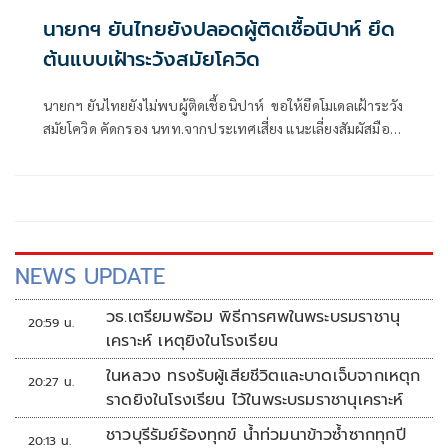
นายกฯ ยันไทยยังปลอดผู้ติดเชื้อนิปาห์ ยึด
ต้นแบบเฝ้าระวังสมัยโควิด
นายกฯ ยันไทยยังไม่พบผู้ติดเชื้อนิปาห์ ขอให้ยึดโมเดลเฝ้าระวัง
สมัยโควิด คัดกรอง นทท.จากประเทศเสี่ยง แนะเลี่ยงสัมผัสมือ
กินร้อน-ช้อนกลาง-ล้างมือ สั่งสธ. แถลงหวั่นปชช.วิตก ชี้ติดต่อ
จากสารคัดหลั่งไม่ฟุ้งในอากาศ
NEWS UPDATE
วธ.เตรียมพร้อม พิธีการศพในพระบรมราชานุ
20:59 น.
เคราะห์ เหตุยิงในโรงเรียน
ในหลวง ทรงรับผู้เสียชีวิตและบาดเจ็บจากเหตุก
20:27 น.
ราดยิงในโรงเรียน ไว้ในพระบรมราชานุเคราะห์
ชาวบุรีรัมย์ร้องทุกข์ น้ำท่วมนาข้าวซ้ำซากทุกปี
20:13 น.