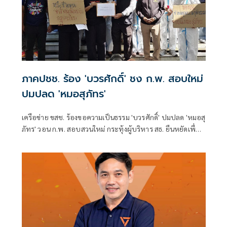
ภาคปชช. ร้อง 'บวรศักดิ์' ชง ก.พ. สอบใหม่
ปมปลด 'หมอสุภัทร'
เครือข่าย ขสช. ร้องขอความเป็นธรรม 'บวรศักดิ์' ปมปลด 'หมอสุ
ภัทร' วอน ก.พ. สอบสวนใหม่ กระทุ้งผู้บริหาร สธ. ยืนหยัดเพื่อ
ความถูกต้อง