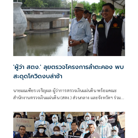
'ผู้ว่า สตง.' ลุยตรวจโครงการลำตะคอง พบ
สะดุดโควิดงบล่าช้า
นายมณเฑียร เจริญผล ผู้ว่าการตรวจเงินแผ่นดิน พร้อมคณะ
สำนักงานตรวจเงินแผ่นดิน (สตง.) ส่วนกลาง และจังหวัดฯ ร่วม
กันลงพื้นที่ตรวจความคืบหน้าของโครงการพัฒนาและปรับปรุง
ภูมิทัศน์ลำตะคอง