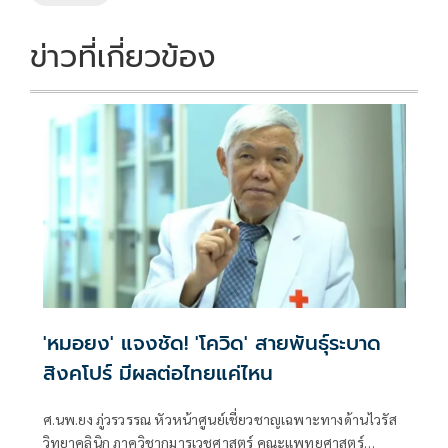
ข่าวที่เกี่ยวข้อง
'หมอยง' แจงชัด! 'โควิด' สายพันธุ์ระบาด
สิงคโปร์ มีผลต่อไทยแค่ไหน
ศ.นพ.ยง ภู่วรวรรณ หัวหน้าศูนย์เชี่ยวชาญเฉพาะทางด้านไวรัส
วิทยาคลินิก ภาควิชากุมารเวชศาสตร์ คณะแพทยศาสตร์