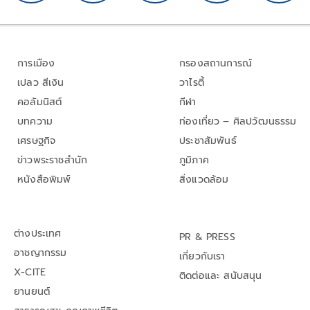
การเมือง
กรองสถานการณ์
เปลว สีเงิน
วาไรตี้
คอลัมนิสต์
กีฬา
บทความ
ท่องเที่ยว – ศิลปวัฒนธรรม
เศรษฐกิจ
ประชาสัมพันธ์
ข่าวพระราชสำนัก
ภูมิภาค
หนังสือพิมพ์
สิ่งแวดล้อม
ต่างประเทศ
PR & PRESS
อาชญากรรม
เกี่ยวกับเรา
X-CITE
ติดต่อและ สนับสนุน
ยานยนต์