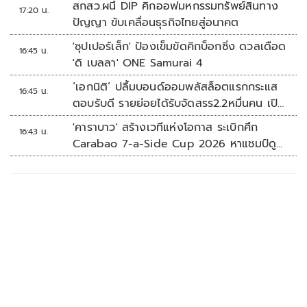
สกสว.ผนึ DIP คิกออฟมหกรรมทรัพย์สินทาง
17:20 น.
ปัญญา ขับเคลื่อนธุรกิจไทยสู่อนาคต
'ซุปเปอร์เล็ก' ป้องเข็มขัดคิกบ็อกซิ่ง ดวลเดือด
16:45 น.
'ดิ เบลลา' ONE Samurai 4
‘เอกนิติ’ ปลื้มบอนด์ออมพลัสล็อตแรกกระแส
16:45 น.
ตอบรับดี รายย่อยได้รับจัดสรร2.2หมื่นคน เปิด
จองรอบใหม่ก.ย.นี้
'คาราบาว' สร้างเวทีแห่งโอกาส ระเบิกศึก
16:43 น.
Carabao 7-a-Side Cup 2026 หาแชมป์ดู
บอลที่เวมบลีย์