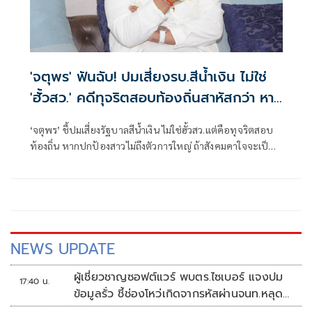
'จตุพร' ฟันฉับ! ปมเสี่ยงรบ.สีน้ำเงิน ไม่ใช่
'ฮั้วสว.' คดีทุจริตสอบท้องถิ่นสาหัสกว่า หาก
สังคมคาใจ
‘จตุพร’ ชี้ปมเสี่ยงรัฐบาลสีน้ำเงิน ไม่ใช่ฮั้วสว.แต่คือทุจริตสอบ
ท้องถิ่น หากปกป้องสาวไม่ถึงตัวการใหญ่ ถ้าสังคมคาใจจะเป็น
ไฟลามทุ่ง
NEWS UPDATE
ผู้เชี่ยวชาญซอฟต์แวร์ พบตร.ไซเบอร์ แจงปม
17:40 น.
ข้อมูลรั่ว ชี้ช่องโหว่เกิดจากรหัสผ่านจนท.หลุด
ไม่ใช่ถูกแฮกระบบ