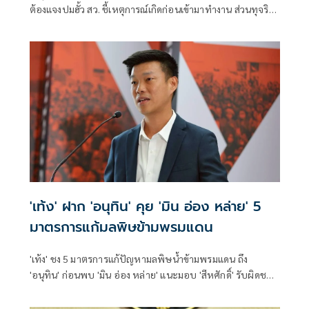
ต้องแจงปมฮั้ว สว. ชี้เหตุการณ์เกิดก่อนเข้ามาทำงาน ส่วนทุจริต
สอบท้องถิ่นทำเต็มที่ เรื่องจบแล้ว ยันไม่ต้องมีองครักษ์พิทักษ์
'เท้ง' ฝาก 'อนุทิน' คุย 'มิน อ่อง หล่าย' 5
มาตรการแก้มลพิษข้ามพรมแดน
'เท้ง' ชง 5 มาตรการแก้ปัญหามลพิษน้ำข้ามพรมแดน ถึง
'อนุทิน' ก่อนพบ 'มิน อ่อง หล่าย' แนะมอบ 'สีหศักดิ์' รับผิดชอบ
หลัก ฝ่ายค้านติดตามความคืบหน้าทุกไตรมาส