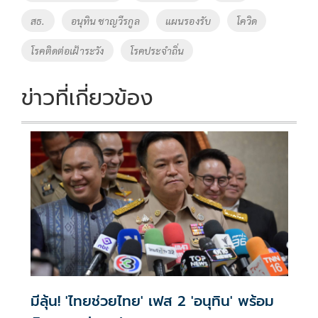
o
n
สธ.
อนุทิน ชาญวีรกูล
แผนรองรับ
โควิด
k
k
โรคติดต่อเฝ้าระวัง
โรคประจำถิ่น
ข่าวที่เกี่ยวข้อง
มีลุ้น! 'ไทยช่วยไทย' เฟส 2 'อนุทิน' พร้อม