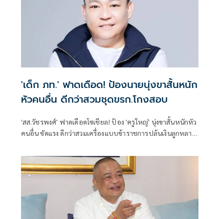
'เด็ก ภท.' ฟาดเดือด! ป้องนายนุ่งขาสั้นหนัก
หัวคนอื่น ดีกว่าสวมชุดขรก.โกงสอบ
'สส.วัชรพงศ์' ฟาดเดือดโซเชียล! ป้อง 'ครูใหญ่' นุ่งขาสั้นหนักหัว
คนอื่น ซัดแรง ดีกว่าสวมเครื่องแบบข้าราชการปล้นเงินลูกหลาน
ชาวนาไปโกงสอบท้องถิ่น