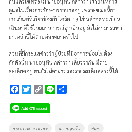
ถิ่นแล้วใช่หรือไม่ นายอนุทิน กล่าวว่า เรายังให้การ
ดูแลในเรื่องการรักษาพยาบาลอยู่ เพราะขณะนี้ยา
เวชภัณฑ์ที่เกี่ยวข้องกับโควิด-19 ใช้หลักจดทะเบียน
เป็นยาที่ใช้ในสถานการณ์ฉุกเฉินอยู่ ยังไม่สามารถหา
ยาเหล่านี้ได้ตามท้องตลาดทั่วไป
ส่วนที่มีกระแสข่าวว่าผู้ป่วยที่มีอาการน้อยไม่ต้อง
กักตัวนั้น นายอนุทิน กล่าวว่า เดี๋ยวว่ากัน มีราย
ละเอียดอยู่ ตนยังไม่สามารถลงรายละเอียดตรงนี้ได้.
F
T
C
Li
S
ac
wi
o
n
h
e
tt
p
e
ar
b
er
y
e
o
Li
Tags
กระทรวงสาธารณสุข
พ.ร.ก.ฉุกเฉิน
ศบค.