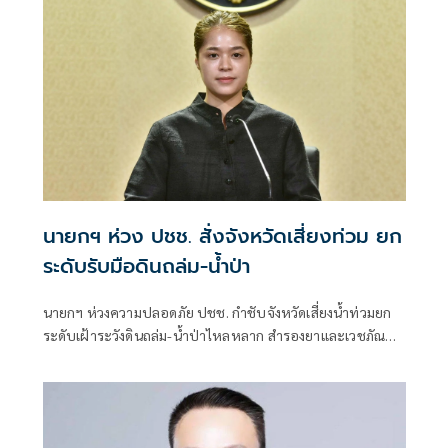
นายกฯ ห่วง ปชช. สั่งจังหวัดเสี่ยงท่วม ยก
ระดับรับมือดินถล่ม-น้ำป่า
นายกฯ ห่วงความปลอดภัย ปชช. กำชับจังหวัดเสี่ยงน้ำท่วมยก
ระดับเฝ้าระวังดินถล่ม-น้ำป่าไหลหลาก สำรองยาและเวชภัณฑ์
ไม่น้อยกว่า 72 ชม. ดูแลผู้ป่วยกลุ่มเปราะบางใกล้ชิด