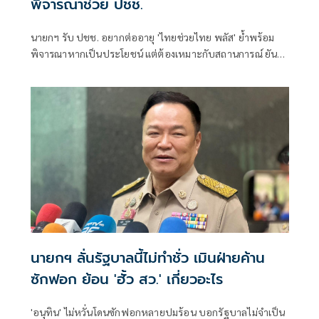
พิจารณาช่วย ปชช.
นายกฯ รับ ปชช. อยากต่ออายุ 'ไทยช่วยไทย พลัส' ย้ำพร้อม
พิจารณาหากเป็นประโยชน์ แต่ต้องเหมาะกับสถานการณ์ ยัน
รัฐบาลมีเวลาอีก 3 ปี พิสูจน์ผลงาน แจงลุคขาสั้นเดินตลาด 'ก็ลม
มันเย็น'
นายกฯ ลั่นรัฐบาลนี้ไม่ทำชั่ว เมินฝ่ายค้าน
ซักฟอก ย้อน 'ฮั้ว สว.' เกี่ยวอะไร
'อนุทิน' ไม่หวั่นโดนซักฟอกหลายปมร้อน บอกรัฐบาลไม่จำเป็น