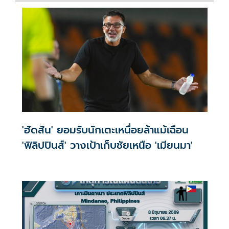
'ฮัดสัน' ยอมรับนักเตะเหนื่อยล้าแม้เฉือน
'ฟิลิปปินส์' วางเป้าเก็บชัยเหนือ 'เมียนมา'