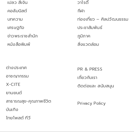
เปลว สีเงิน
วาไรตี้
คอลัมนิสต์
กีฬา
บทความ
ท่องเที่ยว – ศิลปวัฒนธรรม
เศรษฐกิจ
ประชาสัมพันธ์
ข่าวพระราชสำนัก
ภูมิภาค
หนังสือพิมพ์
สิ่งแวดล้อม
ต่างประเทศ
PR & PRESS
อาชญากรรม
เกี่ยวกับเรา
X-CITE
ติดต่อและ สนับสนุน
ยานยนต์
สาธารณสุข-คุณภาพชีวิต
Privacy Policy
บันเทิง
ไทยโพสต์ ทีวี