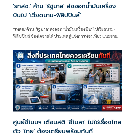
'รทสช.' ค้าน 'รัฐบาล' ส่งออกน้ำมันเครื่อง
บินไป 'เวียดนาม-ฟิลิปปินส์'
'รทสช.'ค้าน 'รัฐบาล' ส่งออก 'น้ำมันเครื่องบิน' ไปเวียดนาม-
ฟิลิปปินส์ ข้องใจขายให้ประเทศคู่แข่งการท่องเที่ยว แนะขายให้
'สายการบิน' ลดราคาตั๋วในประเทศ กระตุ้นท่องเที่ยวไทยดีกว่า
ศูนย์จีโนมฯ เตือนสติ 'อีโบลา' ไม่ใช่เรื่องไกล
ตัว 'ไทย' ต้องเตรียมพร้อมทันที