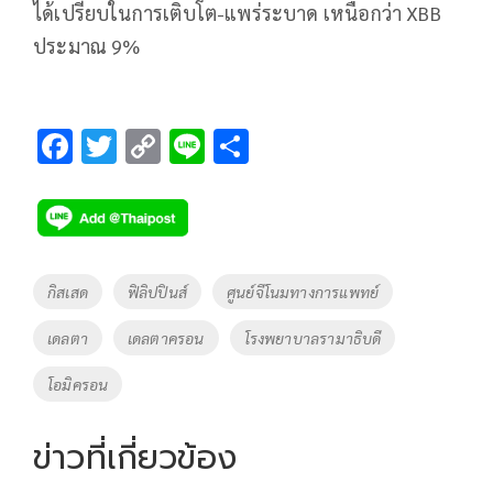
ได้เปรียบในการเติบโต-แพร่ระบาด เหนือกว่า XBB
ประมาณ 9%
F
T
C
Li
S
ac
wi
o
n
h
e
tt
p
e
ar
b
er
y
e
o
Li
Tags
กิสเสด
ฟิลิปปินส์
ศูนย์จีโนมทางการแพทย์
o
n
เดลตา
เดลตาครอน
โรงพยาบาลรามาธิบดี
k
k
โอมิครอน
ข่าวที่เกี่ยวข้อง