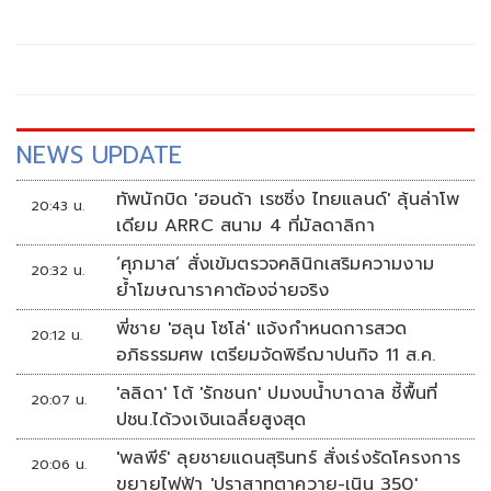
NEWS UPDATE
ทัพนักบิด 'ฮอนด้า เรซซิ่ง ไทยแลนด์' ลุ้นล่าโพ
20:43 น.
เดียม ARRC สนาม 4 ที่มัลดาลิกา
‘ศุภมาส’ สั่งเข้มตรวจคลินิกเสริมความงาม
20:32 น.
ย้ำโฆษณาราคาต้องจ่ายจริง
พี่ชาย 'ฮลุน โซโล่' แจ้งกำหนดการสวด
20:12 น.
อภิธรรมศพ เตรียมจัดพิธีฌาปนกิจ 11 ส.ค.
'ลลิดา' โต้ 'รักชนก' ปมงบน้ำบาดาล ชี้พื้นที่
20:07 น.
ปชน.ได้วงเงินเฉลี่ยสูงสุด
'พลพีร์' ลุยชายแดนสุรินทร์ สั่งเร่งรัดโครงการ
20:06 น.
ขยายไฟฟ้า 'ปราสาทตาควาย-เนิน 350'