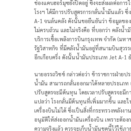
ช่องแคบฮอร์มุซยังปิดอยู่ ซึ่งจะส่งผลต่อก
โรงฯ ได้มีการปรับสูตรการกลั่นน้ำมันแล้ว ซึ
A-1 จนล้นคลัง ดังนั้นขอยืนยันว่า ข้อมูลของ
ไม่ครบถ้วน และไม่จริงคือ ที่บอกว่า คลังน้ำมั
บริการเชื้อเพลิงการบินกรุงเทพ จำกัด (มหา
รัฐวิสาหกิจ ที่มีคลังน้ำมันอยู่ที่สนามบินสุว
อีกเกือบครึ่ง ดังนั้นน้ำมันประเภท Jet A-1 ยั
นายอรรถวิชช์ กล่าวต่อว่า ช้าราชการฝ่าย
น้ำมัน สามารถกลั่นออกมาได้หลายประเภท แล
ปรับสูตรจะมีต้นทุน โดยเวลาปรับสูตรจะมีการ
แปลว่า โรงกลั่นมีต้นทุนที่เพิ่มมากขึ้น แล
เครื่องบินไม่ได้ ซึ่งเป็นสิ่งที่กระทรวงพลังง
อนุมัติให้ส่งออกน้ำมันเครื่องบิน เพราะต้อง
ความจริงแล้ว ควรจะเก็บน้ำมันชุดนี้ไว้ใช้