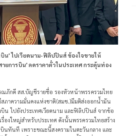
องบิน' ไปเวียดนาม-ฟิลิปปินส์ ข้องใจขายให้
'สายการบิน' ลดราคาตั๋วในประเทศ กระตุ้นท่อง
รรณภักดี สส.บัญชีรายชื่อ รองหัวหน้าพรรครวมไทย
ภาความมั่นคงแห่งชาติ(สมช.)มีมติส่งออกน้ำมัน
่องบิน ไปยังประเทศเวียดนาม และฟิลิปปินส์ จากข้อ
นเรื่องใหญ่สำหรับประเทศ ดังนั้นพรรครวมไทยสร้าง
ื่องบินทันที เพราะขณะนี้สงครามในตะวันกลาง และ