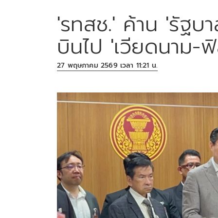
'รทสช.' ค้าน 'รัฐบา
บินไป 'เวียดนาม-ฟิล
27 พฤษภาคม 2569 เวลา 11:21 น.