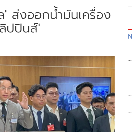
ล' ส่งออกน้ำมันเครื่อง
ิปปินส์'
N