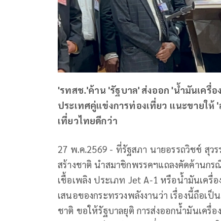
'รทสช.'ค้าน 'รัฐบาล' ส่งออก 'น้ำมันเครื่
ประเทศคู่แข่งการท่องเที่ยว แนะขายให้ 
เที่ยวไทยดีกว่า
27 พ.ค.2569 - ที่รัฐสภา นายอรรถวิชช์ สุว
สร้างชาติ นำสมาชิกพรรคฯแถลงคัดค้านกรณีส
เชื้อเพลิง ประเภท Jet A-1 หรือน้ำมันเครื
เสนอของกระทรวงพลังงานว่า เรื่องนี้ถือเป็
ชาติ ขอให้รัฐบาลยุติ การส่งออกน้ำมันเคร