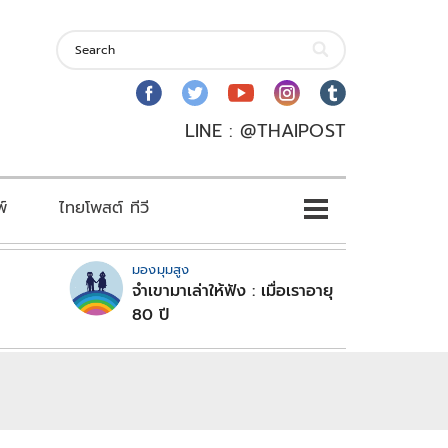
LINE : @THAIPOST
พ์
ไทยโพสต์ ทีวี
มองมุมสูง
จำเขามาเล่าให้ฟัง : เมื่อเราอายุ
80 ปี