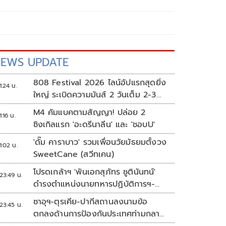
EWS UPDATE
808 Festival 2026 ไลน์อัปแรกสุดยิ่ง
1:24 น.
ใหญ่ ระเบิดความมันส์ 2 วันเต็ม 2-3
ต.ค.นี้
M4 คัมแบคตามสัญญา! ปล่อย 2
1:16 น.
ซิงเกิลแรก 'อะดรีนาลีน' และ 'ชอบU'
'ดั๊ม คาราบาว' รวมเพื่อนวัยมัธยมตั้งวง
1:02 น.
SweetCane (สวีทเคน)
โปรดเกล้าฯ 'พันเอกสุภัทร ชูตินันทน์'
23:49 น.
ดำรงตำแหน่งนายทหารปฏิบัติการฯ-
พระราชทานยศ 'พลตรี'
ซาอุฯ-ตุรเคีย-ปากีสถานลงนามข้อ
23:45 น.
ตกลงด้านการป้องกันประเทศท่ามกลาง