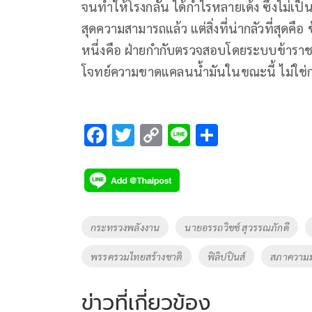
จนทำให้โรงกลั่น ได้กำไรหลายเด้ง ซึ่งไม่เป
สุดความสามารถแล้ว แต่สิ่งที่น่ากลัวที่สุด
หนึ่งคือ ฝ่ายกำกับตรวจสอบโดยระบบข้าราชกา
โจทย์ความขาดแคลนน้ำมันในขณะนี้ ไม่ใช่ก
F
T
C
Li
S
ac
wi
o
n
h
e
tt
p
e
ar
b
er
y
e
o
Li
Tags
กระทรวงพลังงาน
นายอรรถวิชช์ สุวรรณภักดี
o
n
พรรครวมไทยสร้างชาติ
ฟิลิปปินส์
สภาความมั
k
k
ข่าวที่เกี่ยวข้อง