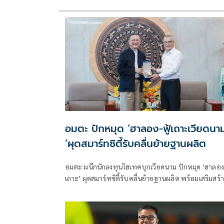
อมตะ ปักหมุด ‘ฮาลอง-ฟู้เถาะเวียดนา
’ผุดสมาร์ทซิตี้รับคลื่นย้ายฐานผลิต
อมตะ ผนึกนักลงทุนไฮเทคบุกเวียดนาม ปักหมุด ‘ฮาลอง-
เถาะ’ ผุดสมาร์ทซิตี้รับคลื่นย้ายฐานผลิต พร้อมเสริมสร้าง
ขีดความสามารถทางการแข่งขัน และขับเคลื่อนการเติบ
ทางเศรษฐกิจอย่างยั่งยืนในระยะยาว