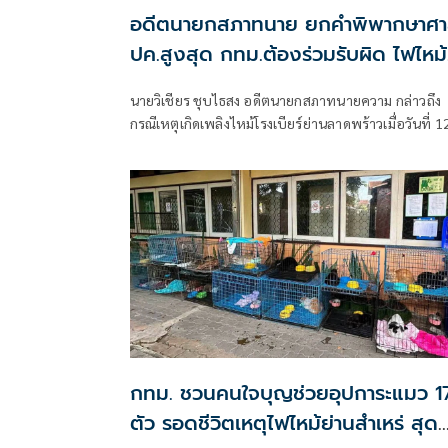
อดีตนายกสภาทนาย ยกคำพิพากษาศา
ปค.สูงสุด กทม.ต้องร่วมรับผิด ไฟไหม้
โรงเบียร์ลาดพร้าว
นายวิเชียร ชุบไธสง อดีตนายกสภาทนายความ กล่าวถึง
กรณีเหตุเกิดเพลิงไหม้โรงเบียร์ย่านลาดพร้าวเมื่อวันที่ 1
กรกฎาคม 2569 จนถึงขณะนี้ทำให้มียอดผู้เสียชีวิตแล้ว
เกือบ 30 คน การที่เกิดเพลิงไหม้ครั้งนี้ไม่ใช่โศกนาฏกรรม
สลดสยองครั้งแรกของประเทศไทย แต่เคยเกิดมีขึ้นมาแล
จากกรณีเพลิงไหม้พับดังย่านสุขุมวิท และหากหน่วยงานท
เกี่ยวข้องยังขาดมาตรการป้องกันและการ
กทม. ชวนคนใจบุญช่วยอุปการะแมว 1
ตัว รอดชีวิตเหตุไฟไหม้ย่านสำเหร่ สุด