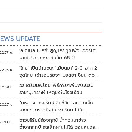
EWS UPDATE
'ลิโอเนล เมสซี' สูญเสียคุณพ่อ 'ฮอร์เก'
22:37 น.
จากไปอย่างสงบในวัย 68 ปี
'ไทย' เปิดบ้านชนะ 'เมียนมา' 2-0 จาก 2
22:26 น.
จุดโทษ เข้ารอบรองฯ บอลอาเซียน ดวล
'สิงคโปร์'
วธ.เตรียมพร้อม พิธีการศพในพระบรม
20:59 น.
ราชานุเคราะห์ เหตุยิงในโรงเรียน
ในหลวง ทรงรับผู้เสียชีวิตและบาดเจ็บ
20:27 น.
จากเหตุกราดยิงในโรงเรียน ไว้ใน
พระบรมราชานุเคราะห์
ชาวบุรีรัมย์ร้องทุกข์ น้ำท่วมนาข้าว
20:13 น.
ซ้ำซากทุกปี รถเล็กผ่านไม่ได้ วอนหน่วย