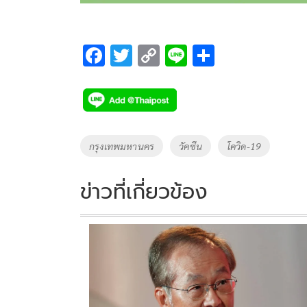
F
T
C
Li
S
ac
wi
o
n
h
e
tt
p
e
ar
b
er
y
e
o
Li
Tags
กรุงเทพมหานคร
วัคซีน
โควิด-19
o
n
k
k
ข่าวที่เกี่ยวข้อง