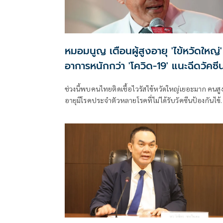
หมอมนูญ เตือนผู้สูงอายุ 'ไข้หวัดใหญ่'
อาการหนักกว่า 'โควิด-19' แนะฉีดวัคซีน
ละเข็ม ลดรุนแรง
ช่วงนี้พบคนไทยติดเชื้อไวรัสไข้หวัดใหญ่เยอะมาก คนสู
อายุมีโรคประจำตัวหลายโรคที่ไม่ได้รับวัคซีนป้องกันไข้
หวัดใหญ่ เวลาติดเชื้อ บางคนอาการหนัก