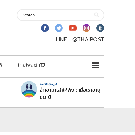
LINE : @THAIPOST
พ์
ไทยโพสต์ ทีวี
มองมุมสูง
จำเขามาเล่าให้ฟัง : เมื่อเราอายุ
80 ปี