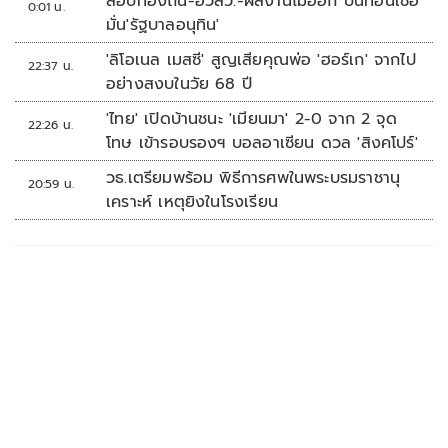
สอบท้องถิ่น-ฮั้วสว.-ผลงานไม่ออก บั่นทอนเชื่อ
0:01 น.
มั่น'รัฐบาลอนุทิน'
'ลิโอเนล เมสซี' สูญเสียคุณพ่อ 'ฮอร์เก' จากไป
22:37 น.
อย่างสงบในวัย 68 ปี
'ไทย' เปิดบ้านชนะ 'เมียนมา' 2-0 จาก 2 จุด
22:26 น.
โทษ เข้ารอบรองฯ บอลอาเซียน ดวล 'สิงคโปร์'
วธ.เตรียมพร้อม พิธีการศพในพระบรมราชานุ
20:59 น.
เคราะห์ เหตุยิงในโรงเรียน