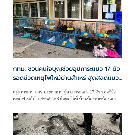
กทม. ชวนคนใจบุญช่วยอุปการะแมว 17 ตัว
รอดชีวิตเหตุไฟไหม้ย่านสำเหร่ สุดสลดแมว
ตายมากถึง 73 ตัว
กรุงเทพมหานคร ประกาศหาผู้อุปการะแมว 17 ตัว รอดชีวิต
เหตุไฟไหม้บ้านย่านสำเหร่ ติดต่อได้ที่ บ้านน้องหมาน้องแมว
ประเวศ โทร 02-328-7460 หรือเฟซบุ๊ก BKK Adopter