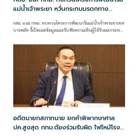
แม่น้ำเจ้าพระยา หวั่นกระทบมรดกทาง
วัฒนธรรม
กสม. แนะ กทม. ทบทวนโครงการพัฒนาริมแม่น้ำเจ้าพระยาเขต
บางพลัด จี้เปิดเผยข้อมูลและรับฟังความเห็นผู้ได้รับผลกระทบ
ให้ครบถ้วน หลังประชาชนร้องเรียนไม่ทราบข้อมูล หวั่นกระทบ
มรดกทางวัฒนธรรม
อดีตนายกสภาทนาย ยกคำพิพากษาศาล
ปค.สูงสุด กทม.ต้องร่วมรับผิด ไฟไหม้โรง
เบียร์ลาดพร้าว