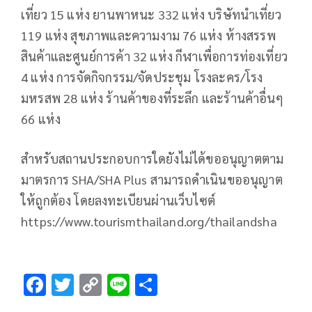
เที่ยว 15 แห่ง ยานพาหนะ 332 แห่ง บริษัทนำเที่ยว
119 แห่ง สุขภาพและความงาม 76 แห่ง ห้างสรรพ
สินค้าและศูนย์การค้า 32 แห่ง กีฬาเพื่อการท่องเที่ยว
4 แห่ง การจัดกิจกรรม/จัดประชุม โรงละคร/โรง
มหรสพ 28 แห่ง ร้านค้าของที่ระลึก และร้านค้าอื่นๆ
66 แห่ง
สำหรับสถานประกอบการใดยังไม่ได้ขออนุญาตตาม
มาตรการ SHA/SHA Plus สามารถดำเนินขออนุญาต
ให้ถูกต้อง โดยลงทะเบียนผ่านเว็บไซต์
https://www.tourismthailand.org/thailandsha
F
T
C
Li
S
ac
wi
o
n
h