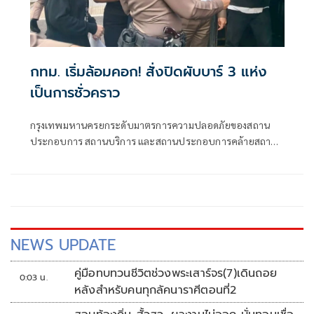
กทม. เริ่มล้อมคอก! สั่งปิดผับบาร์ 3 แห่ง
เป็นการชั่วคราว
กรุงเทพมหานครยกระดับมาตรการความปลอดภัยของสถาน
ประกอบการ สถานบริการ และสถานประกอบการคล้ายสถาน
บริการทั่วกรุง ตามข้อสั่งการของนายชัชชาติ สิทธิพันธุ์ ผู้ว่า
ราชการกรุงเทพมหานคร โดยกำชับให้เจ้าหน้าที่สำนักงานเขต
ทั้ง 50 เขต บูรณาการทำงานร่วมกับเจ้าหน้าที่ตำรวจ เปิดปฏิบัติ
การเชิงรุกตรวจเอกซเรย์อย่างเข้มงวด
NEWS UPDATE
คู่มือทบทวนชีวิตช่วงพระเสาร์จร(7)เดินถอย
0:03 น.
หลังสำหรับคนทุกลัคนาราศีตอนที่2