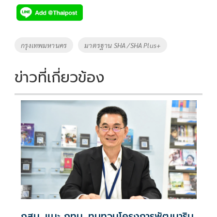
e
tt
p
e
ar
b
er
y
e
o
Li
Tags
กรุงเทพมหานคร
มาตรฐาน SHA /SHA Plus+
o
n
k
k
ข่าวที่เกี่ยวข้อง
กสม. แนะ กทม. ทบทวนโครงการพัฒนาริม