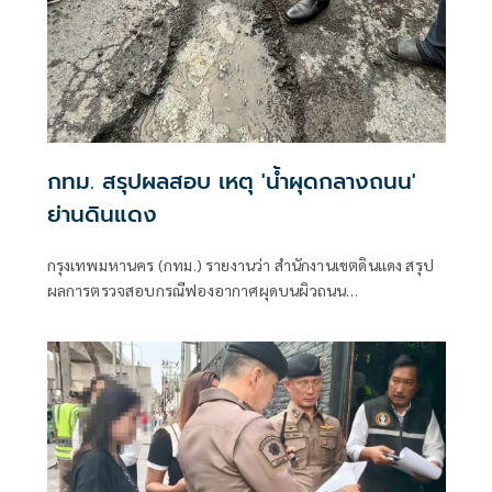
กทม. สรุปผลสอบ เหตุ 'น้ำผุดกลางถนน'
ย่านดินแดง
กรุงเทพมหานคร (กทม.) รายงานว่า สำนักงานเขตดินแดง สรุป
ผลการตรวจสอบกรณีฟองอากาศผุดบนผิวถนน
ประชาสงเคราะห์ เปิดการจราจรตามปกติแล้ว