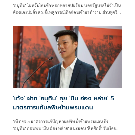
'อนุทิน' ไม่หวั่นโดนซักฟอกหลายปมร้อน บอกรัฐบาลไม่จำเป็น
ต้องแจงปมฮั้ว สว. ชี้เหตุการณ์เกิดก่อนเข้ามาทำงาน ส่วนทุจริต
สอบท้องถิ่นทำเต็มที่ เรื่องจบแล้ว ยันไม่ต้องมีองครักษ์พิทักษ์
'เท้ง' ฝาก 'อนุทิน' คุย 'มิน อ่อง หล่าย' 5
มาตรการแก้มลพิษข้ามพรมแดน
'เท้ง' ชง 5 มาตรการแก้ปัญหามลพิษน้ำข้ามพรมแดน ถึง
'อนุทิน' ก่อนพบ 'มิน อ่อง หล่าย' แนะมอบ 'สีหศักดิ์' รับผิดชอบ