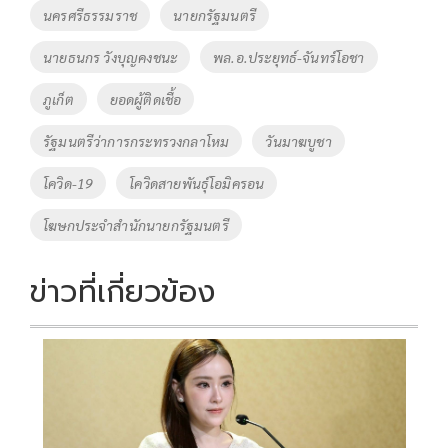
o
n
นครศรีธรรมราช
นายกรัฐมนตรี
k
k
นายธนกร วังบุญคงชนะ
พล.อ.ประยุทธ์-จันทร์โอชา
ภูเก็ต
ยอดผู้ติดเชื้อ
รัฐมนตรีว่าการกระทรวงกลาโหม
วันมาฆบูชา
โควิด-19
โควิดสายพันธุ์โอมิครอน
โฆษกประจำสำนักนายกรัฐมนตรี
ข่าวที่เกี่ยวข้อง