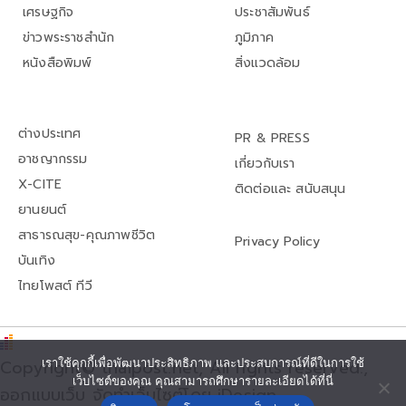
เศรษฐกิจ
ประชาสัมพันธ์
ข่าวพระราชสำนัก
ภูมิภาค
หนังสือพิมพ์
สิ่งแวดล้อม
ต่างประเทศ
PR & PRESS
อาชญากรรม
เกี่ยวกับเรา
X-CITE
ติดต่อและ สนับสนุน
ยานยนต์
สาธารณสุข-คุณภาพชีวิต
Privacy Policy
บันเทิง
ไทยโพสต์ ทีวี
เราใช้คุกกี้เพื่อพัฒนาประสิทธิภาพ และประสบการณ์ที่ดีในการใช้
Copyright© thaipost.net, All rights reserved.,
เว็บไซต์ของคุณ คุณสามารถศึกษารายละเอียดได้ที่นี่
ออกแบบเว็บ จัดทำเว็บไซต์โดย iDesign