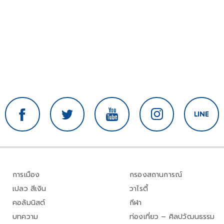
การเมือง
กรองสถานการณ์
เปลว สีเงิน
วาไรตี้
คอลัมนิสต์
กีฬา
บทความ
ท่องเที่ยว – ศิลปวัฒนธรรม