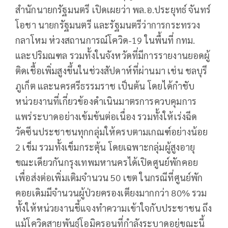
สำนักนายกรัฐมนตรี เปิดเผยว่า พล.อ.ประยุทธ์ จันทร์
โอชา นายกรัฐมนตรี และรัฐมนตรีว่าการกระทรวง
กลาโหม ห่วงสถานการณ์โควิด-19 ในพื้นที่ กทม.
และปริมณฑล รวมทั้งในจังหวัดที่มีการรายงานยอดผู้
ติดเชื้อเพิ่มสูงขึ้นในช่วงสัปดาห์ที่ผ่านมา เช่น ชลบุรี
ภูเก็ต และนครศรีธรรมราช เป็นต้น โดยได้กำชับ
หน่วยงานที่เกี่ยวข้องดำเนินมาตรการควบคุมการ
แพร่ระบาดอย่างเข้มข้นต่อเนื่อง รวมทั้งให้เร่งฉีด
วัคซีนประชาชนทุกกลุ่มให้ครบตามเกณฑ์อย่างน้อย
2 เข็ม รวมทั้งเข็มกระตุ้น โดยเฉพาะกลุ่มผู้สูงอายุ
ขณะเดียวกันกรุงเทพมหานครได้เปิดศูนย์พักคอย
เพื่อส่งต่อเพิ่มเติมจำนวน 50 เขต ในกรณีที่ศูนย์พัก
คอยเดิมมีจำนวนผู้ป่วยครองเตียงมากกว่า 80% รวม
ทั้งให้หน่วยงานชี้แจงทำความเข้าใจกับประชาชน ถึง
แม้โควิดสายพันธุ์โอมิครอนที่กำลังระบาดอยู่ขณะนี้