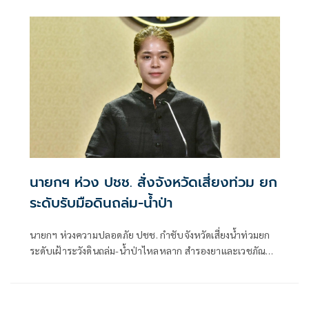
หลัก ฝ่ายค้านติดตามความคืบหน้าทุกไตรมาส
นายกฯ ห่วง ปชช. สั่งจังหวัดเสี่ยงท่วม ยก
ระดับรับมือดินถล่ม-น้ำป่า
นายกฯ ห่วงความปลอดภัย ปชช. กำชับจังหวัดเสี่ยงน้ำท่วมยก
ระดับเฝ้าระวังดินถล่ม-น้ำป่าไหลหลาก สำรองยาและเวชภัณฑ์
ไม่น้อยกว่า 72 ชม. ดูแลผู้ป่วยกลุ่มเปราะบางใกล้ชิด