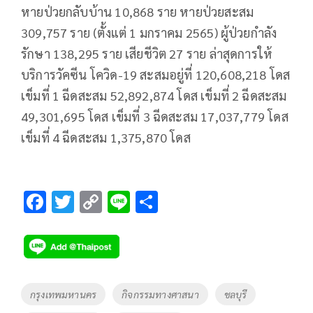
หายป่วยกลับบ้าน 10,868 ราย หายป่วยสะสม
309,757 ราย (ตั้งแต่ 1 มกราคม 2565) ผู้ป่วยกำลัง
รักษา 138,295 ราย เสียชีวิต 27 ราย ล่าสุดการให้
บริการวัคซีน โควิด-19 สะสมอยู่ที่ 120,608,218 โดส
เข็มที่ 1 ฉีดสะสม 52,892,874 โดส เข็มที่ 2 ฉีดสะสม
49,301,695 โดส เข็มที่ 3 ฉีดสะสม 17,037,779 โดส
เข็มที่ 4 ฉีดสะสม 1,375,870 โดส
F
T
C
Li
S
ac
wi
o
n
h
e
tt
p
e
ar
b
er
y
e
o
Li
Tags
กรุงเทพมหานคร
กิจกรรมทางศาสนา
ชลบุรี