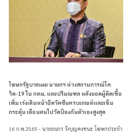
โฆษกรัฐบาลเผย นายกฯ ห่วงสถานการณ์โค
วิด-19 ใน กทม. และปริมณฑล หลังยอดผู้ติดเชื้อ
เพิ่ม เร่งเดินหน้าฉีดวัคซีนครบเกณท์และเข็ม
กระตุ้น เตือนคนไปวัดป้องกันตัวเองสูงสุด
16 ก.พ.2565 - นายธนกร วังบุญคงชนะ โฆษกประจำ