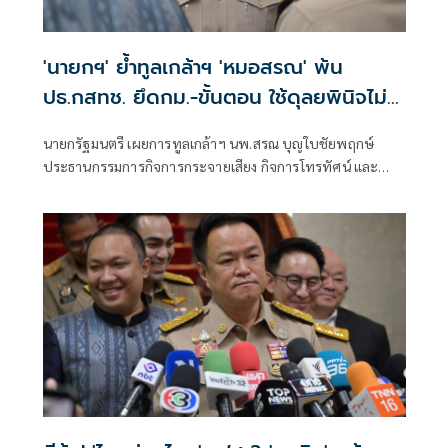
'นายกฯ' ย้ำทูลเกล้าฯ 'หมอสรณ' พ้น
ปธ.กสทช. ยึดกม.-ขั้นตอน ใช้ดุลยพินิจไม่
ได้
นายกรัฐมนตรี เผยการทูลเกล้าฯ นพ.สรณ บุญใบชัยพฤกษ์
ประธานกรรมการกิจการกระจายเสียง กิจการโทรทัศน์ และ
กิจการโทรคมนาคมแห่งชาติ (กสทช.) กรณีขาดคุณสมบัติ