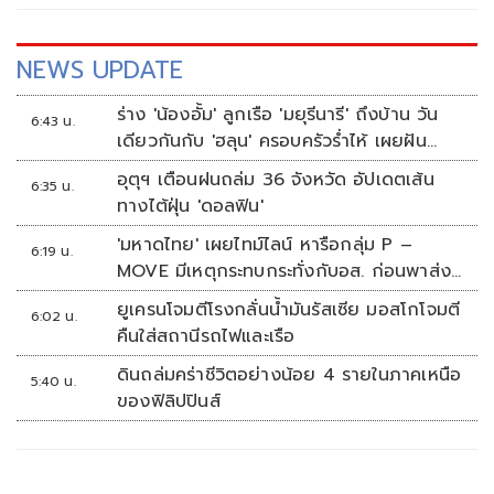
NEWS UPDATE
ร่าง 'น้องอั้ม' ลูกเรือ 'มยุรีนารี' ถึงบ้าน วัน
6:43 น.
เดียวกันกับ 'ฮลุน' ครอบครัวร่ำไห้ เผยฝัน
อยากเป็นทหารเรือ
อุตุฯ เตือนฝนถล่ม 36 จังหวัด อัปเดตเส้น
6:35 น.
ทางไต้ฝุ่น 'ดอลฟิน'
'มหาดไทย' เผยไทม์ไลน์ หารือกลุ่ม P –
6:19 น.
MOVE มีเหตุกระทบกระทั่งกับอส. ก่อนพาส่ง
ขึ้นรถกลับ
ยูเครนโจมตีโรงกลั่นน้ำมันรัสเซีย มอสโกโจมตี
6:02 น.
คืนใส่สถานีรถไฟและเรือ
ดินถล่มคร่าชีวิตอย่างน้อย 4 รายในภาคเหนือ
5:40 น.
ของฟิลิปปินส์