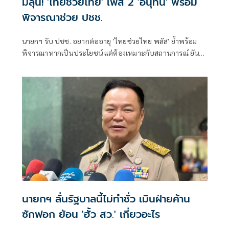
มีลุ้น! 'ไทยช่วยไทย' เฟส 2 'อนุทิน' พร้อม
พิจารณาช่วย ปชช.
นายกฯ รับ ปชช. อยากต่ออายุ 'ไทยช่วยไทย พลัส' ย้ำพร้อม
พิจารณาหากเป็นประโยชน์ แต่ต้องเหมาะกับสถานการณ์ ยัน
รัฐบาลมีเวลาอีก 3 ปี พิสูจน์ผลงาน แจงลุคขาสั้นเดินตลาด 'ก็ลม
มันเย็น'
นายกฯ ลั่นรัฐบาลนี้ไม่ทำชั่ว เมินฝ่ายค้าน
ซักฟอก ย้อน 'ฮั้ว สว.' เกี่ยวอะไร