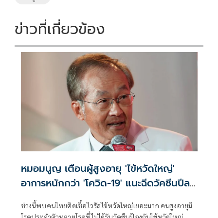
k
k
ข่าวที่เกี่ยวข้อง
หมอมนูญ เตือนผู้สูงอายุ 'ไข้หวัดใหญ่'
อาการหนักกว่า 'โควิด-19' แนะฉีดวัคซีนปีละ
เข็ม ลดรุนแรง
ช่วงนี้พบคนไทยติดเชื้อไวรัสไข้หวัดใหญ่เยอะมาก คนสูงอายุมี
โรคประจำตัวหลายโรคที่ไม่ได้รับวัคซีนป้องกันไข้หวัดใหญ่