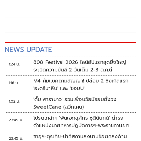
NEWS UPDATE
808 Festival 2026 ไลน์อัปแรกสุดยิ่งใหญ่
1:24 น.
ระเบิดความมันส์ 2 วันเต็ม 2-3 ต.ค.นี้
M4 คัมแบคตามสัญญา! ปล่อย 2 ซิงเกิลแรก
1:16 น.
'อะดรีนาลีน' และ 'ชอบU'
'ดั๊ม คาราบาว' รวมเพื่อนวัยมัธยมตั้งวง
1:02 น.
SweetCane (สวีทเคน)
โปรดเกล้าฯ 'พันเอกสุภัทร ชูตินันทน์' ดำรง
23:49 น.
ตำแหน่งนายทหารปฏิบัติการฯ-พระราชทานยศ
'พลตรี'
ซาอุฯ-ตุรเคีย-ปากีสถานลงนามข้อตกลงด้าน
23:45 น.