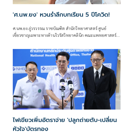
'ศ.นพ.ยง' หวนรำลึกบทเรียน 5 ปีโควิด!
ศ.นพ.ยง ภู่วรวรรณ ราชบัณฑิต สำนักวิทยาศาสตร์ ศูนย์
เชี่ยวชาญเฉพาะทางด้านไวรัสวิทยาคลินิก คณะแพทยศาสตร์
จุฬาลงกรณ์มหาวิทยาลัย
ไฟเขียวเพิ่มอัตราจ่าย 'ปลูกถ่ายตับ-เปลี่ยน
หัวใจ'บัตรทอง