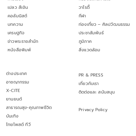
เปลว สีเงิน
วาไรตี้
คอลัมนิสต์
กีฬา
บทความ
ท่องเที่ยว – ศิลปวัฒนธรรม
เศรษฐกิจ
ประชาสัมพันธ์
ข่าวพระราชสำนัก
ภูมิภาค
หนังสือพิมพ์
สิ่งแวดล้อม
ต่างประเทศ
PR & PRESS
อาชญากรรม
เกี่ยวกับเรา
X-CITE
ติดต่อและ สนับสนุน
ยานยนต์
สาธารณสุข-คุณภาพชีวิต
Privacy Policy
บันเทิง
ไทยโพสต์ ทีวี