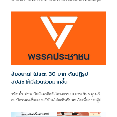
เวลาติดเชื้อ บางคนอาการหนัก
ส้มขยาด! ไม่แตะ 30 บาท ดันปฎิรูป
สปสช.ให้มีส่วนร่วมมากขึ้น
'เท้ง' ย้ำ 'ปชน.' ไม่มีแนวคิดล้มโครงการ 30 บาท ยัน หนุนแก้
กม.บัตรทองเพื่อความยั่งยืน-ไม่ลดสิทธิปชช.-ไม่เพิ่มภาระผู้ป่วย
พร้อมดันปฏิรูป สปสช. ให้ภาคประชาชน-ผู้ให้บริการมีส่วนร่วม
มากขึ้น