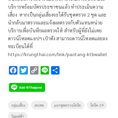
บริการพร้อมบัตรประชาชนแล้ว ทำประเมินความ
เสี่ยง หากเป็นกลุ่มเสี่ยงจะได้รับชุดตรวจ 2 ชุด และ
นำกลับมาตรวจและแจ้งผลตรวจกับตัวแทนหน่วย
บริการเพื่อบันทึกผลตรวจให้ สำหรับผู้ที่ยังไม่เคย
ดาวน์โหลดแอปฯ เป๋าตัง สามารถดาวน์โหลดและลง
ทะเบียนได้ที่
https://krungthai.com/link/paotang-ktbwallet
F
T
C
Li
S
ac
wi
o
n
h
e
tt
p
e
ar
b
er
y
e
o
Li
Tags
กลุ่มเสี่ยง
สปสช.
แจกชุดตรวจโควิด
โควิด-19
o
n
ไทยคู่ฟ้า