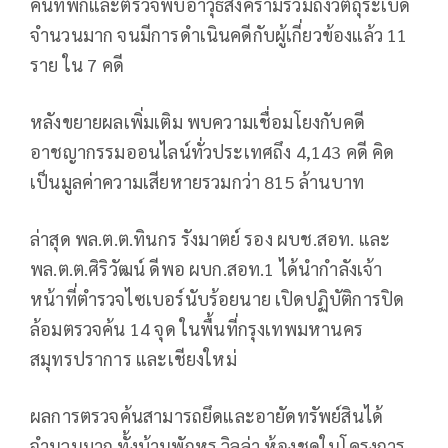
ค้นที่พักและตรวจพบอาวุธสงครามรวมถึงวัตถุระเบิด
จำนวนมาก จนมีการดำเนินคดีกับผู้เกี่ยวข้องแล้ว 11
ราย ใน 7 คดี
หลังขยายผลเพิ่มเติม พบความเชื่อมโยงกับคดี
อาชญากรรมออนไลน์ทั่วประเทศถึง 4,143 คดี คิด
เป็นมูลค่าความเสียหายรวมกว่า 815 ล้านบาท
ล่าสุด พล.ต.ต.ทินกร รังมาตย์ รอง ผบช.สอท. และ
พล.ต.ต.ศิริวัฒน์ ดีพอ ผบก.สอท.1 ได้นำกำลังเจ้า
หน้าที่ตำรวจไซเบอร์นับร้อยนาย เปิดปฏิบัติการปิด
ล้อมตรวจค้น 14 จุด ในพื้นที่กรุงเทพมหานคร
สมุทรปราการ และเชียงใหม่
ผลการตรวจค้นสามารถยึดและอายัดทรัพย์สินได้
จำนวนมาก ทั้งบ้านพักหรู วิลล่า ห้องชุดในโครงการ