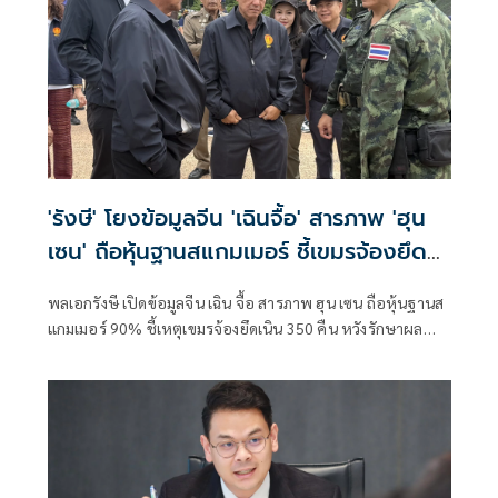
'รังษี' โยงข้อมูลจีน 'เฉินจื้อ' สารภาพ 'ฮุน
เซน' ถือหุ้นฐานสแกมเมอร์ ชี้เขมรจ้องยึด
เนิน 350 คืน
พลเอกรังษี เปิดข้อมูลจีน เฉิน จื้อ สารภาพ ฮุน เซน ถือหุ้นฐานส
แกมเมอร์ 90% ชี้เหตุเขมรจ้องยึดเนิน 350 คืน หวังรักษาผล
ประโยชน์–เพิ่มแต้มต่อก่อนเจรจา JBC