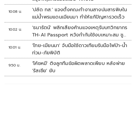
'ปลัด ทส.' แจงตั้งคณะทำงานสางปมสารพิษใน
10:08 น.
แม่น้ำพรมแดนเมียนมา ทำให้แก้ปัญหารวดเร็ว
'ธนารัตน์' พลิกเสียงค้านแจงเหตุรับบทวิทยากร
10:02 น.
TH-AI Passport หวังกำกับใช้งบเหมาะสม ชู
จุดเด่นคนไทยได้ใช้ AI ระดับโปร ลดเหลื่อมล้ำ
'ไทย-เมียนมา' จับมือใช้ดาวเทียมรับมือไฟป่า-น้ำ
10:01 น.
ทางเทคโนโลยี เซฟงบไปกว่า900ล้าน เชื่อหาก
ท่วม-ภัยพิบัติ
ใช้เต็มที่เอกชนขาดทุนย่อยยับ
'โค้ชหมี' ติงลูกทีมข้อผิดพลาดเพียบ หลังพ่าย
9:50 น.
'รัสเซีย' ยับ