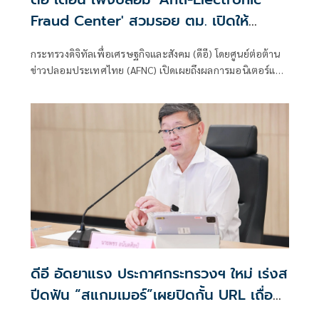
Fraud Center' สวมรอย ตม. เปิดให้
ติดตามรับเงินคืนจาก 'สแกมเมอร์' ระวัง
กระทรวงดิจิทัลเพื่อเศรษฐกิจและสังคม (ดีอี) โดยศูนย์ต่อต้าน
สูญเงิน-ข้อมูลส่วนบุคคล
ข่าวปลอมประเทศไทย (AFNC) เปิดเผยถึงผลการมอนิเตอร์และ
รับแจ้งข่าวปลอม ซึ่งเป็นไปตามนโยบายการป้องกันและแก้ไข
ปัญหาภัยความมั่นคงและภัยทางสังคมของนายไชยชนก ชิดชอบ
รัฐมนตรีว่าการกระทรวงดิจิทัลเพื่อเศรษฐกิจและสังคม (ดีอี)
โดยยกระดับความสำคัญเรื่องการสร้างความตระหนักรู้เท่าทัน
ภัยอาชญากรรมทางเทคโนโลยี ข่าวปลอม และข้อมูลบิดเบือน
ดีอี อัดยาแรง ประกาศกระทรวงฯ ใหม่ เร่งส
ปีดฟัน “สแกมเมอร์”เผยปิดกั้น URL เถื่อน
แล้วกว่า 8.8 แสนรายการ