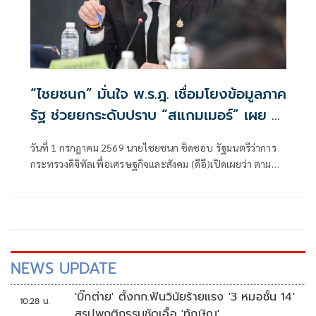
“ไชยชนก” มั่นใจ พ.ร.ฎ. เชื่อมโยงข้อมูลภาค
รัฐ ช่วยยกระดับปราบ “สแกมเมอร์” เผย 4
เดือน มูลค่าความเสียหายลดลงกว่า 74%
วันที่ 1 กรกฎาคม 2569 นายไชยชนก ชิดชอบ รัฐมนตรีว่าการ
กระทรวงดิจิทัลเพื่อเศรษฐกิจและสังคม (ดีอี)เปิดเผยว่า ตามที่
พระราชกฤษฎีกาการเปิดเผยข้อมูลข่าวสารส่วนบุคคลที่อยู่ใน
ความควบคุมดูแลของหน่วยงานของรัฐต่อหน่วยงานของรัฐแห่ง
อื่น พ.ศ. 2569 มีผลบังคับใช้แล้วนั้น (เมื่อวันที่ 30 มิถุนายน
2569)
NEWS UPDATE
'บิ๊กต่าย' ตั้งกก.ฟันวินัยร้ายแรง '3 หมอชั้น 14'
10:28 น.
สรุปพฤติกรรมชัดเอื้อ 'ทักษิณ'