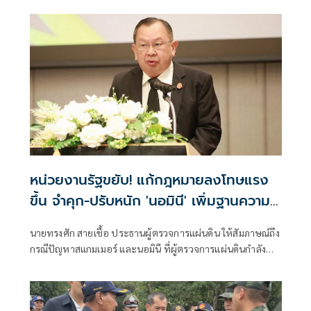
หน่วยงานรัฐขยับ! แก้กฎหมายลงโทษแรง
ขึ้น จำคุก-ปรับหนัก 'นอมินี' เพิ่มฐานความ
ผิดฟอกเงิน ยึดที่ดินด้วย
นายทรงศัก สายเชื้อ ประธานผู้ตรวจการแผ่นดิน ให้สัมภาษณ์ถึง
กรณีปัญหาสแกมเมอร์ และนอมินี ที่ผู้ตรวจการแผ่นดินกำลัง
ดำเนินการอยู่ ว่า สำหรับปัญหาที่เกี่ยวข้องกับประเทศเพื่อน
บ้านและต่างประเทศ อาทิ เรื่องสแกมเมอร์ ผู้ตรวจการแผ่นดิน
ได้ลงพื้นที่ตามรอยแนวชายแดนหลายแห่ง เ