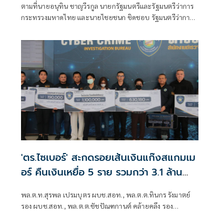
ตามที่นายอนุทิน ชาญวีรกูล นายกรัฐมนตรีและรัฐมนตรีว่าการ
กระทรวงมหาดไทย และนายไชยชนก ชิดชอบ รัฐมนตรีว่าการ
กระทรวงดิจิทัลเพื่อเศรษฐกิจและสังคม ได้มอบนโยบายเร่งรัด
ป้องกันและปราบปรามอาชญากรรมออนไลน์ กระทรวงดีอี
'ตร.ไซเบอร์' สะกดรอยเส้นเงินแก๊งสแกมเม
อร์ คืนเงินเหยื่อ 5 ราย รวมกว่า 3.1 ล้าน
บาท
พล.ต.ท.สุรพล เปรมบุตร ผบช.สอท., พล.ต.ต.ทินกร รังมาตย์
รอง ผบช.สอท., พล.ต.ต.ชัชปัณฑกานต์ คล้ายคลึง รอง
ผบช.สอท., พล.ต.ต.ศรายุทธ จุณณวัตต์ ผบก.ส