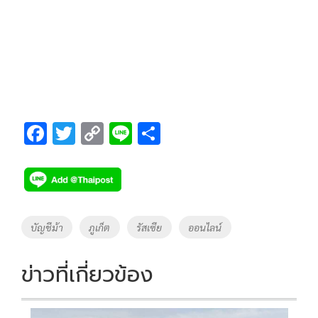
F
T
C
Li
S
ac
wi
o
n
h
e
tt
p
e
ar
b
er
y
e
o
Li
Tags
บัญชีม้า
ภูเก็ต
รัสเซีย
ออนไลน์
o
n
k
k
ข่าวที่เกี่ยวข้อง