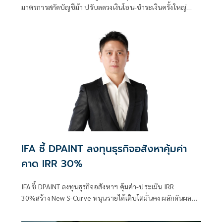
มาตรการสกัดบัญชีม้า ปรับลดวงเงินโอน-ชำระเงินครั้งใหญ่
เหลือสูงสุด 10,000 บาทต่อวัน เริ่มต้น ก.ย. 69 ปิดช่องมิจฉาชีพ
ลวงใช้บัญชีเยาวชนก่อความเสียหาย ผงะพบยอดแล้ว 185 ล้าน
บาท
IFA ชี้ DPAINT ลงทุนธุรกิจอสังหาคุ้มค่า
คาด IRR 30%
IFA ชี้ DPAINT ลงทุนธุรกิจอสังหาฯ คุ้มค่า-ประเมิน IRR
30%สร้าง New S-Curve หนุนรายได้เติบโตมั่นคง ผลักดันผล
งานเทิร์นอะราวด์