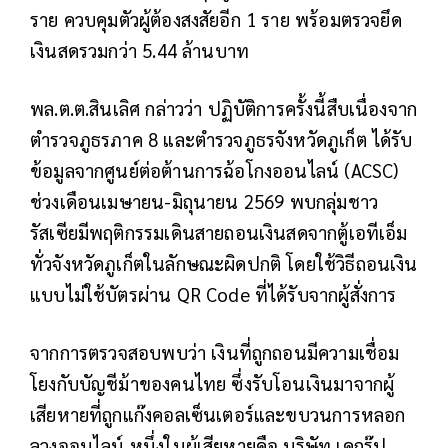
ราย ควบคุมตัวผู้ต้องสงสัยอีก 1 ราย พร้อมตรวจยึด
เงินสดรวมกว่า 5.44 ล้านบาท
พล.ต.ต.สินเลิศ กล่าวว่า ปฏิบัติการครั้งนี้สืบเนื่องจาก
ตำรวจภูธรภาค 8 และตำรวจภูธรจังหวัดภูเก็ต ได้รับ
ข้อมูลจากศูนย์ต่อต้านการฉ้อโกงออนไลน์ (ACSC)
ช่วงเดือนเมษายน-มิถุนายน 2569 พบกลุ่มชาว
รัสเซียมีพฤติกรรมเดินสายถอนเงินสดจากตู้เอทีเอ็ม
ทั่วจังหวัดภูเก็ตในลักษณะผิดปกติ โดยใช้วิธีถอนเงิน
แบบไม่ใช้บัตรผ่าน QR Code ที่ได้รับจากผู้สั่งการ
จากการตรวจสอบพบว่า เงินที่ถูกถอนมีความเชื่อม
โยงกับบัญชีม้าของคนไทย ซึ่งรับโอนเงินมาจากผู้
เสียหายที่ถูกแก๊งคอลเซ็นเตอร์และขบวนการหลอก
ลวงออนไลน์ หนึ่งในผู้เสียหายคือ บริษัท เคกรุ๊ป