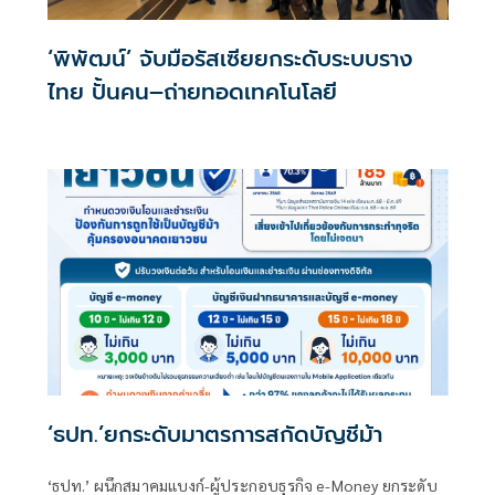
‘พิพัฒน์’ จับมือรัสเซียยกระดับระบบราง
ไทย ปั้นคน–ถ่ายทอดเทคโนโลยี
‘ธปท.’ยกระดับมาตรการสกัดบัญชีม้า
‘ธปท.’ ผนึกสมาคมแบงก์-ผู้ประกอบธุรกิจ e-Money ยกระดับ