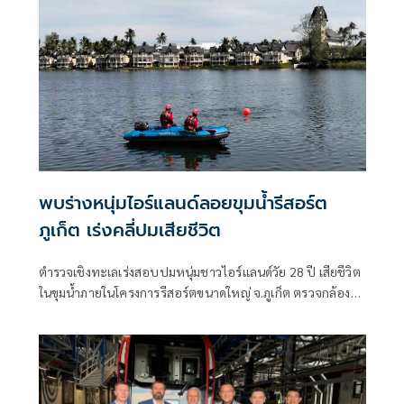
พบร่างหนุ่มไอร์แลนด์ลอยขุมน้ำรีสอร์ต
ภูเก็ต เร่งคลี่ปมเสียชีวิต
ตำรวจเชิงทะเลเร่งสอบปมหนุ่มชาวไอร์แลนด์วัย 28 ปี เสียชีวิต
ในขุมน้ำภายในโครงการรีสอร์ตขนาดใหญ่ จ.ภูเก็ต ตรวจกล้อง
วงจรปิด-สอบพยาน พร้อมส่งร่างชันสูตรหาสาเหตุที่แน่ชัด
ประสานสถานทูตแจ้งครอบครัวแล้ว