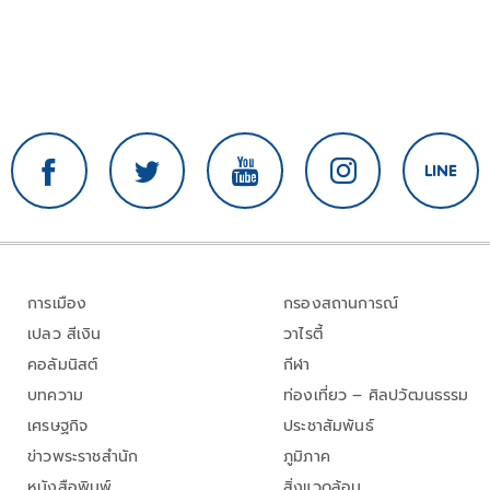
การเมือง
กรองสถานการณ์
เปลว สีเงิน
วาไรตี้
คอลัมนิสต์
กีฬา
บทความ
ท่องเที่ยว – ศิลปวัฒนธรรม
เศรษฐกิจ
ประชาสัมพันธ์
ข่าวพระราชสำนัก
ภูมิภาค
หนังสือพิมพ์
สิ่งแวดล้อม