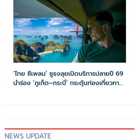
‘ไทย ซีเพลน’ ชูธงลุยเปิดบริการปลายปี 69
นำร่อง ‘ภูเก็ต–กระบี่’ กระตุ้นท่องเที่ยวทาง
น้ำ
NEWS UPDATE