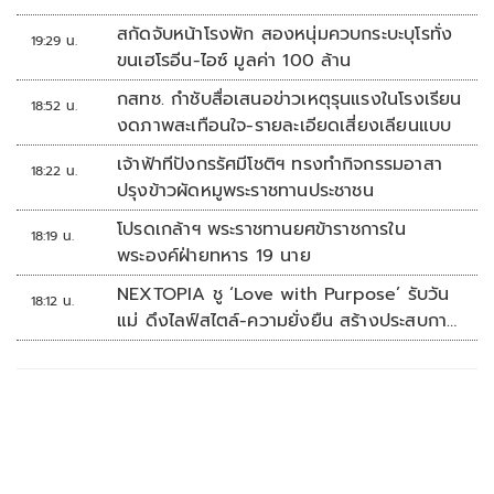
สกัดจับหน้าโรงพัก สองหนุ่มควบกระบะบุโรทั่ง
19:29 น.
ขนเฮโรอีน-ไอซ์ มูลค่า 100 ล้าน
กสทช. กำชับสื่อเสนอข่าวเหตุรุนแรงในโรงเรียน
18:52 น.
งดภาพสะเทือนใจ-รายละเอียดเสี่ยงเลียนแบบ
เจ้าฟ้าทีปังกรรัศมีโชติฯ ทรงทำกิจกรรมอาสา
18:22 น.
ปรุงข้าวผัดหมูพระราชทานประชาชน
โปรดเกล้าฯ พระราชทานยศข้าราชการใน
18:19 น.
พระองค์ฝ่ายทหาร 19 นาย
NEXTOPIA ชู ‘Love with Purpose’ รับวัน
18:12 น.
แม่ ดึงไลฟ์สไตล์-ความยั่งยืน สร้างประสบกา
รณ์ช้อปปิงมีความหมาย