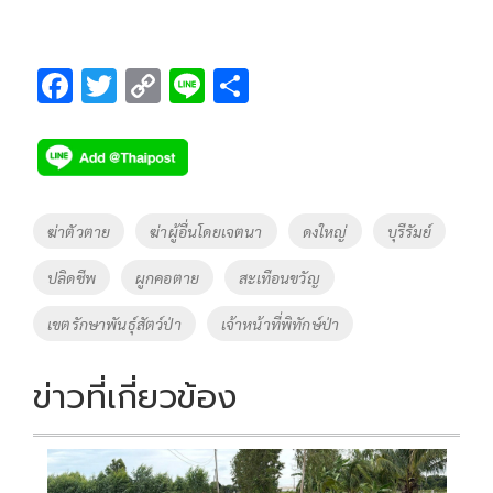
F
T
C
Li
S
ac
wi
o
n
h
e
tt
p
e
ar
b
er
y
e
o
Li
Tags
ฆ่าตัวตาย
ฆ่าผู้อื่นโดยเจตนา
ดงใหญ่
บุรีรัมย์
o
n
ปลิดชีพ
ผูกคอตาย
สะเทือนขวัญ
k
k
เขตรักษาพันธุ์สัตว์ป่า
เจ้าหน้าที่พิทักษ์ป่า
ข่าวที่เกี่ยวข้อง