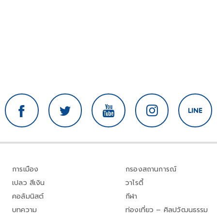
การเมือง
กรองสถานการณ์
เปลว สีเงิน
วาไรตี้
คอลัมนิสต์
กีฬา
บทความ
ท่องเที่ยว – ศิลปวัฒนธรรม