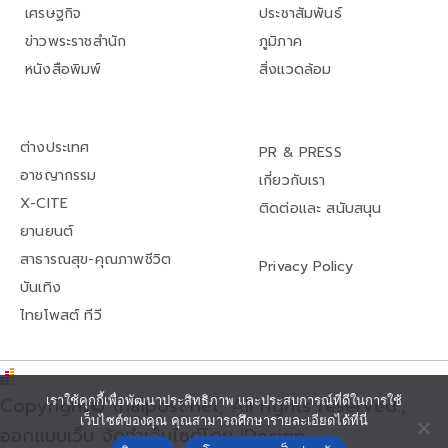
เศรษฐกิจ
ประชาสัมพันธ์
ข่าวพระราชสำนัก
ภูมิภาค
หนังสือพิมพ์
สิ่งแวดล้อม
ต่างประเทศ
PR & PRESS
อาชญากรรม
เกี่ยวกับเรา
X-CITE
ติดต่อและ สนับสนุน
ยานยนต์
สาธารณสุข-คุณภาพชีวิต
Privacy Policy
บันเทิง
ไทยโพสต์ ทีวี
Copyright© thaipost.net, All rights reserved.,
เราใช้คุกกี้เพื่อพัฒนาประสิทธิภาพ และประสบการณ์ที่ดีในการใช้
เว็บไซต์ของคุณ คุณสามารถศึกษารายละเอียดได้ที่นี่
ออกแบบเว็บ จัดทำเว็บไซต์โดย iDesign