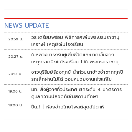
เกลี่ยเพื่อพิสูจน์ความจริง ลั่นหาก 'เนวิน ชิดชอบ' ยอมรับบุกรุก
ที่รถไฟจริงถึงจะยอม
NEWS UPDATE
วธ.เตรียมพร้อม พิธีการศพในพระบรมราชานุ
20:59 น.
เคราะห์ เหตุยิงในโรงเรียน
ในหลวง ทรงรับผู้เสียชีวิตและบาดเจ็บจาก
20:27 น.
เหตุกราดยิงในโรงเรียน ไว้ในพระบรมราชานุ
เคราะห์
ชาวบุรีรัมย์ร้องทุกข์ น้ำท่วมนาข้าวซ้ำซากทุกปี
20:13 น.
รถเล็กผ่านไม่ได้ วอนหน่วยงานเร่งแก้ไข
มท. สั่งผู้ว่าฯทั่วประเทศ ยกระดับ 4 มาตรการ
19:06 น.
ดูแลความปลอดภัยในสถานศึกษา
19:00 น.
ปืน..!! | ห้องข่าวไทยโพสต์สุดสัปดาห์