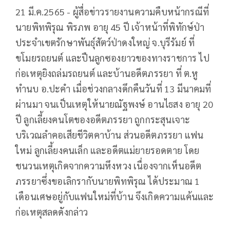
21 มี.ค.2565​ - ผู้สื่อข่าวรายงานความคืบหน้ากรณีที่
นายพิทพิรุณ พิรภพ อายุ 45 ปี เจ้าหน้าที่พิทักษ์ป่า
ประจำเขตรักษาพันธุ์สัตว์ป่าดงใหญ่​ จ.บุรีรัมย์ ที่
ขโมยรถยนต์ และปืนลูกซองยาวของทางราชการ ไป
ก่อเหตุยิงถล่มรถยนต์ และบ้านอดีตภรรยา ที่ ต.หู
ทำนบ อ.ปะคำ เมื่อช่วงกลางดึกคืนวันที่ 13 มีนาคมที่
ผ่านมา จนเป็นเหตุให้นายณัฐพงษ์ อานไธสง อายุ 20
ปี ลูกเลี้ยงคนโตของอดีตภรรยา ถูกกระสุนเจาะ
บริเวณลำคอเสียชีวิตคาบ้าน ส่วนอดีตภรรยา แฟน
ใหม่ ลูกเลี้ยงคนเล็ก และอดีตแม่ยายรอดตาย โดย
ชนวนเหตุเกิดจากความหึงหวง เนื่องจากเห็นอดีต
ภรรยาซึ่งขอเลิกรากับนายพิทพิรุณ ได้ประมาณ 1
เดือนเศษอยู่กับแฟนใหม่ที่บ้าน จึงเกิดความแค้นและ
ก่อเหตุสลดดังกล่าว