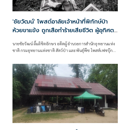
'ชัยวัฒน์' โพสต์อาลัยเจ้าหน้าที่พิทักษ์ป่า
ห้วยขาแข้ง ถูกเสือทำร้ายเสียชีวิต ผู้อุทิศตน
ปกป้องผืนป่ามรดกโลก
นายชัยวัฒน์ ลิ้มลิขิตอักษร อดีตผู้อำนวยการสำนักอุทยานแห่ง
ชาติ กรมอุทยานแห่งชาติ สัตว์ป่า และพันธุ์พืช โพสต์เฟซบุ๊กว่า
อาลัยแด่ผู้พิทักษ์ "ศักรินทร์ วิชาจารย์" ป่าใหญ่..ห้วยขาแข้งวันนี้
เงียบงันลงด้วยความโศกเศร้า เมื่อต้องสูญเสียบุคลากรผู้เสียสละ
อย่างไม่มีวันกลับ..