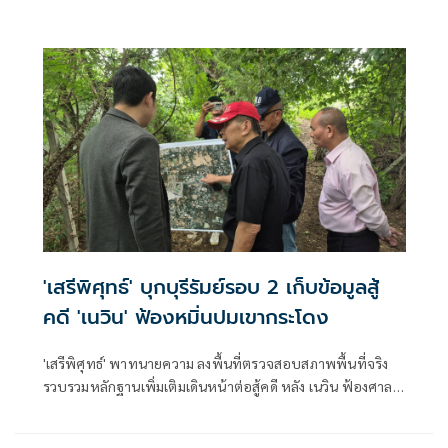
'เสรีพิศุทธ์' บุกบุรีรัมย์รอบ 2 เก็บข้อมูลสู้
คดี 'เนวิน' ฟ้องหมิ่นปมเขากระโดง
'เสรีพิศุทธ์' พาทนายความ ลงพื้นที่ตรวจสอบสภาพพื้นที่จริง
รวบรวมหลักฐานเพิ่มเติมเดินหน้าต่อสู้คดี หลัง เนวิน ฟ้องศาล
กล่าวหาหมิ่นประมาทและแจ้งความเท็จ ปมรุกที่รถไฟ พบร่อง
รอยการขุดเปิดทางน้ำที่เคยถมรุกล้ำลำรางสาธารณะ ยันไม่ไกล่