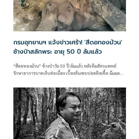
กรมอุทยานฯ แจ้งข่าวเศร้า! 'สีดอทองม้วน'
ช้างป่าสลักพระ อายุ 50 ปี ล้มแล้ว
“สีดอทองม้วน” ช้างป่าวัย 50 ปี ล้มแล้ว หลังทีมสัตวแพทย์
รักษาอาการบาดเจ็บต่อเนื่อง เบื้องต้นพบปอดติดเชื้อ มีแผลกด
ทับหลายแห่ง และร่างกายอ่อนเพลียจากการกินอาหารได้น้อย