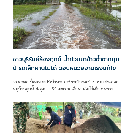
ชาวบุรีรัมย์ร้องทุกข์ น้ำท่วมนาข้าวซ้ำซากทุก
ปี รถเล็กผ่านไม่ได้ วอนหน่วยงานเร่งแก้ไข
ฝนตกต่อเนื่องส่งผลให้น้ำท่วมนาข้าวเป็นวงกว้าง ถนนเข้า-ออก
หมู่บ้านถูกน้ำขังสูงกว่า 50 เมตร รถเล็กผ่านไม่ได้เด็ก คนชรา ผู้
พิการเดือดร้อน ชาวบ้านเผยเป็นปัญหาซ้ำซากมาหลายปีวอน
หน่วยงานที่เกี่ยวข้องแก้ไข ขณะ อบต.เคยเสนอของบมาวาง
บล็อกคอนเวิร์สแก้ปัญหาระยะยาว แต่ถูกโยกไปที่อื่น เตรียม
หางบทำถนนให้สูงขึ้นบรรเทาความเดือดร้อน