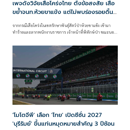
เพจดังวิจัยเสือโคร่งไทย ตั้งข้อสงสัย เสือ
ขย้ำจนท.ห้วยขาแข้ง แต่ไม่พบร่องรอยดิ้น
ต่อสู้
จากกรณีเสือโคร่งในเขตรักษาพันธุ์สัตว์ป่าห้วยขาแข้ง เข้ามา
ทำร้ายและลากพนักงานราชการ เจ้าหน้าที่พิทักษ์ป่า ขณะนอน
พักผ่อนตอนเช้ามืด ในบริเวณอาคารแห่งหนึ่งในที่ทำการเขต
รักษาพันธุ์สัตว์ป่าห้วยขาแข้งนั้น
'โมโตจีพี' เลือก 'ไทย' เปิดซีซั่น 2027
'บุรีรัมย์' ขึ้นแท่นหมุดหมายสำคัญ 3 ปีซ้อน