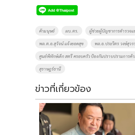
ac
wi
o
n
h
e
tt
p
e
ar
b
er
y
e
o
Li
Tags
ค้ามนุษย์
ผบ.ตร.
ผู้ช่วยผู้บัญชาการตำรวจแห
o
n
พล.ต.อ.สุวัจน์ แจ้งยอดสุข
พล.อ.ประวิตร วงษ์สุว
k
k
ศูนย์พิทักษ์เด็ก สตรี ครอบครัว ป้องกันปราบปรามการ
สุราษฎร์ธานี
ข่าวที่เกี่ยวข้อง