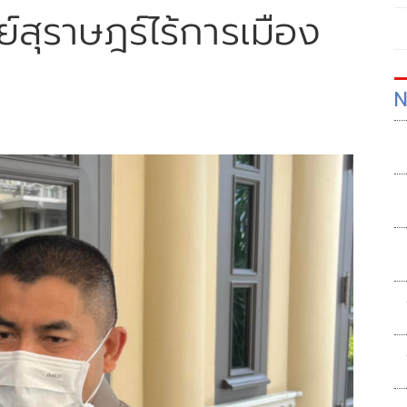
ษย์สุราษฎร์ไร้การเมือง
N