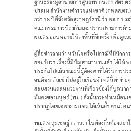
ฐานะรองผู้อำนวยการศูนย์พิทักษ์เด็ก สตรี
ประมง สำนักงานตำรวจแห่งชาติ (ศพดส.ตร.) ใ
กว่า 18 ปีที่จังหวัดสุราษฎร์ธานี ว่า พล.อ
คณะกรรมการป้องกันและปราบปรามการค้ามนุษย
ผบ.ตร.มอบหมายให้ลงพื้นที่อีกครั้ง เพื่อ
ผู้สื่อข่าวถามว่า หวั่นใจหรือไม่กรณีที่มีนัก
ยอมรับว่า เรื่องนี้มีปัญหามานานแล้ว ได้ใ
ประกันไปแล้ว ขณะนี้ผู้ต้องหาที่ได้รับการป
จนต้องกลับเข้าไปอยู่ในเรือนจำ คดีนี้ทำง่า
สอบสวนและหน่วยงานที่เกี่ยวข้องได้บูรณ
มั่นคงของมนุษย์ (พม.) ดังนั้นกระทำเหมือนเช่
ปรากฏโดยเฉพาะ ผบ.ตร.ได้เน้นย้ำ ส่วนไหนท
พล.ต.ท.สุรเชษฐ์ กล่าวว่า ในท้องถิ่นต้องแยก