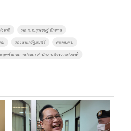
่งชาติ
พล.ต.ท.สุรเชษฐ์ หักพาล
รรณ
รองนายกรัฐมนตรี
ศพดส.ตร.
ค้ามนุษย์ และภาคประมง สำนักงานตำรวจแห่งชาติ