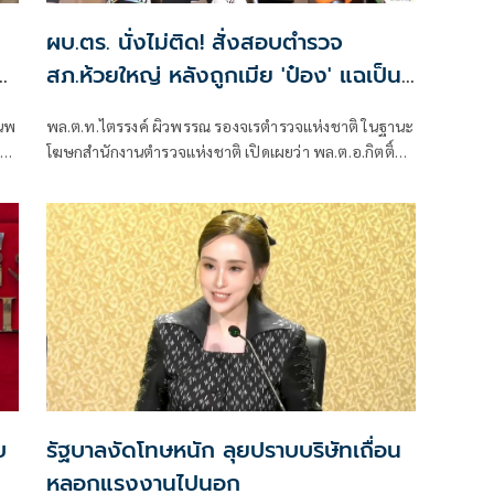
ผบ.ตร. นั่งไม่ติด! สั่งสอบตำรวจ
ต
สภ.ห้วยใหญ่ หลังถูกเมีย 'ป๋อง' แฉเป็น
เอเย่นต์ยาเสพติด
.นพ
พล.ต.ท.ไตรรงค์ ผิวพรรณ รองจเรตำรวจแห่งชาติ ในฐานะ
ัย
โฆษกสำนักงานตำรวจแห่งชาติ เปิดเผยว่า พล.ต.อ.กิตติ์รัฐ
พันธุ์เพ็ชร์ ผู้บัญชาการตำรวจแห่งชาติ (ผบ.ตร.) สั่งการให้
เร่งตรวจสอบข้อเท็จกรณีมีการกล่าวอ้างว่า นายฑนาฯ หรือ
ป๋อง
บ
รัฐบาลงัดโทษหนัก ลุยปราบบริษัทเถื่อน
หลอกแรงงานไปนอก