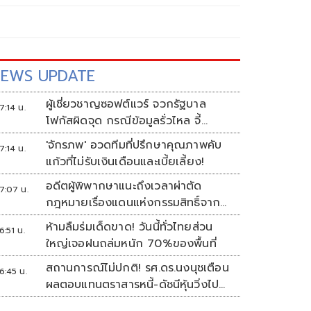
EWS UPDATE
ผู้เชี่ยวชาญซอฟต์แวร์ จวกรัฐบาล
7:14 น.
โฟกัสผิดจุด กรณีข้อมูลรั่วไหล จี้
เอาผิดผู้ควบคุม-เจ้าของระบบตาม
'จักรภพ' อวดทีมที่ปรึกษาคุณภาพคับ
7:14 น.
กฎหมาย PDPA
แก้วที่ไม่รับเงินเดือนและเบี้ยเลี้ยง!
อดีตผู้พิพากษาแนะถึงเวลาผ่าตัด
7:07 น.
กฎหมายเรื่องแดนแห่งกรรมสิทธิ์จาก
สวรรค์ถึงนรก!
ห้ามลืมร่มเด็ดขาด! วันนี้ทั่วไทยส่วน
6:51 น.
ใหญ่เจอฝนถล่มหนัก 70%ของพื้นที่
สถานการณ์ไม่ปกติ! รศ.ดร.นงนุชเตือน
6:45 น.
ผลตอบแทนตราสารหนี้-ดัชนีหุ้นวิ่งไป
ทิศเดียวกัน