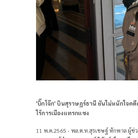
'บิ๊กโจ๊ก' บินสุราษฎร์ธานี ยันไม่หนักใจคดี
ไร้การเมืองแทรกแซง
11 พ.ค.2565 - พล.ต.ท.สุรเชษฐ์ หักพาล ผู้ช่