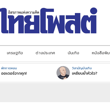
เศรษฐกิจ
ต่างประเทศ
บันเทิง
หนังสือพิม
ผักกาดหอม
วิสามัญบันเทิง
ออเดอร์จากคุก!
เหยียบย่ำหัวใจ?