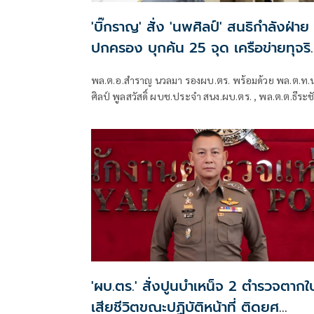
'บิ๊กราญ' สั่ง 'นพศิลป์' สนธิกำลังฝ่าย
ปกครอง บุกค้น 25 จุด เครือข่ายทุจริ
ออกบัตรปชช.
พล.ต.อ.สำราญ นวลมา รองผบ.ตร. พร้อมด้วย พล.ต.ท
ศิลป์ พูลสวัสดิ์ ผบช.ประจำ สนง.ผบ.ตร. , พล.ต.ต.ธีระช
ชำนาญหมอ รอง ผบช.
'ผบ.ตร.' สั่งปูนบำเหน็จ 2 ตำรวจตากใ
เสียชีวิตขณะปฏิบัติหน้าที่ ติดยศ