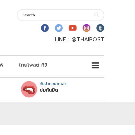
LINE : @THAIPOST
พ์
ไทยโพสต์ ทีวี
คันปากอยากเล่า
ข่มกันมิด