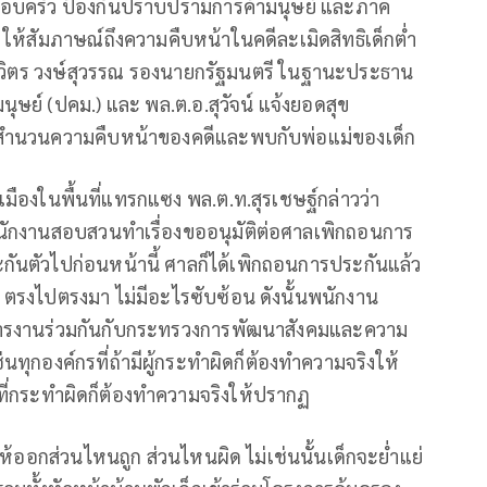
 ครอบครัว ป้องกันปราบปรามการค้ามนุษย์ และภาค
ห้สัมภาษณ์ถึงความคืบหน้าในคดีละเมิดสิทธิเด็กต่ำ
.ประวิตร วงษ์สุวรรณ รองนายกรัฐมนตรี ในฐานะประธาน
์ (ปคม.) และ พล.ต.อ.สุวัจน์ แจ้งยอดสุข
ดูแลสำนวนความคืบหน้าของคดีและพบกับพ่อแม่ของเด็ก
การเมืองในพื้นที่แทรกแซง พล.ต.ท.สุรเชษฐ์กล่าวว่า
ห้พนักงานสอบสวนทำเรื่องขออนุมัติต่อศาลเพิกถอนการ
ระกันตัวไปก่อนหน้านี้ ศาลก็ได้เพิกถอนการประกันแล้ว
ยๆ ตรงไปตรงมา ไม่มีอะไรซับซ้อน ดังนั้นพนักงาน
าการงานร่วมกันกับกระทรวงการพัฒนาสังคมและความ
นทุกองค์กรที่ถ้ามีผู้กระทำผิดก็ต้องทำความจริงให้
ี่กระทำผิดก็ต้องทำความจริงให้ปรากฏ
ให้ออกส่วนไหนถูก ส่วนไหนผิด ไม่เช่นนั้นเด็กจะย่ำแย่