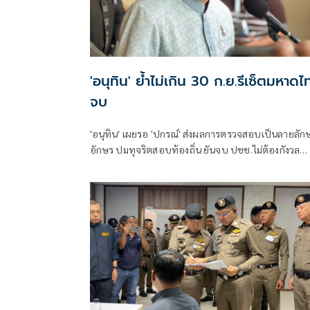
'อนุทิน' ย้ำไม่เกิน 30 ก.ย.รีเซ็ตมหาดไ
จบ
'อนุทิน' เผยรอ 'ปกรณ์' ส่งผลการตรวจสอบเป็นลายลัก
อักษร ปมทุจริตสอบท้องถิ่น ยันจบ ปชช.ไม่ต้องกังวล
ปกป้องใคร พอใจ ขรก.ยึดแนวทางปิดชื่อถือพฤติกรรม
บอกไม่มีใครวิ่งเต้นได้ ชี้รีเซ็ต มท.จบใน ก.ย.นี้