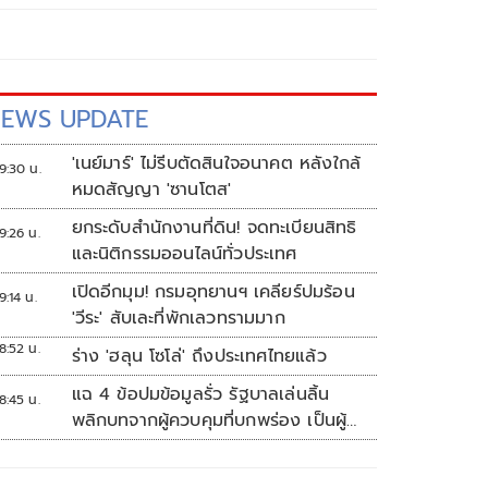
EWS UPDATE
'เนย์มาร์' ไม่รีบตัดสินใจอนาคต หลังใกล้
9:30 น.
หมดสัญญา 'ซานโตส'
ยกระดับสำนักงานที่ดิน! จดทะเบียนสิทธิ
9:26 น.
และนิติกรรมออนไลน์ทั่วประเทศ
เปิดอีกมุม! กรมอุทยานฯ เคลียร์ปมร้อน
9:14 น.
'วีระ' สับเละที่พักเลวทรามมาก
8:52 น.
ร่าง 'ฮลุน โซโล่' ถึงประเทศไทยแล้ว
แฉ 4 ข้อปมข้อมูลรั่ว รัฐบาลเล่นลิ้น
8:45 น.
พลิกบทจากผู้ควบคุมที่บกพร่อง เป็นผู้
เสียหายขู่ฟ้องคนเอาความจริงมาพูด