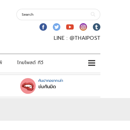
LINE : @THAIPOST
พ์
ไทยโพสต์ ทีวี
คันปากอยากเล่า
ข่มกันมิด