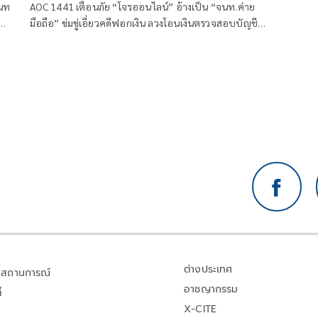
ินท
AOC 1441 เตือนภัย “โจรออนไลน์” อ้างเป็น “จนท.ค่าย
์
มือถือ” ข่มขู่เอี่ยวคดีฟอกเงิน ลวงโอนเงินตรวจสอบบัญชี
ต่อ
พบเสียหายกว่า 12 ล้านบาท
ต่างประเทศ
สถานการณ์
อาชญากรรม
้
X-CITE