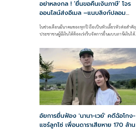
อย่าหลงกล ! ‘ยื่นขอคืนเงินภาษี’ โจร
ออนไลน์ส่งอีเมล –แนบลิงก์ปลอม
หลอกดูดข้อมูล-เงินในบัญชี
ในช่วงเดือนมีนาคมของทุกปี ถือเป็นหัวเลี้ยวหัวต่อสำคัญ
ประชาชนผู้มีเงินได้ต้องเร่งรีบจัดการยื่นแบบภาษีเงินได้
บุคคลธรรมดา (ภ.ง.ด.90/91) ให้ทันกำหนดเส้นตาย แต่
ห้วงเวลาเดียวกันนี้
อัยการยื่นฟ้อง 'นานา-เวย์' คดีฉ้อโกง-
แชร์ลูกโซ่ เพื่อนดาราเสียหาย 170 ล้าน