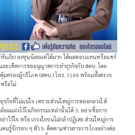
ู้ทันภัย! ลงทุนน้อยแต่ได้มาก ได้ผลตอบแทนหรือแชร์
น และเช็คการขออนุญาตการทำธุรกิจกับ สคบ. โดย
มครองผู้บริโภค (สคบ.) โทร. 1166 พร้อมทั้งตรวจ
ตหรือไม่
ุ่มธุรกิจที่ไม่แน่ใจ เพราะส่วนใหญ่การหลอกลวงให้
ล้อมแฝงไว้ในกิจกรรมเหล่านั้นได้ 3. อย่าเชื่อการ
ย่าไว้ใจ หรือ เกรงใจจนไม่กล้าปฏิเสธ ส่วนใหญ่การ
ป็นคนรู้จักรอบ ๆ ตัว 5. ติดตามข่าวสารการโกงอย่างต่อ