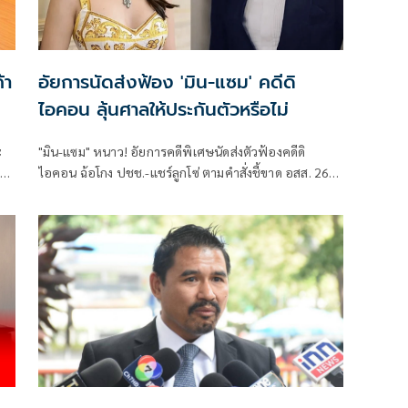
้า
อัยการนัดส่งฟ้อง 'มิน-แซม' คดีดิ
ไอคอน ลุ้นศาลให้ประกันตัวหรือไม่
ะ
"มิน-แซม" หนาว! อัยการคดีพิเศษนัดส่งตัวฟ้องคดีดิ
การ
ไอคอน ฉ้อโกง ปชช.-แชร์ลูกโซ่ ตามคำสั่งชี้ขาด อสส. 26
ง
มี.ค.นี้ ลุ้นศาลอาญาให้ประกันตัวหรือไม่