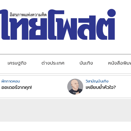
เศรษฐกิจ
ต่างประเทศ
บันเทิง
หนังสือพิม
ผักกาดหอม
วิสามัญบันเทิง
ออเดอร์จากคุก!
เหยียบย่ำหัวใจ?