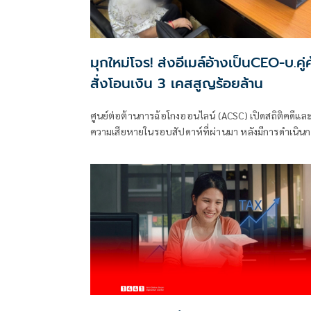
มุกใหม่โจร! ส่งอีเมล์อ้างเป็นCEO-บ.คู่ค
สั่งโอนเงิน 3 เคสสูญร้อยล้าน
ศูนย์ต่อต้านการฉ้อโกงออนไลน์ (ACSC) เปิดสถิติคดีแล
ความเสียหายในรอบสัปดาห์ที่ผ่านมา หลังมีการดำเนิน
สืบสวนจับกุมพร้อมช่วยเหลือเหยื่อจากการถูกหลอกลว
ตั้งแต่วันที่ 17 - 23 พ.ค. 69