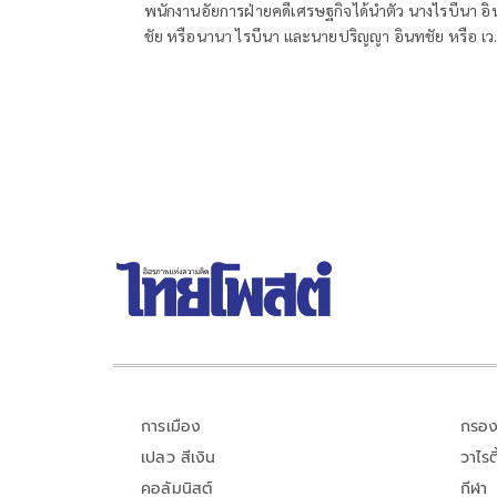
พนักงานอัยการฝ่ายคดีเศรษฐกิจได้นำตัว นางไรบีนา อ
ชัย หรือนานา ไรบีนา และนายปริญญา อินทชัย หรือ เวย
ไทเทเนี่ยม แร็ปเปอร์ชื่อดังกับพวกรวม4 รายมายื่นฟ้อง
ศาลอาญาในคดีฉ้อโกง-เเชร์ลูกโซ่
การเมือง
กรอง
เปลว สีเงิน
วาไรตี
คอลัมนิสต์
กีฬา