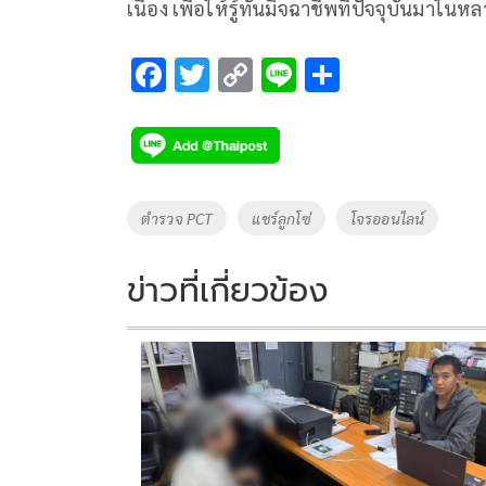
เนื่อง เพื่อให้รู้ทันมิจฉาชีพที่ปัจจุบันมา
F
T
C
Li
S
ac
wi
o
n
h
e
tt
p
e
ar
b
er
y
e
o
Li
Tags
ตำรวจ PCT
แชร์ลูกโซ่
โจรออนไลน์
o
n
k
k
ข่าวที่เกี่ยวข้อง