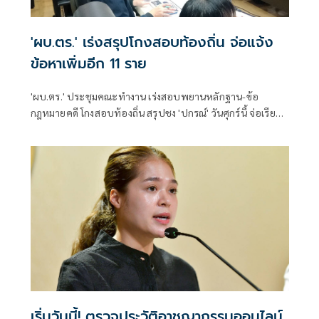
'ผบ.ตร.' เร่งสรุปโกงสอบท้องถิ่น จ่อแจ้ง
ข้อหาเพิ่มอีก 11 ราย
'ผบ.ตร.' ประชุมคณะทำงาน เร่งสอบพยานหลักฐาน-ข้อ
กฎหมายคดี โกงสอบท้องถิ่น สรุปชง 'ปกรณ์' วันศุกร์นี้ จ่อเรียกผู้
เกี่ยวข้องอีก 11 คน เข้ารับทราบข้อกล่าวหา
เริ่มวันนี้! ตรวจประวัติอาชญากรรมออนไลน์