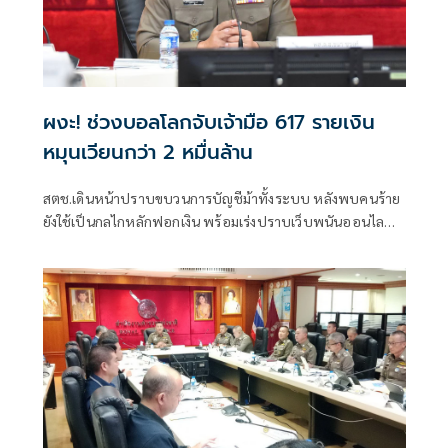
ผงะ! ช่วงบอลโลกจับเจ้ามือ 617 รายเงิน
หมุนเวียนกว่า 2 หมื่นล้าน
สตช.เดินหน้าปราบขบวนการบัญชีม้าทั้งระบบ หลังพบคนร้าย
ยังใช้เป็นกลไกหลักฟอกเงิน พร้อมเร่งปราบเว็บพนันออนไลน์
ห้วงฟุตบอลโลก จับกุมไปกว่า 4,500 เว็บ เจ้ามือ 617 คน เงิน
หมุนเวียนกว่า 2 หมื่นล้าน