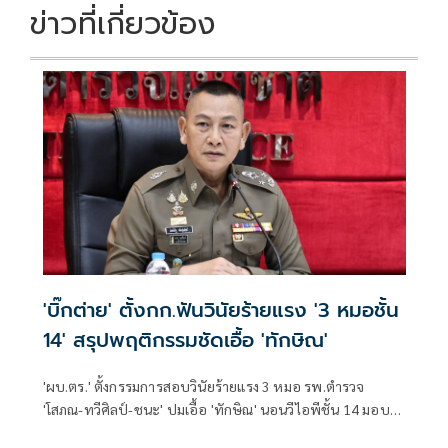
ข่าวที่เกี่ยวข้อง
'บิ๊กต่าย' ตั้งกก.ฟันวินัยร้ายแรง '3 หมอชั้น
14' สรุปพฤติกรรมชัดเอื้อ 'ทักษิณ'
'ผบ.ตร.' ตั้งกรรมการสอบวินัยร้ายแรง 3 หมอ รพ.ตำรวจ
'โสภณ-ทวีศิลป์-ชนะ' ปมเอื้อ 'ทักษิณ' นอนวีไอพีชั้น 14 มอบ
หมาย 'พล.ต.อ.อิทธิพล' นั่งประธาน เร่งสรุปโดยเร็ว