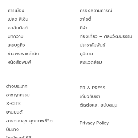
การเมือง
กรองสถานการณ์
เปลว สีเงิน
วาไรตี้
คอลัมนิสต์
กีฬา
บทความ
ท่องเที่ยว – ศิลปวัฒนธรรม
เศรษฐกิจ
ประชาสัมพันธ์
ข่าวพระราชสำนัก
ภูมิภาค
หนังสือพิมพ์
สิ่งแวดล้อม
ต่างประเทศ
PR & PRESS
อาชญากรรม
เกี่ยวกับเรา
X-CITE
ติดต่อและ สนับสนุน
ยานยนต์
สาธารณสุข-คุณภาพชีวิต
Privacy Policy
บันเทิง