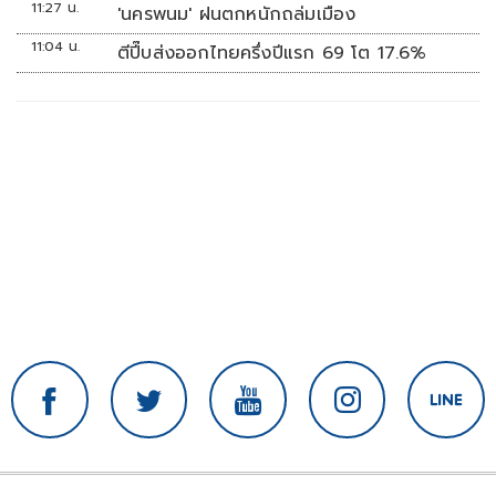
11:27 น.
'นครพนม' ฝนตกหนักถล่มเมือง
11:04 น.
ตีปี๊บส่งออกไทยครึ่งปีแรก 69 โต 17.6%