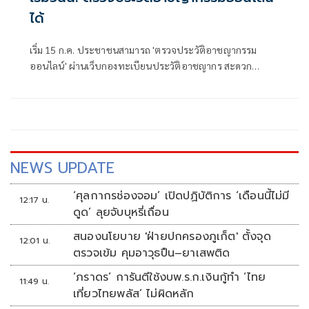
ได้
เริ่ม 15 ก.ค. ประชาชนสามารถ 'ตรวจประวัติอาชญากรรม
ออนไลน์' ผ่านเว็บกองทะเบียนประวัติอาชญากร สะดวก
รวดเร็ว ปลอดภัย รับผลทางอีเมลได้ทันที หนุนนโยบายรัฐบาล
ดิจิทัล
NEWS UPDATE
‘ศุลกากรช่องจอม’ เปิดปฏิบัติการ ‘เดือนนี้ไม่มี
12:17 น.
ดูด’ ลุยจับบุหรี่เถื่อน
สนองนโยบาย 'ฝ่ายปกครองภูเก็ต' ตั้งจุด
12:01 น.
ตรวจเข้ม คุมอาวุธปืน–ยาเสพติด
‘ภราดร’ การันตีใช้งบพ.ร.ก.เงินกู้ทำ ‘ไทย
11:49 น.
เที่ยวไทยพลัส’ ไม่ผิดหลัก