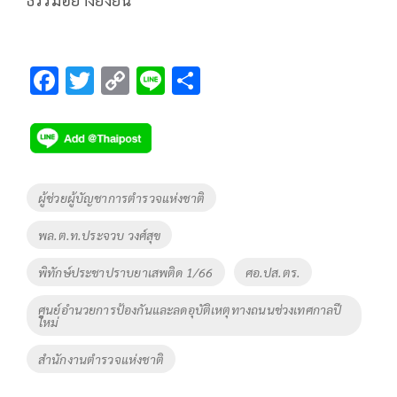
F
T
C
Li
S
ac
wi
o
n
h
e
tt
p
e
ar
b
er
y
e
o
Li
Tags
ผู้ช่วยผู้บัญชาการตำรวจแห่งชาติ
o
n
พล.ต.ท.ประจวบ วงศ์สุข
k
k
พิทักษ์ประชาปราบยาเสพติด 1/66
ศอ.ปส.ตร.
ศูนย์อำนวยการป้องกันและลดอุบัติเหตุทางถนนช่วงเทศกาลปี
ใหม่
สำนักงานตำรวจแห่งชาติ