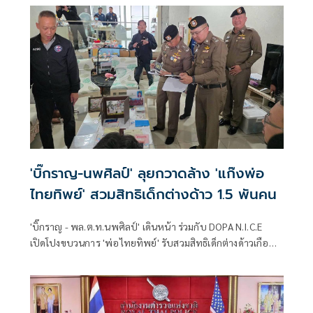
'บิ๊กราญ-นพศิลป์' ลุยกวาดล้าง 'แก๊งพ่อ
ไทยทิพย์' สวมสิทธิเด็กต่างด้าว 1.5 พันคน
'บิ๊กราญ - พล.ต.ท.นพศิลป์' เดินหน้า ร่วมกับ DOPA N.I.C.E
เปิดโปงขบวนการ 'พ่อไทยทิพย์' รับสวมสิทธิเด็กต่างด้าวเกือบ
1,500 ราย บุกค้นโรงพยาบาลเอกชน รวบ 4 ผู้ต้องหา