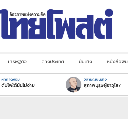
เศรษฐกิจ
ต่างประเทศ
บันเทิง
หนังสือพิม
ผักกาดหอม
วิสามัญบันเทิง
ดับไฟใต้มันไม่ง่าย
สุภาพบุรุษผู้อาวุโส?