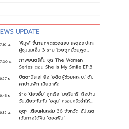
EWS UPDATE
'พีมูฟ' จี้นายกฯตรวจสอบ เหตุอส.ปะทะ
7:10 น.
ผู้ชุมนุมเจ็บ 3 ราย โวยถูกยั่วยุพูด
เหยียดหยาม
ภาพยนตร์สั้น ชุด The Woman
7:00 น.
Series ตอน She is My Smile EP.3
ปัตตานีระอุ! ยิง 'อดีตผู้ช่วยผญบ.' ดับ
6:57 น.
คาบ้านพัก เมียสาหัส
ร่าง 'น้องอั้ม' ลูกเรือ 'มยุรีนารี' ถึงบ้าน
6:43 น.
วันเดียวกันกับ 'ฮลุน' ครอบครัวร่ำไห้
เผยฝันอยากเป็นทหารเรือ
อุตุฯ เตือนฝนถล่ม 36 จังหวัด อัปเดต
6:35 น.
เส้นทางไต้ฝุ่น 'ดอลฟิน'