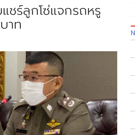
ยแชร์ลูกโซ่แจกรถหรู
นบาท
N