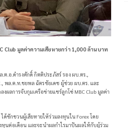
C Club มูลค่าความเสียหายกว่า 1,000 ล้านบาท
.ต.อ.ดำรงศักดิ์ กิตติประภัสร์ รอง ผบ.ตร.,
., พล.ต.ท.ชยพล ฉัตรชัยเดช ผู้ช่วย ผบ.ตร. และ
ลงผลการจับกุมเครือข่ายแชร์ลูกโซ่ MBC Club มูลค่า
b ได้ชักชวนผู้เสียหายให้ร่วมลงทุนใน Forex โดย
ลงทุนต่อเดือน และจะนำผลกำไรมาปันผลให้กับผู้ร่วม