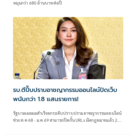
หมุนกว่า 680 ล้านบาทต่อปี
รบ.ตีปี๊บปราบอาชญากรรมออนไลน์ปิดเว็บ
พนันกว่า 1.8 แสนรายการ!
รัฐบาลเผยผลสำเร็จยกระดับปราบปรามอาชญากรรมออนไลน์
ช่วง ต.ค 68 - ม.ค.69 สามารถปิดกั้น URLs ผิดกฎหมายแล้ว 2.2
แสนรายการ ปิดเว็บพนันออนไลน์กว่า 1.8 แสนรายการ