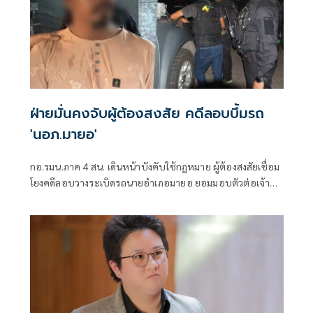
ฝ่ายมั่นคงจับผู้ต้องสงสัย คดีลอบบึ้มรถ
'นอภ.มายอ'
กอ.รมน.ภาค 4 สน. เดินหน้าบังคับใช้กฎหมาย ผู้ต้องสงสัยเชื่อม
โยงคดีลอบวางระเบิดรถนายอำเภอมายอ ยอมมอบตัวต่อเจ้า
หน้าที่โดยสงบ