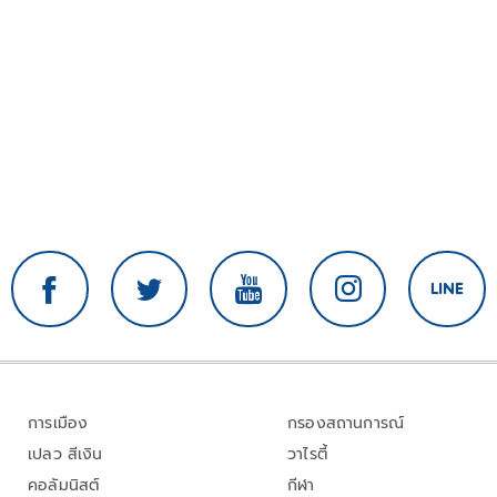
การเมือง
กรองสถานการณ์
เปลว สีเงิน
วาไรตี้
คอลัมนิสต์
กีฬา