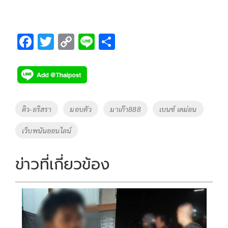
F
T
C
Li
S
ac
wi
o
n
h
e
tt
p
e
ar
b
er
y
e
o
Li
Tags
ดิว-อริสรา
มอบตัว
มาเก๊า888
เบนซ์ เดม่อน
o
n
เว็บพนันออนไลน์
k
k
ข่าวที่เกี่ยวข้อง