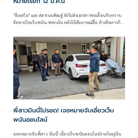
หมายเรียก 12 มี.ค.นี้
"ดีเอสไอ" เผย สส.ชนนพัฒฐ์ ยังไม่ส่งเอกสารขอเลื่อนรับทราบ
ข้อหาเปิดเว็บพนัน-ฟอกเงิน หลังให้สัมภาษณ์สื่อ อ้างติดภารกิจ
ประชุมรัฐสภา-จ่อทำเอกสารเเจ้งดีเอสไอ ขณะที่ “หมายเรียก
ครั้งที่ 1” กำหนดเดิม พฤหัสบดี 12 มี.ค. เวลา 10 โมง
พี่สาวมินนี่ไม่รอด! เจอหมายจับเอี่ยวเว็บ
พนันออนไลน์
ออกหมายจับพี่สาว 'มินนี่' เอี่ยวเว็บพนันออนไลน์รายใหญ่เงิน