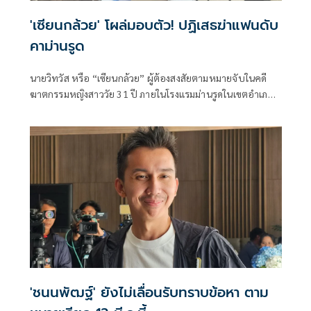
'เซียนกล้วย' โผล่มอบตัว! ปฏิเสธฆ่าแฟนดับ
คาม่านรูด
นายวิทวัส หรือ “เซียนกล้วย” ผู้ต้องสงสัยตามหมายจับในคดี
ฆาตกรรมหญิงสาววัย 31 ปี ภายในโรงแรมม่านรูดในเขตอำเภอ
เมืองนครศรีธรรมราช ได้เข้ามอบตัว
'ชนนพัฒฐ์' ยังไม่เลื่อนรับทราบข้อหา ตาม