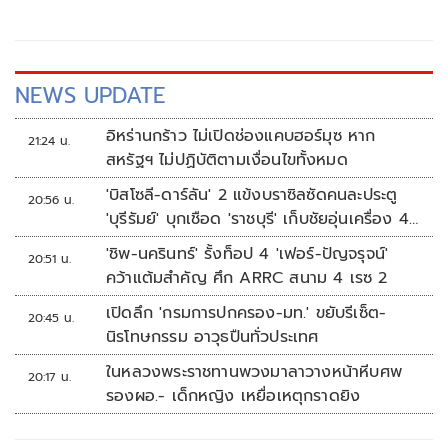
NEWS UPDATE
อิหร่านกร้าว ไม่เปิดช่องแคบฮอร์มุซ หาก
21:24 น.
สหรัฐฯ ไม่ปฏิบัติตามเงื่อนไขทั้งหมด
'บิสโซลี-ดาร์ลัน' 2 แข้งบราซิลซัดคนละประตู
20:56 น.
'บุรีรัมย์' บุกเชือด 'ราชบุรี' เก็บชัยอุ่นเครื่อง 4
นัดรวด
'ชิพ-นครินทร์' รั้งท็อป 4 'เฟอร์-ปัญจรุจน์'
20:51 น.
คว้าแต้มสำคัญ ศึก ARRC สนาม 4 เรซ 2
เปิดลึก 'กรมการปกครอง-มท.' ขยับรีเซ็ต-
20:45 น.
นิรโทษกรรม อาวุธปืนทั่วประเทศ
ในหลวงพระราชทานพวงมาลาวางหน้าหีบศพ
20:17 น.
รองผอ.- เด็กหญิง เหยื่อเหตุกราดยิง