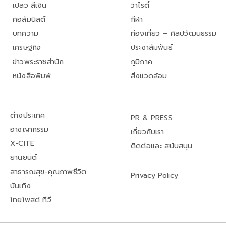
เปลว สีเงิน
วาไรตี้
คอลัมนิสต์
กีฬา
บทความ
ท่องเที่ยว – ศิลปวัฒนธรรม
เศรษฐกิจ
ประชาสัมพันธ์
ข่าวพระราชสำนัก
ภูมิภาค
หนังสือพิมพ์
สิ่งแวดล้อม
ต่างประเทศ
PR & PRESS
อาชญากรรม
เกี่ยวกับเรา
X-CITE
ติดต่อและ สนับสนุน
ยานยนต์
สาธารณสุข-คุณภาพชีวิต
Privacy Policy
บันเทิง
ไทยโพสต์ ทีวี