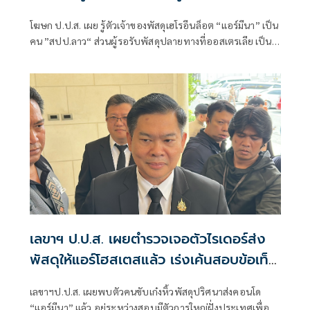
กว่า 10 ปี
โฆษก ป.ป.ส. เผย รู้ตัวเจ้าของพัสดุเฮโรอีนล็อต “แอร์มีนา” เป็น
คน ”สปป.ลาว“ ส่วนผู้รอรับพัสดุปลายทางที่ออสเตรเลีย เป็น
คนไทยชื่อ ”นางเดียร์“ พบข้อมูลอยู่ออสเตรเลียมานานกว่า 10
ปี มีอาชีพทำเป็นหลักแหล่ง แต่ยังไม่ชัดเจนว่าได้เป็นพลเมือง
ออสเตรเลียหรือไม่ หลังขยายผลพบพัสดุปลายทางยาเสพติดส่ง
ออสเตรเลียบ่อยครั้ง
เลขาฯ ป.ป.ส. เผยตำรวจเจอตัวไรเดอร์ส่ง
พัสดุให้แอร์โฮสเตสแล้ว เร่งเค้นสอบข้อเท็จ
จริง
เลขาฯป.ป.ส. เผยพบตัวคนขับเก๋งหิ้วพัสดุปริศนาส่งคอนโด
“แอร์มีนา” แล้ว อยู่ระหว่างสอบมีตัวการใหญ่ฝั่งประเทศเพื่อน