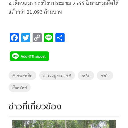
4 เดือนแรก ของปีงบประมาณ 2566 นี้ สามารถยึดได้
แล้วกว่า 21,093 ล้านบาท
F
T
C
Li
S
ac
wi
o
n
h
e
tt
p
e
ar
b
er
y
e
o
Li
Tags
ค้ายาเสพติด
ตำรวจภูธรภาค 9
ปปส.
ยาบ้า
o
n
ยึดทรัพย์
k
k
ข่าวที่เกี่ยวข้อง