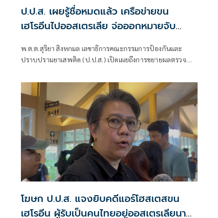
ป.ป.ส. เผยรู้ชื่อหมดแล้ว เครือข่ายขน
เฮโรอีนไปออสเตรเลีย จ่อออกหมายจับ
ตัวการ 2 ราย
พ.ต.ต.สุริยา สิงหกมล เลขาธิการคณะกรรมการป้องกันและ
ปราบปรามยาเสพติด (ป.ป.ส.) เปิดเผยถึงการขยายผลตรวจ
สอบเครือข่ายลักลอบขนเฮโรอีนข้ามชาติ ซึ่งอาจเชื่อมโยงกับ
กรณีของ น.ส.มีนา พนักงานต้อนรับบนเครื่องบิน บริษัท
การบินไทย จำกัด ที่ถูกทางการออสเตรเลียจับกุมตัวเมื่อวันที่
25 มิ.ย.69 ว่า ขณะนี้เจ้าหน้าที่สามารถพิสูจน์ทราบตัวบุคคลใน
ขบวนการได้ตั้งแต่ต้นทางฝั่งประเทศเพื่อนบ้าน
โฆษก ป.ป.ส. แจงยิบคดีแอร์โฮสเตสขน
เฮโรอีน ผู้รับเป็นคนไทยอยู่ออสเตรเลียนาน