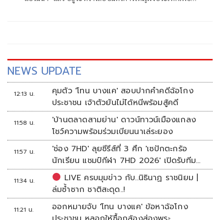
บ้าน 2 ราย รับผิดชอบส่งยาไปออสเตรเลีย-ไต้หวัน ไทยแค่ทาง
ผ่าน
NEWS UPDATE
คุมตัว 'โทน บางแค' สอบปากคำคดีฉ้อโกง
12:13 น.
ประชาชน เจ้าตัวยันไม่ได้หนีพร้อมสู้คดี
'บ้านตลาดสามย่าน' ดาวน์ทาวน์เมืองแกลง
11:58 น.
โชว์ความพร้อมร่วมเบียนนาเล่ระยอง
'ช่อง 7HD' ลุยซีรีส์ที่ 3 ศึก 'เซปักตะกร้อ
11:57 น.
นักเรียน แชมป์กีฬา 7HD 2026' เปิดรับทีม
หญิงครั้งแรก
LIVE ครบมุมข่าว กับ..นิธินาฏ ราชนิยม |
11:34 น.
ล่มซ้ำซาก ชาติสะดุด..!
ออกหมายจับ 'โทน บางแค' ข้อหาฉ้อโกง
11:21 น.
ประชาชน หลอกให้ซื้อกล้องส่องพระ