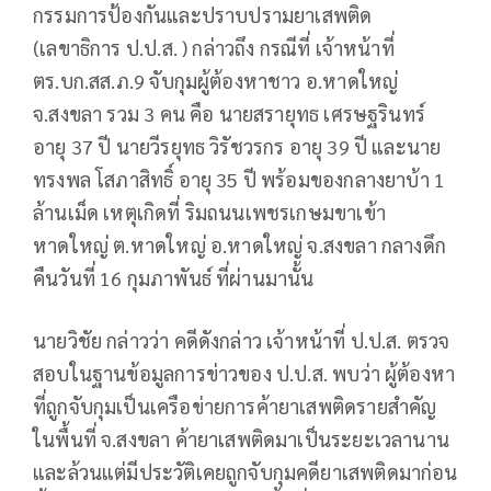
กรรมการป้องกันและปราบปรามยาเสพติด
(เลขาธิการ ป.ป.ส. ) กล่าวถึง กรณีที่ เจ้าหน้าที่
ตร.บก.สส.ภ.9 จับกุมผู้ต้องหาชาว อ.หาดใหญ่
จ.สงขลา รวม 3 คน คือ นายสรายุทธ เศรษฐรินทร์
อายุ 37 ปี นายวีรยุทธ วิรัชวรกร อายุ 39 ปี และนาย
ทรงพล โสภาสิทธิ์ อายุ 35 ปี พร้อมของกลางยาบ้า 1
ล้านเม็ด เหตุเกิดที่ ริมถนนเพชรเกษมขาเข้า
หาดใหญ่ ต.หาดใหญ่ อ.หาดใหญ่ จ.สงขลา กลางดึก
คืนวันที่ 16 กุมภาพันธ์ ที่ผ่านมานั้น
นายวิชัย​ กล่าวว่า คดีดังกล่าว เจ้าหน้าที่ ป.ป.ส. ตรวจ
สอบในฐานข้อมูลการข่าวของ ป.ป.ส. พบว่า ผู้ต้องหา
ที่ถูกจับกุมเป็นเครือข่ายการค้ายาเสพติดรายสำคัญ
ในพื้นที่ จ.สงขลา ค้ายาเสพติดมาเป็นระยะเวลานาน
และล้วนแต่มีประวัติเคยถูกจับกุมคดียาเสพติดมาก่อน