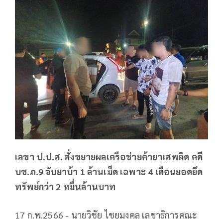
เลขา ป.ป.ส. สั่งขยายผลเครือช่ายค้ายาเสพติด คดี
บช.ภ.9 จับยาบ้า 1 ล้านเม็ด​ เฉพาะ 4 เดือนยอดยึด
ทรัพย์กว่า 2 หมื่นล้านบาท
17 ก.พ.2566 - นายวิชัย ไชยมงคล เลขาธิการคณะ