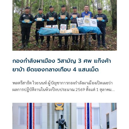
กองกำลังผาเมือง วิสามัญ 3 ศพ แก๊งค้า
ยาบ้า ยึดของกลางเกือบ 4 แสนเม็ด
พลตรีสาธิต ไวยนนท์ ผู้บัญชาการกองกำลังผาเมืองเปิดเผยว่า
ผลการปฏิบัติงานในห้วงปีงบประมาณ 2569 ตั้งแต่ 1 ตุลาคม
2568 ถึงปัจจุบัน หน่วยสามารถสกัดกั้นยาเสพติดได้ 446 ครั้ง
สูงกว่าช่วงเดียวกันของปีก่อน จับกุมผู้ต้องหาได้ 428 คน