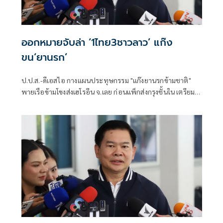
ออกหมายจับล่า ‘1ไทย3ชาวลาว’ แก๊ง
ขน‘ยานรก’
ป.ป.ส.-ดีเอสไอ กางแผนประทุษกรรม "แก๊งยานรกข้ามชาติ"
พายเรือข้ามโขงส่งเฮโรอีน จ.เลย ก่อนแพ็กส่งกรุงชั้นใน เตรียมส่ง
ออกออสเตรเลีย-ไต้หวัน ศาลสั่งออก 4 หมายจับ ล่าสุดรวบ
"ชายไทยกิ๊กเมียลาว" ร่วมทีมขน ส่วนอีก 3 ชายลาวหนีกบดาน
ฝั่งเพื่อนบ้าน "เลขาฯ สุริยา" ลั่นบี้ "Mastermind" ตัวการใหญ่
พร้อมเตือนพวก "รับหิ้วของ" ปัดไม่รู้ก็ไม่รอด