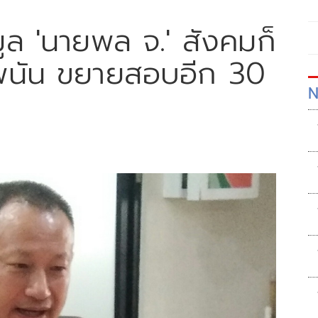
มูล 'นายพล จ.' สังคมก็
็บพนัน ขยายสอบอีก 30
N