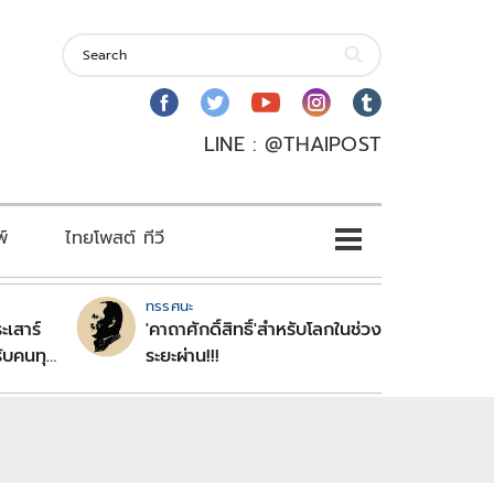
LINE : @THAIPOST
พ์
ไทยโพสต์ ทีวี
ทรรศนะ
ะเสาร์
'คาถาศักดิ์สิทธิ์'สำหรับโลกในช่วง
ับคนทุก
ระยะผ่าน!!!