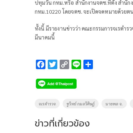
ปทุมวัน กทม.หรือ สำนักงานจตช.ที่ตั้ง สำ
กทม.10220 โดยจตช. จะเปิดจดหมายด้วยตนเอ
ทั้งนี้ มีรายงานข่าวว่า คณะกรรมการจเรตำรวจ
มีนาคมนี้
F
T
C
Li
S
ac
wi
o
n
h
e
tt
p
e
ar
b
er
y
e
o
Li
Tags
จเรตำรวจ
ชูวิทย์ กมลวิศิษฎ์
นายพล จ.
o
n
k
k
ข่าวที่เกี่ยวข้อง