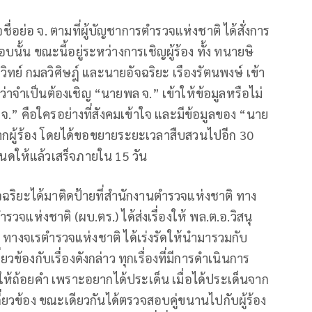
่อ จ. ตามที่ผู้บัญชาการตำรวจแห่งชาติ ได้สั่งการ
้น ขณะนี้อยู่ระหว่างการเชิญผู้ร้อง ทั้ง ทนายษิ
วิทย์ กมลวิศิษฎ์ และนายอัจฉริยะ เรืองรัตนพงษ์ เข้า
่าจำเป็นต้องเชิญ “นายพล จ.” เข้าให้ข้อมูลหรือไม่
” คือใครอย่างที่สังคมเข้าใจ และมีข้อมูลของ “นาย
ิมจากผู้ร้อง โดยได้ขอขยายระยะเวลาสืบสวนไปอีก 30
หนดให้แล้วเสร็จภายใน 15 วัน
อัจฉริยะได้มาติดป้ายที่สำนักงานตำรวจแห่งชาติ ทาง
ำรวจแห่งชาติ (ผบ.ตร.) ได้ส่งเรื่องให้ พล.ต.อ.วิสนุ
างจเรตำรวจแห่งชาติ ได้เร่งรัดให้นำมารวมกับ
ยวข้องกับเรื่องดังกล่าว ทุกเรื่องที่มีการดำเนินการ
าให้ถ้อยคำ เพราะอยากได้ประเด็น เมื่อได้ประเด็นจาก
ี่ยวข้อง ขณะเดียวกันได้ตรวจสอบคู่ขนานไปกับผู้ร้อง