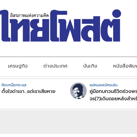
เศรษฐกิจ
ต่างประเทศ
บันเทิง
หนังสือพิม
คิดเหนือกระแส
แม่หมอสมัครเล่น
ตั้งใจด่าเขา...แต่เราเสียหาย
คู่มือทบทวนชีวิตช่วงพร
จร(7)เดินถอยหลังสำหร
ลัคนาราศีตอนที่2