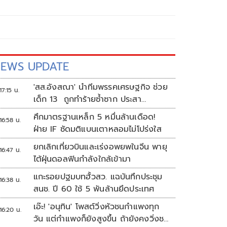
EWS UPDATE
'สส.อังสณา' นำทีมพรรคเศรษฐกิจ ช่วย
17:15 น.
เด็ก 13 ถูกทำร้ายซ้ำซาก ประสา
นพม.เข้าคุ้มครอง
ศึกมาตรฐานเหล็ก 5 หมื่นล้านเดือด!
16:58 น.
ฝ่าย IF ซัดมติแบนเตาหลอมไม่โปร่งใส
ยกเลิกเที่ยวบินและเร่งอพยพในจีน พายุ
16:47 น.
ไต้ฝุ่นดอลฟินกำลังใกล้เข้ามา
แกะรอยปฐมบทฮั้วสว. แฉบันทึกประชุม
16:38 น.
สนช. ปี 60 ใช้ 5 พันล้านยึดประเทศ
เอ๊ะ! 'อนุทิน' โพสต์วิ่งหัวชนกำแพงทุก
16:20 น.
วัน แต่กำแพงก็ยังสูงขึ้น ถ้ายังคงวิ่งชน