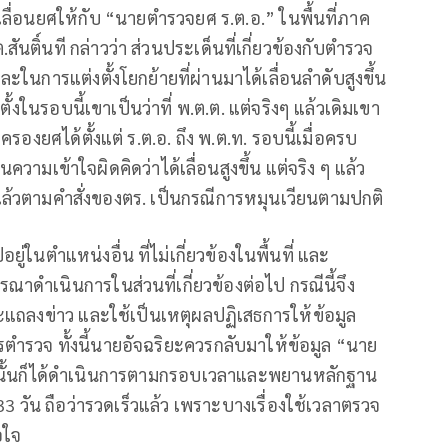
ารเลื่อนยศให้กับ “นายตำรวจยศ ร.ต.อ.” ในพื้นที่ภาค
ติ์นที กล่าวว่า ส่วนประเด็นที่เกี่ยวข้องกับตำรวจ
ะในการแต่งตั้งโยกย้ายที่ผ่านมาได้เลื่อนลำดับสูงขึ้น
งตั้งในรอบนี้เขาเป็นว่าที่ พ.ต.ต. แต่จริงๆ แล้วเดิมเขา
รครองยศได้ตั้งแต่ ร.ต.อ. ถึง พ.ต.ท. รอบนี้เมื่อครบ
็นความเข้าใจผิดคิดว่าได้เลื่อนสูงขึ้น แต่จริง ๆ แล้ว
แล้วตามคำสั่งของตร. เป็นกรณีการหมุนเวียนตามปกติ
อยู่ในตำแหน่งอื่น ที่ไม่เกี่ยวข้องในพื้นที่ และ
ณาดำเนินการในส่วนที่เกี่ยวข้องต่อไป กรณีนี้จึง
ยะแถลงข่าว และใช้เป็นเหตุผลปฏิเสธการให้ข้อมูล
ตำรวจ ทั้งนี้นายอัจฉริยะควรกลับมาให้ข้อมูล “นาย
รียนนั้นก็ได้ดำเนินการตามกรอบเวลาและพยานหลักฐาน
3 วัน ถือว่ารวดเร็วแล้ว เพราะบางเรื่องใช้เวลาตรวจ
อใจ