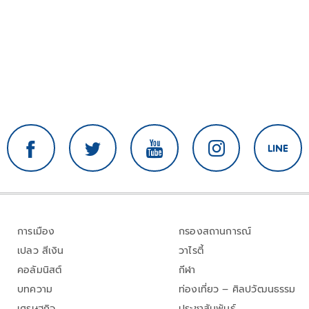
การเมือง
กรองสถานการณ์
เปลว สีเงิน
วาไรตี้
คอลัมนิสต์
กีฬา
บทความ
ท่องเที่ยว – ศิลปวัฒนธรรม
เศรษฐกิจ
ประชาสัมพันธ์