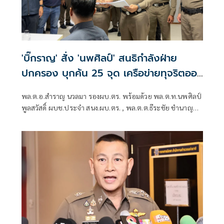
'บิ๊กราญ' สั่ง 'นพศิลป์' สนธิกำลังฝ่าย
ปกครอง บุกค้น 25 จุด เครือข่ายทุจริตออ
กบัตรปชช.
พล.ต.อ.สำราญ นวลมา รองผบ.ตร. พร้อมด้วย พล.ต.ท.นพศิลป์
พูลสวัสดิ์ ผบช.ประจำ สนง.ผบ.ตร. , พล.ต.ต.ธีระชัย ชำนาญ
หมอ รอง ผบช.