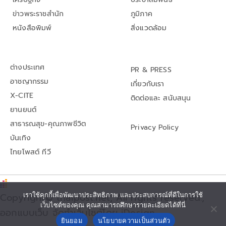
ข่าวพระราชสำนัก
ภูมิภาค
หนังสือพิมพ์
สิ่งแวดล้อม
ต่างประเทศ
PR & PRESS
อาชญากรรม
เกี่ยวกับเรา
X-CITE
ติดต่อและ สนับสนุน
ยานยนต์
สาธารณสุข-คุณภาพชีวิต
Privacy Policy
บันเทิง
ไทยโพสต์ ทีวี
เราใช้คุกกี้เพื่อพัฒนาประสิทธิภาพ และประสบการณ์ที่ดีในการใช้
Copyright© thaipost.net, All rights reserved.,
เว็บไซต์ของคุณ คุณสามารถศึกษารายละเอียดได้ที่นี่
ออกแบบเว็บ จัดทำเว็บไซต์โดย iDesign
ยินยอม
นโยบายความเป็นส่วนตัว