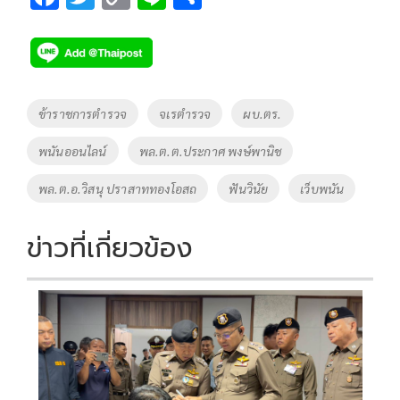
ac
wi
o
n
h
e
tt
p
e
ar
b
er
y
e
o
Li
Tags
ข้าราชการตำรวจ
จเรตำรวจ
ผบ.ตร.
o
n
พนันออนไลน์
พล.ต.ต.ประกาศ พงษ์พานิช
k
k
พล.ต.อ.วิสนุ ปราสาททองโอสถ
ฟันวินัย
เว็บพนัน
ข่าวที่เกี่ยวข้อง