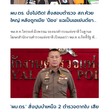
ผบ.ตร. นั่งไม่ติด! สั่งสอบตำรวจ สภ.ห้วย
ใหญ่ หลังถูกเมีย 'ป๋อง' แฉเป็นเอเย่นต์ยา
เสพติด
พล.ต.ท.ไตรรงค์ ผิวพรรณ รองจเรตำรวจแห่งชาติ ในฐานะ
โฆษกสำนักงานตำรวจแห่งชาติ เปิดเผยว่า พล.ต.อ.กิตติ์รัฐ พันธุ์
เพ็ชร์ ผู้บัญชาการตำรวจแห่งชาติ (ผบ.ตร.) สั่งการให้เร่งตรวจ
สอบข้อเท็จกรณีมีการกล่าวอ้างว่า นายฑนาฯ หรือ ป๋อง
'ผบ.ตร.' สั่งปูนบำเหน็จ 2 ตำรวจตากใบ เสีย