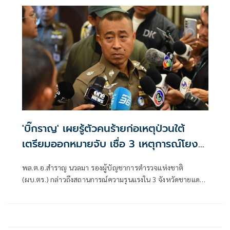
'บิ๊กราญ' เผยรู้ตัวคนร้ายก่อเหตุป่วนใต้
เตรียมออกหมายจับ เชื่อ 3 เหตุการณ์โยง
กลุ่มเดียวกัน
พล.ต.อ.สำราญ นวลมา รองผู้บัญชาการตำรวจแห่งชาติ
(ผบ.ตร.) กล่าวถึงสถานการณ์ความรุนแรงใน 3 จังหวัดชายแดน
ภาคใต้ ซึ่งล่าสุดเกิดเหตุที่ อ.ศรีสาคร จ.นราธิวาส ยิงหัวหน้าคน
งานก่อสร้างถนนเสียชีวิตระหว่างปฏิบัติหน้าที่ รวมถึงเหตุคาร์
บอมโรงพักเก่าที่ อ.เมือง จ.นราธิวาส และคนร้ายยิงทหารพราน
เสียชีวิต 5 คน ที่ด่านระแงะ อ.ระแงะ จ.นราธิวาส