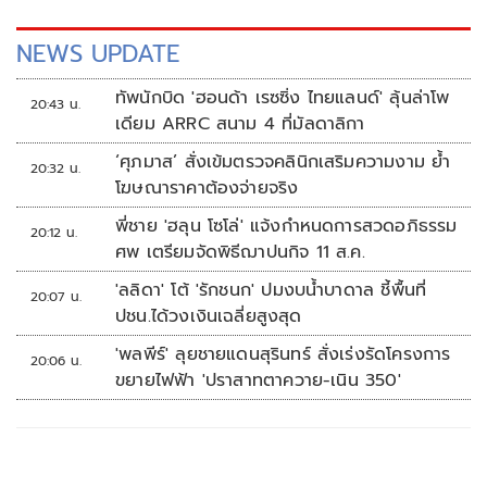
NEWS UPDATE
ทัพนักบิด 'ฮอนด้า เรซซิ่ง ไทยแลนด์' ลุ้นล่าโพ
20:43 น.
เดียม ARRC สนาม 4 ที่มัลดาลิกา
‘ศุภมาส’ สั่งเข้มตรวจคลินิกเสริมความงาม ย้ำ
20:32 น.
โฆษณาราคาต้องจ่ายจริง
พี่ชาย 'ฮลุน โซโล่' แจ้งกำหนดการสวดอภิธรรม
20:12 น.
ศพ เตรียมจัดพิธีฌาปนกิจ 11 ส.ค.
'ลลิดา' โต้ 'รักชนก' ปมงบน้ำบาดาล ชี้พื้นที่
20:07 น.
ปชน.ได้วงเงินเฉลี่ยสูงสุด
'พลพีร์' ลุยชายแดนสุรินทร์ สั่งเร่งรัดโครงการ
20:06 น.
ขยายไฟฟ้า 'ปราสาทตาควาย-เนิน 350'