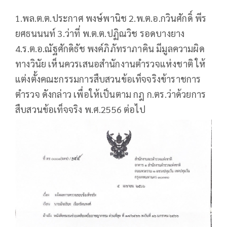
1.พล.ต.ต.ประกาศ พงษ์พานิช 2.พ.ต.อ.กวินศักดิ์ พีร
ยศธนนนท์ 3.ว่าที่ พ.ต.ต.ปฏิณวิช รอดบางยาง
4.ร.ต.อ.ณัฐศักดิธัช พงค์ภิภัทราภาคิน มีมูลความผิด
ทางวินัย เห็นควรเสนอสำนักงานตำรวจแห่งชาติ ให้
แต่งตั้งคณะกรรมการสืบสวนข้อเท็จจริงข้าราชการ
ตำรวจ ดังกล่าว เพื่อให้เป็นตาม กฎ ก.ตร.ว่าด้วยการ
สืบสวนข้อเท็จจริง พ.ศ.2556 ต่อไป