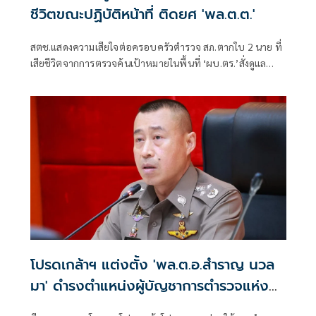
ชีวิตขณะปฏิบัติหน้าที่ ติดยศ 'พล.ต.ต.'
สตช.แสดงความเสียใจต่อครอบครัวตำรวจ สภ.ตากใบ 2 นาย ที่
เสียชีวิตจากการตรวจค้นเป้าหมายในพื้นที่ ‘ผบ.ตร.’สั่งดูแล
สวัสดิการเต็มที่ และดูแลรักษาอย่างดีที่สุด 4 ตำรวจที่บาดเจ็บ
จากเหตุดังกล่าว
โปรดเกล้าฯ แต่งตั้ง 'พล.ต.อ.สำราญ นวล
มา' ดำรงตำแหน่งผู้บัญชาการตำรวจแห่ง
ชาติ