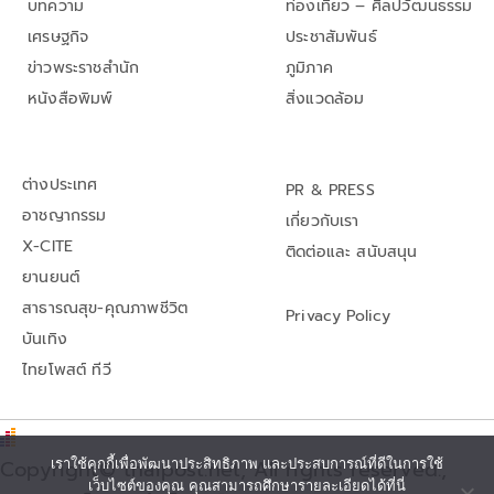
บทความ
ท่องเที่ยว – ศิลปวัฒนธรรม
เศรษฐกิจ
ประชาสัมพันธ์
ข่าวพระราชสำนัก
ภูมิภาค
หนังสือพิมพ์
สิ่งแวดล้อม
ต่างประเทศ
PR & PRESS
อาชญากรรม
เกี่ยวกับเรา
X-CITE
ติดต่อและ สนับสนุน
ยานยนต์
สาธารณสุข-คุณภาพชีวิต
Privacy Policy
บันเทิง
ไทยโพสต์ ทีวี
Copyright© thaipost.net, All rights reserved.,
เราใช้คุกกี้เพื่อพัฒนาประสิทธิภาพ และประสบการณ์ที่ดีในการใช้
เว็บไซต์ของคุณ คุณสามารถศึกษารายละเอียดได้ที่นี่