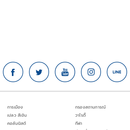
การเมือง
กรองสถานการณ์
เปลว สีเงิน
วาไรตี้
คอลัมนิสต์
กีฬา