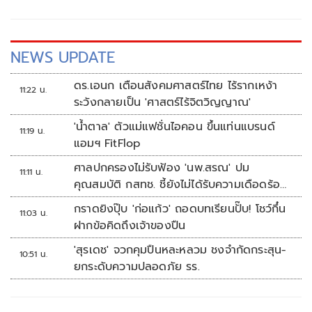
NEWS UPDATE
ดร.เอนก เตือนสังคมศาสตร์ไทย ไร้รากเหง้า
11:22 น.
ระวังกลายเป็น 'ศาสตร์ไร้จิตวิญญาณ'
'น้ำตาล' ตัวแม่แฟชั่นไอคอน ขึ้นแท่นแบรนด์
11:19 น.
แอมฯ FitFlop
ศาลปกครองไม่รับฟ้อง 'นพ.สรณ' ปม
11:11 น.
คุณสมบัติ กสทช. ชี้ยังไม่ได้รับความเดือดร้อน
เสียหาย
กราดยิงปุ๊บ 'ก่อแก้ว' ถอดบทเรียนปั๊บ! โชว์กึ๋น
11:03 น.
ฝากข้อคิดถึงเจ้าของปืน
'สุรเดช' จวกคุมปืนหละหลวม ชงจำกัดกระสุน-
10:51 น.
ยกระดับความปลอดภัย รร.