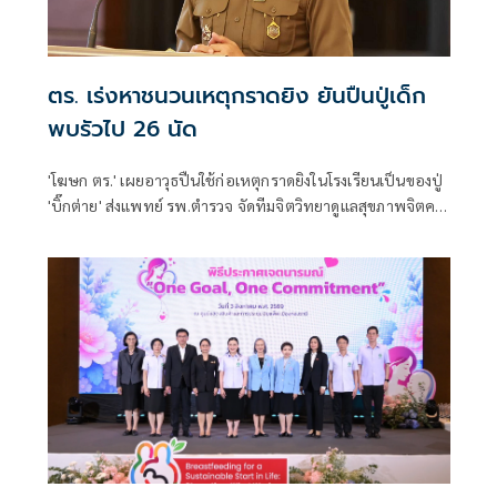
ตร. เร่งหาชนวนเหตุกราดยิง ยันปืนปู่เด็ก
พบรัวไป 26 นัด
'โฆษก ตร.' เผยอาวุธปืนใช้ก่อเหตุกราดยิงในโรงเรียนเป็นของปู่
'บิ๊กต่าย' ส่งแพทย์ รพ.ตำรวจ จัดทีมจิตวิทยาดูแลสุขภาพจิตครู
นักเรียน ผู้ปกครอง