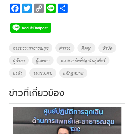
F
T
C
Li
S
ac
wi
o
n
h
e
tt
p
e
ar
b
er
y
e
o
Li
Tags
กระทรวงสาธารณสุข
ตำรวจ
ติดคุก
บำบัด
o
n
ผู้ค้ายา
ผู้เสพยา
พล.ต.อ.กิตติ์รัฐ พันธุ์เพ็ชร์
k
k
ยาบ้า
รองผบ.ตร.
แก้กฎหมาย
ข่าวที่เกี่ยวข้อง