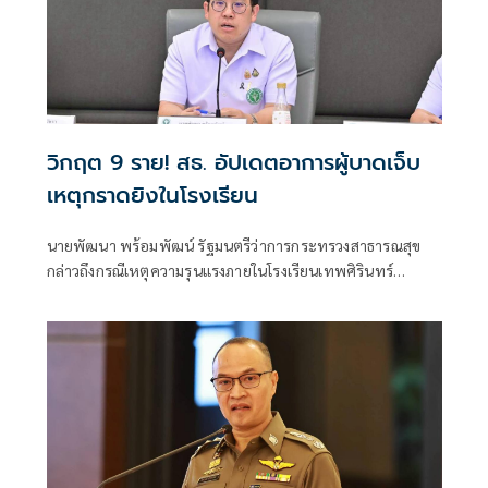
วิกฤต 9 ราย! สธ. อัปเดตอาการผู้บาดเจ็บ
เหตุกราดยิงในโรงเรียน
นายพัฒนา พร้อมพัฒน์ รัฐมนตรีว่าการกระทรวงสาธารณสุข
กล่าวถึงกรณีเหตุความรุนแรงภายในโรงเรียนเทพศิรินทร์
นนทบุรี อ.บางกรวย จ.นนทบุรี ว่า ตนได้ลงพื้นที่เพื่อติดตาม
สถานการณ์ และได้มอบหมายให้โรงพยาบาลในสังกัดกระทรวง
สาธารณสุขพื้นที่โดยรอบให้การดูแลผู้บาดเจ็บอย่างดีที่สุด โดย
เน้นย้ำให้ติดตามอาการผู้ป่วยอาการหนักอย่างใกล้ชิด