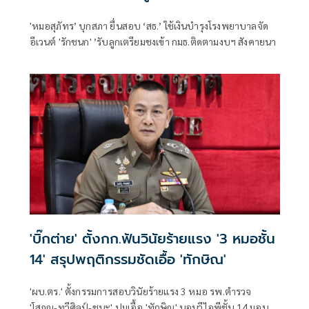
สังคายนา
'หมอสุภัทร’ บุกสภา ยื่นสอบ ‘สธ.’ ใช้เงินบำรุงโรงพยาบาลจัด
อีเวนต์ 'รักชนก' ’รับลูกเตรียมชงเข้า กมธ.ติดตามงบฯ สังคายนา
'บิ๊กต่าย' ตั้งกก.ฟันวินัยร้ายแรง '3 หมอชั้น
14' สรุปพฤติกรรมชัดเอื้อ 'ทักษิณ'
'ผบ.ตร.' ตั้งกรรมการสอบวินัยร้ายแรง 3 หมอ รพ.ตำรวจ
'โสภณ-ทวีศิลป์-ชนะ' ปมเอื้อ 'ทักษิณ' นอนวีไอพีชั้น 14 มอบ