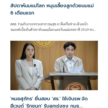
สัปดาห์นมแม่โลก หนุนเลี้ยงลูกด้วยนมแม่
6 เดือนแรก
สสส. ร่วมกับกระทรวงสาธารณสุข ภาคีเครือข่าย เดินหน้า
รณรงค์เนื่องในสัปดาห์นมแม่โลกและวันแม่แห่งชาติ 2569 ชวน
สังคมไทยร่วมส่งเสริมการเลี้ยงลูกด้วยนมแม่อย่างเดียว 6 เดือน
แรกเพื่อสร้างรากฐานเด็กไทย
'หมอสุภัทร' ยื่นสอบ 'สธ.' ใช้เงินรพ.จัด
อีเวนต์ 'รักชนก' รับลูกเร่งชง กมธ.