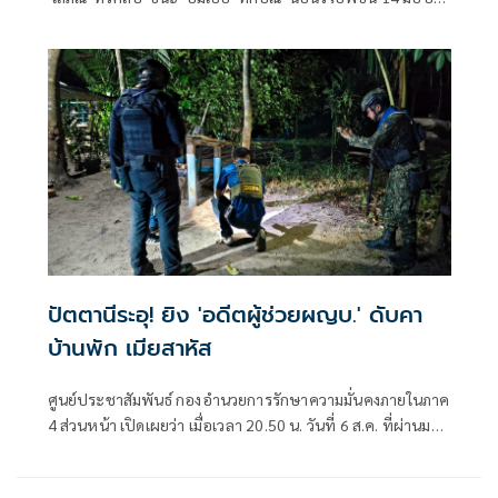
หมาย 'พล.ต.อ.อิทธิพล' นั่งประธาน เร่งสรุปโดยเร็ว
ปัตตานีระอุ! ยิง 'อดีตผู้ช่วยผญบ.' ดับคา
บ้านพัก เมียสาหัส
ศูนย์ประชาสัมพันธ์ กองอำนวยการรักษาความมั่นคงภายในภาค
4 ส่วนหน้า เปิดเผยว่า เมื่อเวลา 20.50 น. วันที่ 6 ส.ค. ที่ผ่านมา
เกิดเหตุคนร้ายไม่ทราบจำนวนใช้อาวุธปืนลอบยิงนายรียะ
อาแว อดีตผู้ช่วยผู้ใหญ่บ้านหมู่ที่ 5