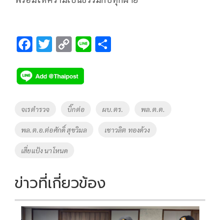
F
T
C
Li
S
ac
wi
o
n
h
e
tt
p
e
ar
b
er
y
e
o
Li
Tags
จเรตำรวจ
บิ๊กต่อ
ผบ.ตร.
พล.ต.ต.
o
n
พล.ต.อ.ต่อศักดิ์ สุขวิมล
เชาวลิต ทองด้วง
k
k
เสี่ยแป้ง นาโหนด
ข่าวที่เกี่ยวข้อง