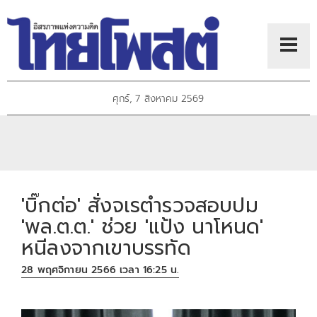
ศุกร์, 7 สิงหาคม 2569
'บิ๊กต่อ' สั่งจเรตำรวจสอบปม
'พล.ต.ต.' ช่วย 'แป้ง นาโหนด'
หนีลงจากเขาบรรทัด
28 พฤศจิกายน 2566 เวลา 16:25 น.