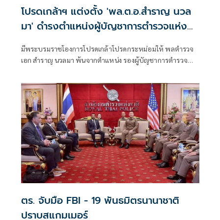
โปรดเกล้าฯ แต่งตั้ง 'พล.ต.อ.สำราญ นวล
มา' ดำรงตำแหน่งผู้บัญชาการตำรวจแห่ง
ชาติ
มีพระบรมราชโองการโปรดเกล้าโปรดกระหม่อมให้ พลตำรวจ
เอก สำราญ นวลมา พ้นจากตำแหน่ง รองผู้บัญชาการตำรวจ
แห่งชาติ แ
ตร. จับมือ FBI - 19 พันธมิตรนานาชาติ
ปราบสแกมเมอร์