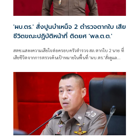
'ผบ.ตร.' สั่งปูนบำเหน็จ 2 ตำรวจตากใบ เสีย
ชีวิตขณะปฏิบัติหน้าที่ ติดยศ 'พล.ต.ต.'
สตช.แสดงความเสียใจต่อครอบครัวตำรวจ สภ.ตากใบ 2 นาย ที่
เสียชีวิตจากการตรวจค้นเป้าหมายในพื้นที่ ‘ผบ.ตร.’สั่งดูแล
สวัสดิการเต็มที่ และดูแลรักษาอย่างดีที่สุด 4 ตำรวจที่บาดเจ็บ
จากเหตุดังกล่าว