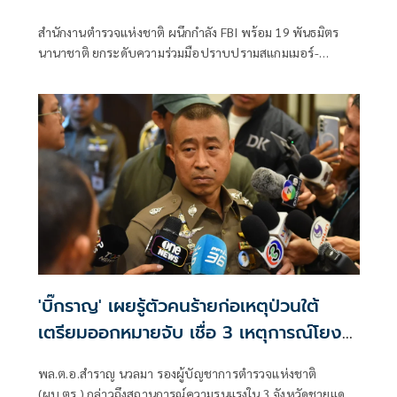
สำนักงานตำรวจแห่งชาติ ผนึกกำลัง FBI พร้อม 19 พันธมิตร
นานาชาติ ยกระดับความร่วมมือปราบปรามสแกมเมอร์-
อาชญากรรมข้ามชาติ
'บิ๊กราญ' เผยรู้ตัวคนร้ายก่อเหตุป่วนใต้
เตรียมออกหมายจับ เชื่อ 3 เหตุการณ์โยง
กลุ่มเดียวกัน
พล.ต.อ.สำราญ นวลมา รองผู้บัญชาการตำรวจแห่งชาติ
(ผบ.ตร.) กล่าวถึงสถานการณ์ความรุนแรงใน 3 จังหวัดชายแดน