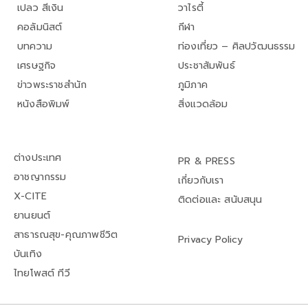
เปลว สีเงิน
วาไรตี้
คอลัมนิสต์
กีฬา
บทความ
ท่องเที่ยว – ศิลปวัฒนธรรม
เศรษฐกิจ
ประชาสัมพันธ์
ข่าวพระราชสำนัก
ภูมิภาค
หนังสือพิมพ์
สิ่งแวดล้อม
ต่างประเทศ
PR & PRESS
อาชญากรรม
เกี่ยวกับเรา
X-CITE
ติดต่อและ สนับสนุน
ยานยนต์
สาธารณสุข-คุณภาพชีวิต
Privacy Policy
บันเทิง
ไทยโพสต์ ทีวี