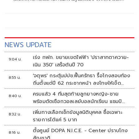
ภาคใต้ ซึ่งล่าสุดเกิดเหตุที่ อ.ศรีสาคร จ.นราธิวาส ยิงหัวหน้าคน
งานก่อสร้างถนนเสียชีวิตระหว่างปฏิบัติหน้าที่ รวมถึงเหตุคาร์
บอมโรงพักเก่าที่ อ.เมือง จ.นราธิวาส และคนร้ายยิงทหารพราน
เสียชีวิต 5 คน ที่ด่านระแงะ อ.ระแงะ จ.นราธิวาส
NEWS UPDATE
เร่ง กฟภ. ขยายเขตไฟฟ้า 'ปราสาทตาควาย-
9:04 น.
เนิน 350' เสร็จต้นปี 70
'จตุพร' กระตุ้นปปช.ฟื้นศรัทธา รื้อโกงสอบท้อง
8:55 น.
ถิ่นตั้งแต่ปี 62 กระชากหน้า ลงโทษให้เข็ด
หลาบ
ครบแล้ว 4 ทีมสุดท้ายลูกยางหญิง-ชาย
8:40 น.
พร้อมตัดเชือกวอลเลย์บอลนักเรียน แชมป์
กีฬา '7HD 2026'
เพิ่มทางเลือกเช็กข้อมูลนิติบุคคล ซื้อเฉพาะ
8:32 น.
รายการได้แค่ 5 บาท
ตั้งศูนย์ DOPA N.I.C.E. - Center ปราบโกง
8:16 น.
สัญชาติ