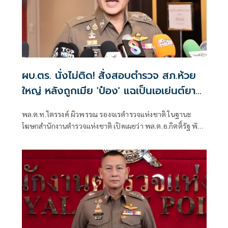
ผบ.ตร. นั่งไม่ติด! สั่งสอบตำรวจ สภ.ห้วย
ใหญ่ หลังถูกเมีย 'ป๋อง' แฉเป็นเอเย่นต์ยา
เสพติด
พล.ต.ท.ไตรรงค์ ผิวพรรณ รองจเรตำรวจแห่งชาติ ในฐานะ
โฆษกสำนักงานตำรวจแห่งชาติ เปิดเผยว่า พล.ต.อ.กิตติ์รัฐ พันธุ์
เพ็ชร์ ผู้บัญชาการตำรวจแห่งชาติ (ผบ.ตร.) สั่งการให้เร่งตรวจ
สอบข้อเท็จกรณีมีการกล่าวอ้างว่า นายฑนาฯ หรือ ป๋อง