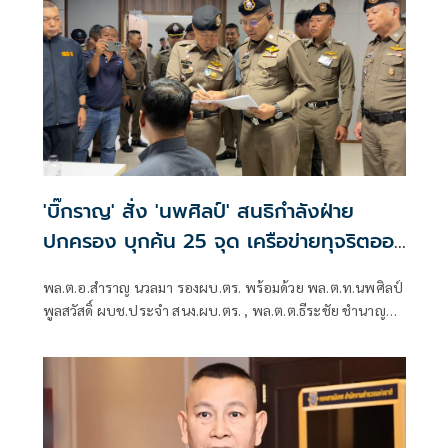
'บิ๊กราญ' สั่ง 'นพศิลป์' สนธิกำลังฝ่าย
ปกครอง บุกค้น 25 จุด เครือข่ายทุจริตออ
กบัตรปชช.
พล.ต.อ.สำราญ นวลมา รองผบ.ตร. พร้อมด้วย พล.ต.ท.นพศิลป์
พูลสวัสดิ์ ผบช.ประจำ สนง.ผบ.ตร. , พล.ต.ต.ธีระชัย ชำนาญ
หมอ รอง ผบช.