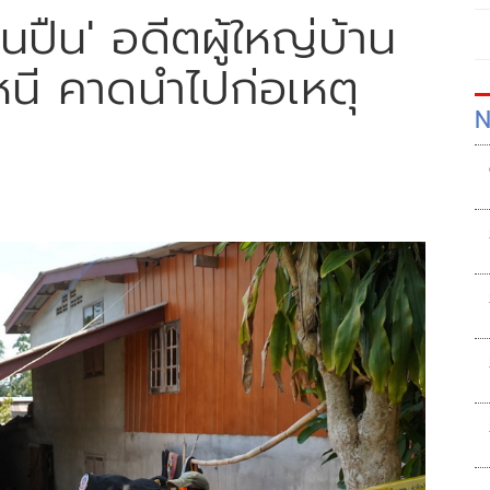
ปืน' อดีตผู้ใหญ่บ้าน
นี คาดนำไปก่อเหตุ
N