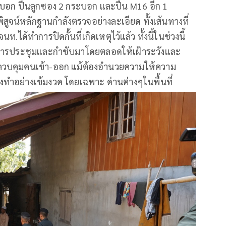
บอก ปืนลูกซอง 2 กระบอก และปืน M16 อีก 1
ิสูจน์หลักฐานกำลังตรวจอย่างละเอียด ทั้งเส้นทางที่
ท.ได้ทำการปิดกั้นที่เกิดเหตุไว้แล้ว ทั้งนี้ในช่วงนี้
ีการประชุมและกำชับมาโดยตลอดให้เฝ้าระวังและ
ารควบคุมคนเข้า-ออก แม้ต้องอำนวยความให้ความ
ทำอย่างเข้มงวด โดยเฉพาะ ด่านต่างๆในพื้นที่