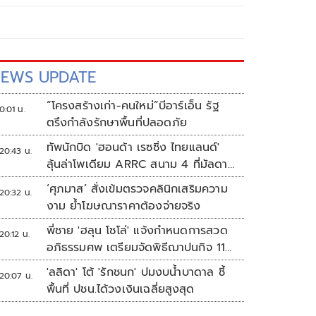
EWS UPDATE
“โครงสร้างเก่า-คนใหม่”บีอาร์เอ็น รัฐ
0:01 น.
ตรึงกำลังรักษาพื้นที่ปลอดภัย
ทัพนักบิด 'ฮอนด้า เรซซิ่ง ไทยแลนด์'
20:43 น.
ลุ้นล่าโพเดียม ARRC สนาม 4 ที่มัลดาลิ
กา
‘ศุภมาส’ สั่งเข้มตรวจคลินิกเสริมความ
20:32 น.
งาม ย้ำโฆษณาราคาต้องจ่ายจริง
พี่ชาย 'ฮลุน โซโล่' แจ้งกำหนดการสวด
20:12 น.
อภิธรรมศพ เตรียมจัดพิธีฌาปนกิจ 11
ส.ค.
'ลลิดา' โต้ 'รักชนก' ปมงบน้ำบาดาล ชี้
20:07 น.
พื้นที่ ปชน.ได้วงเงินเฉลี่ยสูงสุด