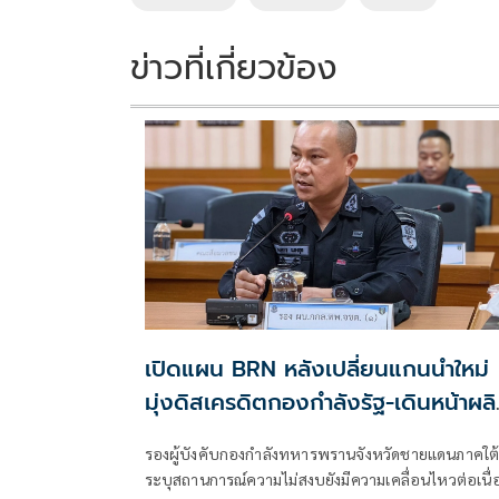
o
n
k
k
ข่าวที่เกี่ยวข้อง
เปิดแผน BRN หลังเปลี่ยนแกนนำใหม่
มุ่งดิสเครดิตกองกำลังรัฐ-เดินหน้าผล
แนวร่วม
รองผู้บังคับกองกำลังทหารพรานจังหวัดชายแดนภาคใต
ระบุสถานการณ์ความไม่สงบยังมีความเคลื่อนไหวต่อเนื่