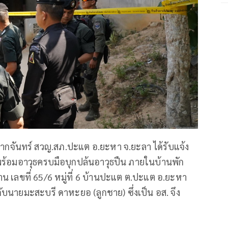
มากจันทร์ สวญ.สภ.ปะแต อ.ยะหา จ.ยะลา ได้รับแจ้ง
ร้อมอาวุธครบมือบุกปล้นอาวุธปืน ภายในบ้านพัก
น เลขที่ 65/6 หมู่ที่ 6 บ้านปะแต ต.ปะแต อ.ยะหา
บนายมะสะบรี ดาหะยอ (ลูกชาย) ซึ่งเป็น อส. จึง