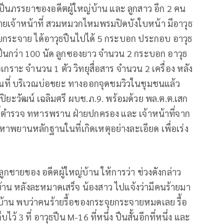
เป็นภรรยาของอดีตผู้ใหญ่บ้าน และ ลูกสาว อีก 2 คน
ล้ายเจ้าหน้าที่ สวมหมวกไหมพรมปิดบังใบหน้า มีอาวุธ
ะจุยกระจาย ได้อาวุธปืนไปได้ 5 กระบอก ประกอบ อาวุธ
นกว่า 100 นัด ลูกซองยาว จำนวน 2 กระบอก อาวุธ
กราะ จำนวน 1 ตัว วิทยุสื่อสาร จำนวน 2 เครื่อง หลัง
้นที่ บริเวณบ่อขยะ ทางออกจุดชมวิวในชุมชนแล้ว
ปิยะวัฒน์ เฉลิมศรี ผบช.ภ.9. พร้อมด้วย พล.ต.ต.เสก
าที่ตำรวจ ทหารพราน ฝ่ายปกครอง และ เจ้าหน้าที่จาก
หาพยานหลักฐานในที่เกิดเหตุอย่างละเอียด เพื่อเร่ง
ลูกชายของ อดีตผู้ใหญ่บ้าน ให้การว่า ช่วงดังกล่าว
บ้าน หลังละหมาดเสร็จ น้องสาว ไปแจ้งว่ามีคนร้ายมา
้าบ้าน พบว่าคนร้ายรื้อของกระจุยกระจายหมดเลย รื้อ
ก็บไว้ 3 ที่ อาวุธปืน M-16 ที่หนึ่ง ปืนสั้นอีกที่หนึ่ง และ