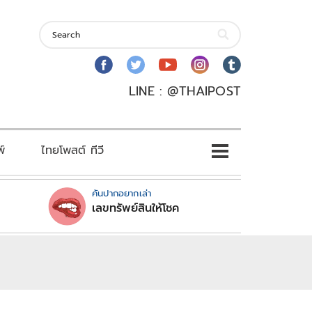
LINE : @THAIPOST
พ์
ไทยโพสต์ ทีวี
คันปากอยากเล่า
เลขทรัพย์สินให้โชค