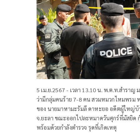
5 เม.ย.2567 - เวลา 13.10 น. พ.ต.ท.สำราญ 
ว่ามีกลุ่มคนร้าย 7-8 คน สวมหมวกไหมพรม พ
ของ นายมาหามะรัมลี ดาหะยอ อดีตผู้ใหญ่บ้า
จ.ยะลา ขณะออกไปละหมาดวันศุกร์ที่มัสยิด กั
พร้อมด้วยกำลังตำรวจ รุดที่เกิดเหตุ