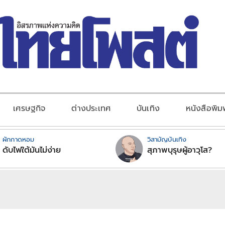
เศรษฐกิจ
ต่างประเทศ
บันเทิง
หนังสือพิม
ผักกาดหอม
วิสามัญบันเทิง
ดับไฟใต้มันไม่ง่าย
สุภาพบุรุษผู้อาวุโส?