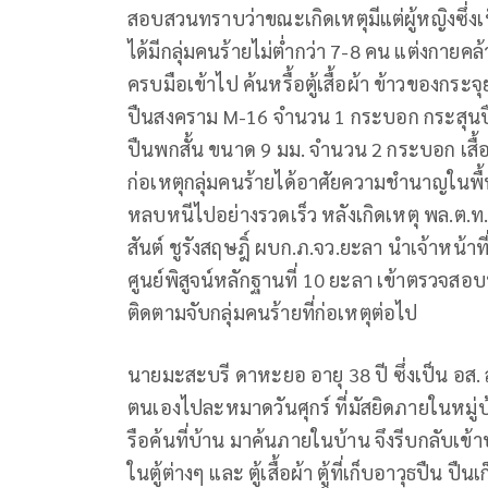
สอบสวนทราบว่าขณะเกิดเหตุมีแต่ผู้หญิงซึ่ง
ได้มีกลุ่มคนร้ายไม่ต่ำกว่า 7-8 คน แต่งกายค
ครบมือเข้าไป ค้นหรื้อตู้เสื้อผ้า ข้าวของกร
ปืนสงคราม M-16 จำนวน 1 กระบอก กระสุนปื
ปืนพกสั้น ขนาด 9 มม. จำนวน 2 กระบอก เสื้อเ
ก่อเหตุกลุ่มคนร้ายได้อาศัยความชำนาญในพื
หลบหนีไปอย่างรวดเร็ว หลังเกิดเหตุ พล.ต.ท.
สันต์ ชูรังสฤษฎิ์ ผบก.ภ.จว.ยะลา นำเจ้าหน้
ศูนย์พิสูจน์หลักฐานที่ 10 ยะลา เข้าตรวจสอบ
ติดตามจับกลุ่มคนร้ายที่ก่อเหตุต่อไป
นายมะสะบรี ดาหะยอ อายุ 38 ปี ซึ่งเป็น อส. 
ตนเองไปละหมาดวันศุกร์ ที่มัสยิดภายในหมู่
รือค้นที่บ้าน มาค้นภายในบ้าน จึงรีบกลับเข
ในตู้ต่างๆ และ ตู้เสื้อผ้า ตู้ที่เก็บอาวุธปืน ปืนเ