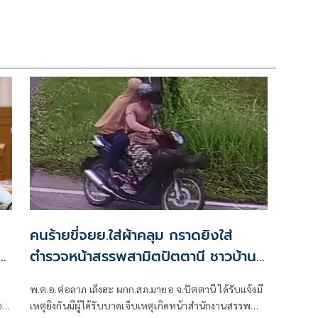
คนร้ายขี่จยย.ใส่ผ้าคลุม กราดยิงใส่
ิต
ตำรวจหน้าสรรพสามิตปัตตานี ชาวบ้าน
โดนลูกหลง
้
พ.ต.อ.ต่อลาภ เล็งฮะ ผกก.สภ.มายอ จ.ปัตตานี ได้รับแจ้งมี
อง
เหตุยิงกันมีผู้ได้รับบาดเจ็บเหตุเกิดหน้าสำนักงานสรรพ