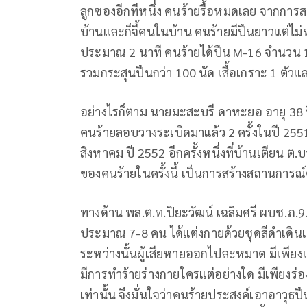
ลูกซองอีกทีหนึ่ง คนร้ายรื้อหมดเลย จากกา
บ้านและก็จี้คนในบ้าน คนร้ายมีปืนยาวแต่ไ
ประมาณ 2 นาที คนร้ายได้ปืน M-16 จำนวน 
รวมกระสุนปืนกว่า 100 นัด เสื้อเกราะ 1 ตัวและ
อย่างไรก็ตาม นายมะสะบรี ดาหะยอ อายุ 38 ปี 
คนร้ายลอบวางระเบิดมาแล้ว 2 ครั้งในปี 2551 
สิงหาคม ปี 2552 อีกครั้งหนึ่งที่บ้านเตียน ต.บา
ของคนร้ายในครั้งนี้ เป็นการสร้างสถานการณ์
ทางด้าน พล.ต.ท.ปิยะวัฒน์ เฉลิมศรี ผบช.ภ.9. 
ประมาณ 7-8 คน ได้แต่งกายด้วยชุดสีดำเดินเ
ระหว่างนั้นผู้เสียหายออกไปละหมาด มีเพียงแ
มีการทำร้ายร่างกายใครแต่อย่างใด มีเพียงร่อ
เท่านั้น จึงมั่นใจว่าคนร้ายประสงค์เอาอาวุธปื