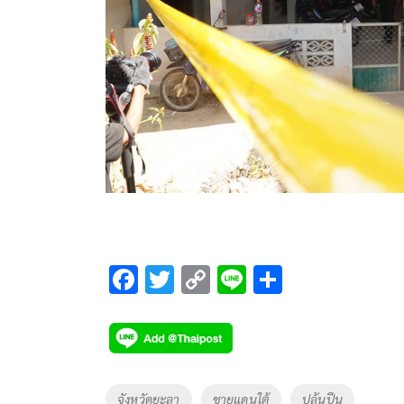
F
T
C
Li
S
ac
wi
o
n
h
e
tt
p
e
ar
b
er
y
e
o
Li
Tags
จังหวัดยะลา
ชายแดนใต้
ปล้นปืน