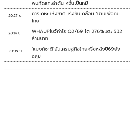
พบกัดแทะลำต้น หวั่นเป็นหมี
การเคหะแห่งชาติ เร่งขับเคลื่อน ‘บ้านเพื่อคน
20:27 น.
ไทย’
WHAUPโชว์กำไร Q2/69 โต 276%แตะ 532
20:14 น.
ล้านบาท
‘แบงก์ชาติ’ยันเศรษฐกิจไทยครึ่งหลังปี69ยัง
20:05 น.
ฉลุย