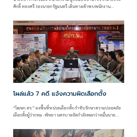
ศักดิ์ ทองศรี รองนายกรัฐมนตรี เดินทางเข้าพบพนักงาน
สอบสวน สน.ทุ่งสองห้อง เพื่อแ
โผล่แล้ว 7 คดี แจ้งความผิดเลือกตั้ง
“โฆษก.ตร.” ลงพื้นที่หน่วยเลือกตั้ง กำชับรักษาความปลอดภัย
เลือกตั้งผู้ว่ากทม -พัทยา นครบาลจัดกำลังพลกว่าหมื่นนาย
บังคับกฎหมายอย่างเคร่งครัด พบมีคดีเกี่ยวกับการเลือกตั้งแล้ว
7 คดี