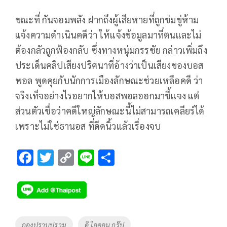
ขณะที่ กันจอมพลัง ฝากถึงผู้เสียหายที่ถูกข่มขู่ห้าม
แจ้งความดําเนินคดีว่า ให้แจ้งข้อมูลมาที่ตนและไม่
ต้องกลัวถูกฟ้องกลับ ซึ่งทางหนุ่มกรรชัย กล่าวเพิ่มถึง
ประเด็นคลิปเสียงปริศนาที่อ้างว่าเป็นเสียงของบอส
พอล พูดคุยกับนักการเมืองลักษณะช่วยเหลือคดี ว่า
จริงเท็จอย่างไรอยากให้บอสพอลออกมาชี้แจง แต่
ส่วนตัวเชื่อว่าคดีใหญ่ลักษณะนี้ไม่สามารถเคลียร์ได้
เพราะไม่ใช่ธานอส ที่ดีดนิ้วแล้วเรื่องจบ
F
T
C
Li
S
ac
wi
o
n
h
e
tt
p
e
ar
b
er
y
e
o
Li
Tags
กองปราบปราม
ดิ ไอคอน กรุ๊ป