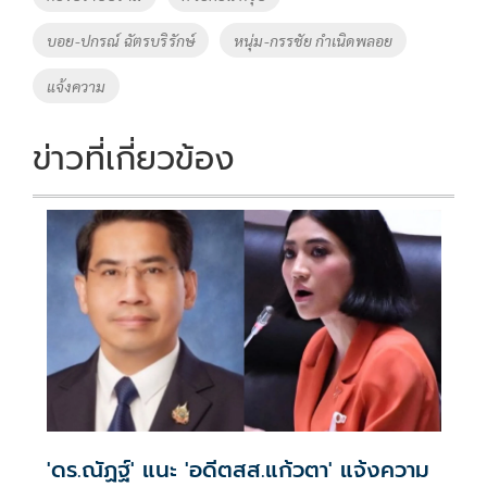
o
n
บอย-ปกรณ์ ฉัตรบริรักษ์
หนุ่ม-กรรชัย กำเนิดพลอย
k
k
แจ้งความ
ข่าวที่เกี่ยวข้อง
'ดร.ณัฏฐ์' แนะ 'อดีตสส.แก้วตา' แจ้งความ