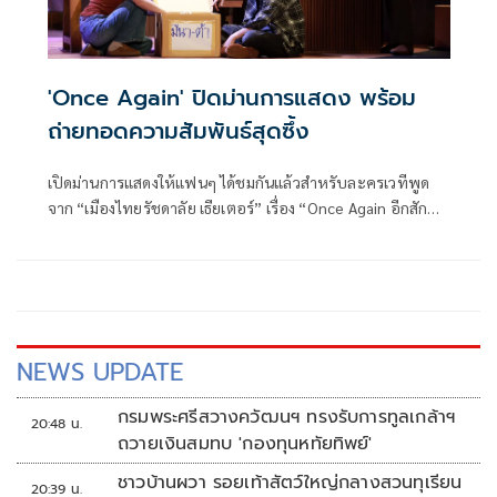
'Once Again' ปิดม่านการแสดง พร้อม
ถ่ายทอดความสัมพันธ์สุดซึ้ง
เปิดม่านการแสดงให้แฟนๆ ได้ชมกันแล้วสำหรับละครเวทีพูด
จาก “เมืองไทยรัชดาลัย เธียเตอร์” เรื่อง “Once Again อีกสัก
ครั้ง..ยิ่งเจ็บ ยิ่งจำ ยิ่งรัก” ครั้งนี้ บอย-ถกลเกียรติ วีรวรรณ ใน
ฐานะผู้อำนวยการผลิต ดึง 2 หญิงเก่งผู้คร่ำหวอดในวงการละคร
เวที บัว-ปริดา มโนมัยพิบูลย์ มารับหน้าที่เขียนบท และหนิง-พัน
พัสสา ธูปเทียน รับหน้าที่กำกับการแสดง
NEWS UPDATE
กรมพระศรีสวางควัฒนฯ ทรงรับการทูลเกล้าฯ
20:48 น.
ถวายเงินสมทบ 'กองทุนหทัยทิพย์'
ชาวบ้านผวา รอยเท้าสัตว์ใหญ่กลางสวนทุเรียน
20:39 น.