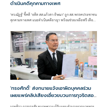
ดำเนินคดีคุกคามทางเพศ
‘ดร.ณัฏฐ์’ ชี้คดี ‘อดีต สส.แก้วตา-ธิษณา’ ถูก สส.พรรคประชาชน
คุกคามทางเพศ แนะดำเนินคดีอาญา พร้อมช่วยเหลือฟรี เตือน
ประชาชนอย่าตกเป็นเหยื่อกองทุนเรี่ยไรสู้คดี
'ทรงศักดิ์' ส่งทนายแจ้งเอาผิดบุคคลร่วม
เผยแพร่คลิปเสียงเอี่ยวขบวนการทุจริตสอบ
ข้าราชการท้องถิ่น
นายทิวา การกระสัง ทนายความ ผู้รับมอบอำนาจจากนายทรง