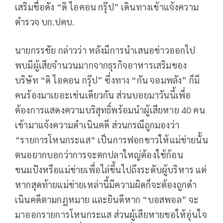
เสริมชื่อดัง “ดิ ไอคอน กรุ๊ป” เดินทางเข้าแจ้งความ
ตํารวจ บก.ปคบ.
นายกรรชัย กล่าวว่า หลังมีการนําเสนอข่าวออกไป
พบมีผู้เสียจํานวนมากจากธุรกิจอาหารเสริมของ
บริษัท “ดิ ไอคอน กรุ๊ป” ซึ่งทาง “กัน จอมพลัง” ก็มี
คนร้องมาเยอะเช่นเดียวกัน ส่วนบอยมาวันนี้เพื่อ
ต้องการแสดงความบริสุทธิ์พร้อมนําผู้เสียหาย 40 คน
เข้ามาแจ้งความดําเนินคดี ส่วนกรณีถูกมองว่า
“รายการโหนกระแส“ เป็นการฟอกขาวให้แม่ข่ายนั้น
ตนอยากบอกว่าการจะตกปลาใหญ่ต้องใช้ก้อน
ขนมปังหรือแม่ข่ายเพื่อไล่ขึ้นไปถึงระดับผู้บริหาร แต่
หากสุดท้ายแม่ข่ายเหล่านี้มีความผิดก็จะต้องถูกดํา
เนินคดีตามกฎหมาย และยินดีหาก “บอสพอล” จะ
มาออกรายการโหนกระแส ส่วนผู้เสียหายขอให้อุ่นใจ