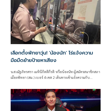
เลือกตั้งพัทยาวุ่น! 'น้องนัท' โร่แจ้งความ
มือมืดย้ายป้ายหาเสียง
น.ส.ณัฐภัทรศรา เมทินีกิตติกีรติ หรือน้องนัท ผู้สมัครสมาชิกสภา
เมืองพัทยา (สม.) เบอร์ 4 เขต 2 เดินทางเข้าแจ้งความกับ
พนักงานสอบสวน สภ.บางละมุง