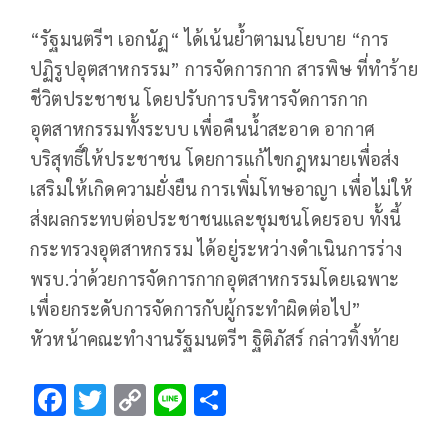
“รัฐมนตรีฯ เอกนัฏ“ ได้เน้นย้ำตามนโยบาย “การ
ปฏิรูปอุตสาหกรรม” การจัดการกาก สารพิษ ที่ทำร้าย
ชีวิตประชาชน โดยปรับการบริหารจัดการกาก
อุตสาหกรรมทั้งระบบ เพื่อคืนน้ำสะอาด อากาศ
บริสุทธิ์ให้ประชาชน โดยการแก้ไขกฎหมายเพื่อส่ง
เสริมให้เกิดความยั่งยืน การเพิ่มโทษอาญา เพื่อไม่ให้
ส่งผลกระทบต่อประชาชนและชุมชนโดยรอบ ทั้งนี้
กระทรวงอุตสาหกรรม ได้อยู่ระหว่างดำเนินการร่าง
พรบ.ว่าด้วยการจัดการกากอุตสาหกรรมโดยเฉพาะ
เพื่อยกระดับการจัดการกับผู้กระทำผิดต่อไป”
หัวหน้าคณะทำงานรัฐมนตรีฯ ฐิติภัสร์ กล่าวทิ้งท้าย
F
T
C
Li
S
ac
wi
o
n
h