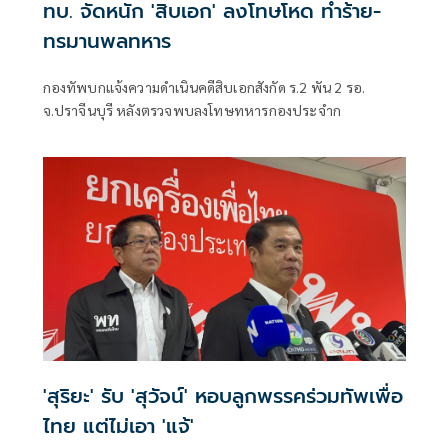
ทบ. จัดหนัก 'สิบเอก' ลงโทษโหด ทำร้าย-
ทรมานพลทหาร
กองทัพบกแจ้งความดำเนินคดีสิบเอกสังกัด ร.2 พัน 2 รอ.
จ.ปราจีนบุรี หลังตรวจพบลงโทษทหารกองประจำก
'สุริยะ' รับ 'สุวัจน์' หอบลูกพรรคร่วมทัพเพื่อ
ไทย แต่ไม่เอา 'แจ้'