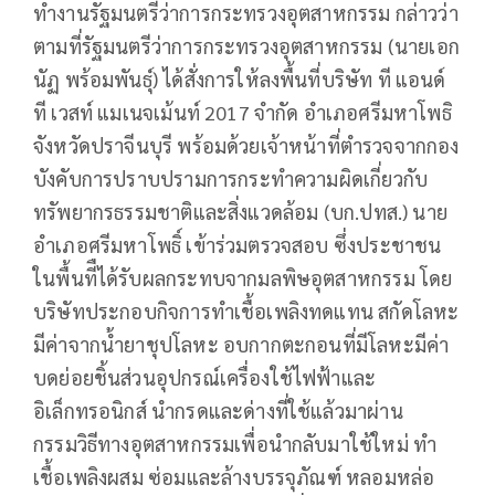
ทำงานรัฐมนตรีว่าการกระทรวงอุตสาหกรรม กล่าวว่า
ตามที่รัฐมนตรีว่าการกระทรวงอุตสาหกรรม (นายเอก
นัฏ พร้อมพันธุ์) ได้สั่งการให้ลงพื้นที่บริษัท ที แอนด์
ที เวสท์ แมเนจเม้นท์ 2017 จำกัด อำเภอศรีมหาโพธิ
จังหวัดปราจีนบุรี พร้อมด้วยเจ้าหน้าที่ตำรวจจากกอง
บังคับการปราบปรามการกระทำความผิดเกี่ยวกับ
ทรัพยากรธรรมชาติและสิ่งแวดล้อม (บก.ปทส.) นาย
อำเภอศรีมหาโพธิ์ เข้าร่วมตรวจสอบ ซึ่งประชาชน
ในพื้นทีืได้รับผลกระทบจากมลพิษอุตสาหกรรม โดย
บริษัทประกอบกิจการทำเชื้อเพลิงทดแทน สกัดโลหะ
มีค่าจากน้ำยาชุปโลหะ อบกากตะกอนที่มีโลหะมีค่า
บดย่อยชิ้นส่วนอุปกรณ์เครื่องใช้ไฟฟ้าและ
อิเล็กทรอนิกส์ นำกรดและด่างที่ใช้แล้วมาผ่าน
กรรมวิธีทางอุตสาหกรรมเพื่อนำกลับมาใช้ใหม่ ทำ
เชื้อเพลิงผสม ซ่อมและล้างบรรจุภัณฑ์ หลอมหล่อ