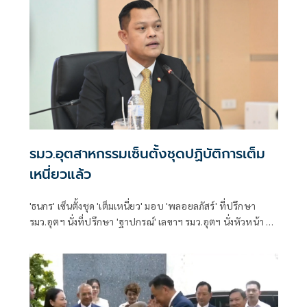
รมว.อุตสาหกรรมเซ็นตั้งชุดปฏิบัติการเต็ม
เหนี่ยวแล้ว
'ธนกร' เซ็นตั้งชุด 'เต็มเหนี่ยว' มอบ 'พลอยลภัสร์' ที่ปรึกษา
รมว.อุตฯ นั่งที่ปรึกษา 'ฐาปกรณ์' เลขาฯ รมว.อุตฯ นั่งหัวหน้า จัด
ระเบียบอุตสาหกรรม บังคับใช้กฎหมายรวดเร็ว-เด็ดขาด