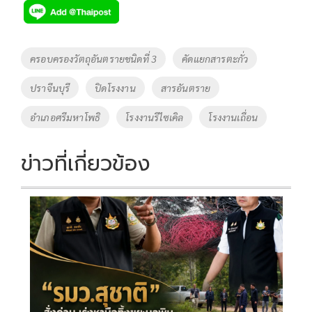
e
tt
p
e
ar
b
er
y
e
o
Li
Tags
ครอบครองวัตถุอันตรายชนิดที่ 3
คัดแยกสารตะกั่ว
o
n
ปราจีนบุรี
ปิดโรงงาน
สารอันตราย
k
k
อำเภอศรีมหาโพธิ
โรงงานรีไซเคิล
โรงงานเถื่อน
ข่าวที่เกี่ยวข้อง