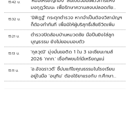
'หมอเหรียญทอง' ลั่นเป็นจอมเผด็จการแห่ง
15:42 น.
มงกุฎวัฒนะ เพื่อรักษาความสงบปลอดภัย
ภายในรพ.
'นิพิฏฐ์' กระตุกตำรวจ หากจำเป็นต้องวิสามัญฯ
15:32 น.
ก็ต้องทำทันที เพื่อมิให้ผู้บริสุทธิ์เสียชีวิตเพิ่ม
ตำรวจปิดล้อมบ้านหมวดชัย มือปืนยิงใส่ลูก
15:21 น.
บุญธรรม ยังไม่ยอมมอบตัว
'กุลวุฒิ' มุ่งมั่นขอติด 1 ใน 3 เอเชียนเกมส์
15:13 น.
2026 'กกท.' เชื่อทัพขนไก่มีเหรียญแน่
'อ.อัจฉราวดี' ชี้ปมแก้ไขคุณธรรมในโรงเรียน
15:11 น.
อยู่ในมือ 'อนุทิน' ต้องใช้ยาแรงกับ ก.ศึกษา
เรื่องปืนแค่ปลายเหตุ