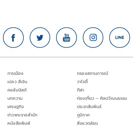
การเมือง
กรองสถานการณ์
เปลว สีเงิน
วาไรตี้
คอลัมนิสต์
กีฬา
บทความ
ท่องเที่ยว – ศิลปวัฒนธรรม
เศรษฐกิจ
ประชาสัมพันธ์
ข่าวพระราชสำนัก
ภูมิภาค
หนังสือพิมพ์
สิ่งแวดล้อม