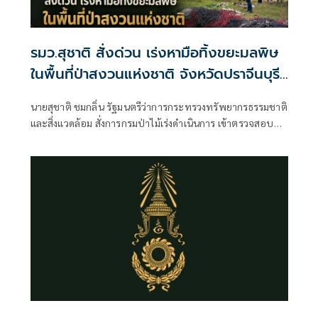
รมว.สุชาติ สั่งด่วน เร่งหามือทิ้งขยะมลพิษ
ในพื้นที่ป่าสงวนแห่งชาติ จังหวัดปราจีนบุรี
ย้ำ!! พบผู้กระทำผิดดำเนินการทางกฎหมาย
นายสุชาติ ชมกลิ่น รัฐมนตรีว่าการกระทรวงทรัพยากรธรรมชาติ
ถึงที่สุด
และสิ่งแวดล้อม สั่งการกรมป่าไม้เร่งดำเนินการ เข้าตรวจสอบ
พื้นที่ที่มีการนำขยะมลพิษมาทิ้งในพื้นที่ป่าสงวนแห่งชาติ ป่า
ห้วยไคร้ ตำบลวังตะเคียน อำเภอกบินทร์บุรี จังหวัดปราจีนบุรี