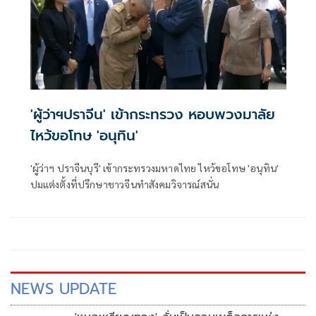
'ผู้ว่าฯปราจีน' เข้ากระทรวง หอบพวงมาลัย
ไหว้ขอโทษ 'อนุทิน'
'ผู้ว่าฯ ปราจีนบุรี' เข้ากระทรวงมหาดไทย ไหว้ขอโทษ 'อนุทิน'
ปมแต่งตั้งที่ปรึกษาชาวจีนทำสังคมวิจารณ์สนั่น
NEWS UPDATE