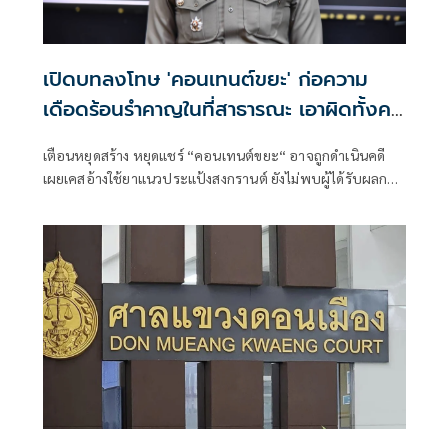
เปิดบทลงโทษ 'คอนเทนต์ขยะ' ก่อความ
เดือดร้อนรำคาญในที่สาธารณะ เอาผิดทั้งคน
ทำและส่งต่อ
เตือนหยุดสร้าง หยุดแชร์ “คอนเทนต์ขยะ“ อาจถูกดำเนินคดี
เผยเคสอ้างใช้ยาแนวประแป้งสงกรานต์ ยังไม่พบผู้ได้รับผลกระ
ทบเข้าแจ้งความ