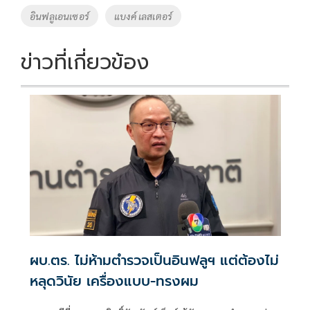
o
n
อินฟลูเอนเซอร์
แบงค์ เลสเตอร์
k
k
ข่าวที่เกี่ยวข้อง
ผบ.ตร. ไม่ห้ามตำรวจเป็นอินฟลูฯ แต่ต้องไม่
หลุดวินัย เครื่องแบบ-ทรงผม