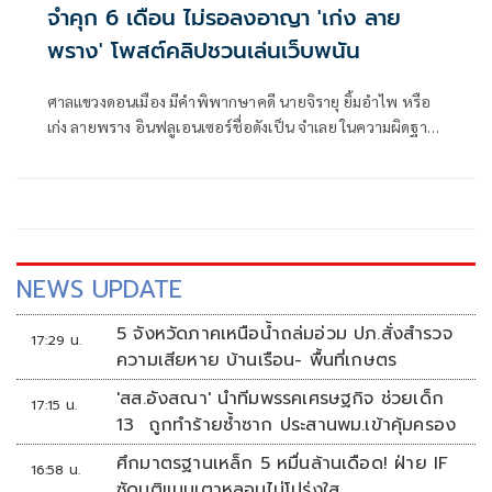
จำคุก 6 เดือน ไม่รอลงอาญา 'เก่ง ลาย
พราง' โพสต์คลิปชวนเล่นเว็บพนัน
ศาลแขวงดอนเมือง มีคำพิพากษาคดี นายจิรายุ ยิ้มอำไพ หรือ
เก่ง ลายพราง อินฟลูเอนเซอร์ชื่อดังเป็น จำเลย ในความผิดฐาน
ประกาศ ชักชวนให้ผู้อื่นเข้าเล่นการพนันออนไลน์ และพนันเอา
ทรัพย์สินโดยไม่ได้รับอนุญาต
NEWS UPDATE
5 จังหวัดภาคเหนือน้ำถล่มอ่วม ปภ.สั่งสำรวจ
17:29 น.
ความเสียหาย บ้านเรือน- พื้นที่เกษตร
'สส.อังสณา' นำทีมพรรคเศรษฐกิจ ช่วยเด็ก
17:15 น.
13 ถูกทำร้ายซ้ำซาก ประสานพม.เข้าคุ้มครอง
ศึกมาตรฐานเหล็ก 5 หมื่นล้านเดือด! ฝ่าย IF
16:58 น.
ซัดมติแบนเตาหลอมไม่โปร่งใส