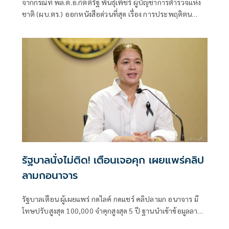
จากกรณีที่ พล.ต.อ.กิตติ์รัฐ พันธุ์เพ็ชร์ ผู้บัญชาการตำรวจแห่ง
ชาติ (ผบ.ตร.) ออกหนังสือด่วนที่สุด เรื่อง การประพฤติตน
อย่างเหมาะสมของข้าราชการตำรวจเมื่อแต่งเครื่องแบบ โดย
เฉพาะตำรวจอินโฟเอนเซอร์ที่ปรากฏตัวทางสื่อสาธารณะ สื่อ
สังคมออนไลน์ และกลุ่มอินฟลูเอนเซอร์ ที่ต้องเน้นภาพลักษณ์ที่
ดีของตำรวจ
รัฐบาลนั่งไม่ติด! เตือนเจอคุก เผยแพร่คลิป
ลามกอนาจาร
รัฐบาลเตือน ผู้เผยแพร่ กดไลค์ กดแชร์ คลิปลามก อนาจาร มี
โทษปรับสูงสุด 100,000 จำคุกสูงสุด 5 ปี ฐานนำเข้าข้อมูลลามก
สู่ระบบคอมพิวเตอร์ แนะกด report ไม่สนับสนุนคอนเทนต์