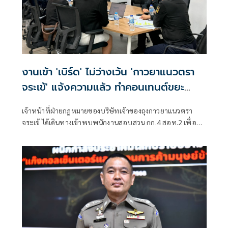
งานเข้า 'เบิร์ด' ไม่ว่างเว้น 'กาวยาแนวตรา
จระเข้' แจ้งความแล้ว ทำคอนเทนต์ขยะ
กระทบภาพลักษณ์องค์กร
เจ้าหน้าที่ฝ่ายกฎหมายของบริษัทเจ้าของถุงกาวยาแนวตรา
จระเข้ ได้เดินทางเข้าพบพนักงานสอบสวน กก.4 สอท.2 เพื่อ
หารือแนวทางการดำเนินคดี "เบิร์ด วันว่างว่าง" อินฟลูเอนเซอร์
ทำคลิปนำวัตถุผงสีขาวใส่ถุง "กาวยาแนว"