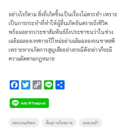
อย่างไรก็ตาม สิ่งที่เกิดขึ้นเป็นเรื่องไม่ควรทำ เพราะ
เป็นการกระทำที่ทำให้ผู้อื่นเกิดอันตรายถึงชีวิต
พร้อมอยากประชาสัมพันธ์ถึงประชาชนว่าในช่วง
เฉลิมฉลองเทศกาลปีใหม่อย่าเฉลิมฉลองจนขาดสติ
เพราะหากเกิดการสูญเสียอย่างกรณีดังกล่าวก็จะมี
ความผิดตามกฎหมาย
F
T
C
Li
S
ac
wi
o
n
h
e
tt
p
e
ar
b
er
y
e
o
Li
Tags
คอนเทนต์ขยะ
ดื่มสุราเกินขนาด
มอมเหล้า