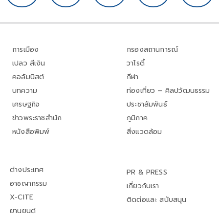
การเมือง
กรองสถานการณ์
เปลว สีเงิน
วาไรตี้
คอลัมนิสต์
กีฬา
บทความ
ท่องเที่ยว – ศิลปวัฒนธรรม
เศรษฐกิจ
ประชาสัมพันธ์
ข่าวพระราชสำนัก
ภูมิภาค
หนังสือพิมพ์
สิ่งแวดล้อม
ต่างประเทศ
PR & PRESS
อาชญากรรม
เกี่ยวกับเรา
X-CITE
ติดต่อและ สนับสนุน
ยานยนต์