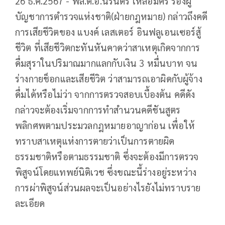
26 ธ.ค.2567 - พล.ต.อ.นิรันดร เหลื่อมศรี รองผู้
บัญชาการตำรวจแห่งชาติ(ฝ่ายกฎหมาย) กล่าวถึงคดี
การเสียชีวิตของ แบงค์ เลสเตอร์ อินฟลูเอนเซอร์สู้
ชีวิต ที่เสียชีวิตกะทันหันคาดว่าสาเหตุเกิดจากการ
ดื่มสุราในปริมาณมากแลกกับเงิน 3 หมื่นบาท จน
ร่างกายช็อกและเสียชีวิต ว่าสามารถเอาผิดกับผู้จ้าง
ดื่มได้หรือไม่ว่า จากการตรวจสอบเบื้องต้น คดีดัง
กล่าวจะต้องเริ่มจากการทำสำนวนคดีชันสูตร
พลิกศพตามประมวลกฎหมายอาญาก่อน เพื่อให้
ทราบสาเหตุแห่งการตายว่าเป็นการตายผิด
ธรรมชาติหรือตามธรรมชาติ ซึ่งจะต้องมีการตรวจ
พิสูจน์โดยแทพย์นิติเวช ซึ่งขณะนี้ร่างอยู่ระหว่าง
การผ่าพิสูจน์ส่วนผลจะเป็นอย่างไรยังไม่ทราบราย
ละเอียด