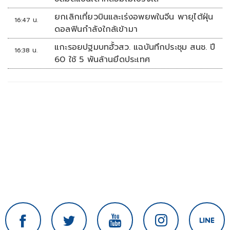
ยกเลิกเที่ยวบินและเร่งอพยพในจีน พายุไต้ฝุ่น
16:47 น.
ดอลฟินกำลังใกล้เข้ามา
แกะรอยปฐมบทฮั้วสว. แฉบันทึกประชุม สนช. ปี
16:38 น.
60 ใช้ 5 พันล้านยึดประเทศ