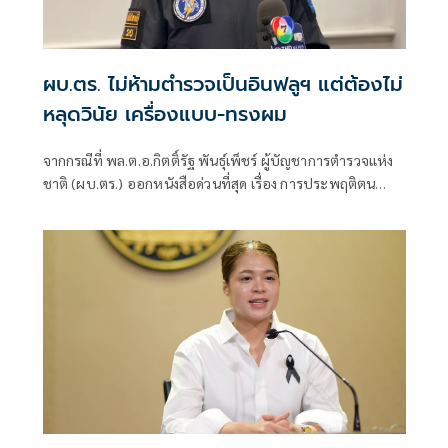
ผบ.ตร. ไม่ห้ามตำรวจเป็นอินฟลูฯ แต่ต้องไม่
หลุดวินัย เครื่องแบบ-ทรงผม
จากกรณีที่ พล.ต.อ.กิตติ์รัฐ พันธุ์เพ็ชร์ ผู้บัญชาการตำรวจแห่ง
ชาติ (ผบ.ตร.) ออกหนังสือด่วนที่สุด เรื่อง การประพฤติตน
อย่างเหมาะสมของข้าราชการตำรวจเมื่อแต่งเครื่องแบบ โดย
เฉพาะตำรวจอินโฟเอนเซอร์ที่ปรากฏตัวทางสื่อสาธารณะ สื่อ
สังคมออนไลน์ และกลุ่มอินฟลูเอนเซอร์ ที่ต้องเน้นภาพลักษณ์ที่
ดีของตำรวจ