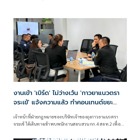
คุ้มครองอย่างไร?
งานเข้า 'เบิร์ด' ไม่ว่างเว้น 'กาวยาแนวตรา
จระเข้' แจ้งความแล้ว ทำคอนเทนต์ขยะ
กระทบภาพลักษณ์องค์กร
เจ้าหน้าที่ฝ่ายกฎหมายของบริษัทเจ้าของถุงกาวยาแนวตรา
จระเข้ ได้เดินทางเข้าพบพนักงานสอบสวน กก.4 สอท.2 เพื่อ
หารือแนวทางการดำเนินคดี "เบิร์ด วันว่างว่าง" อินฟลูเอนเซอร์
ทำคลิปนำวัตถุผงสีขาวใส่ถุง "กาวยาแนว"