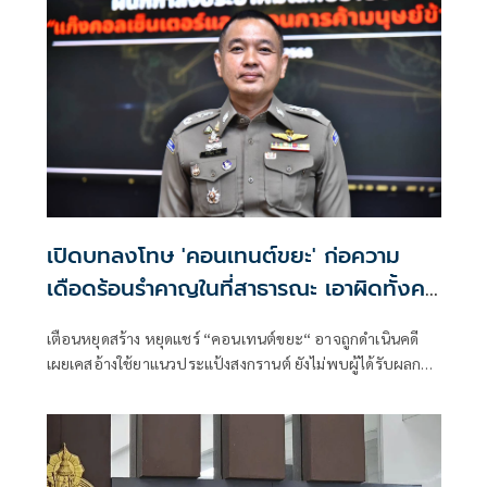
เปิดบทลงโทษ 'คอนเทนต์ขยะ' ก่อความ
เดือดร้อนรำคาญในที่สาธารณะ เอาผิดทั้งคน
ทำและส่งต่อ
เตือนหยุดสร้าง หยุดแชร์ “คอนเทนต์ขยะ“ อาจถูกดำเนินคดี
เผยเคสอ้างใช้ยาแนวประแป้งสงกรานต์ ยังไม่พบผู้ได้รับผลกระ
ทบเข้าแจ้งความ