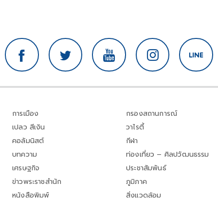
การเมือง
กรองสถานการณ์
เปลว สีเงิน
วาไรตี้
คอลัมนิสต์
กีฬา
บทความ
ท่องเที่ยว – ศิลปวัฒนธรรม
เศรษฐกิจ
ประชาสัมพันธ์
ข่าวพระราชสำนัก
ภูมิภาค
หนังสือพิมพ์
สิ่งแวดล้อม