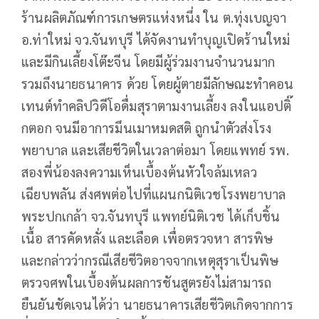
ร้านผลิตภัณฑ์การเกษตรแห่งหนึ่ง ใน ต.ทุ่งเบญจา
อ.ท่าใหม่ จว.จันทบุรี ได้จัดงานทำบุญเปิดร้านใหม่
และมีกินเลี้ยงโต๊ะจีน โดยมีผู้ร่วมงานจำนวนมาก
รวมถึงนายธนาคาร ด้วย โดยผู้ตายมีลักษณะทำคอน
เทนต์ทำคลิปวิดีโอดื่มสุราตามงานเลี้ยง ลงในแอปติ๊
กตอก จนมีอาการมึนเมาหมดสติ ถูกนำตัวส่งโรง
พยาบาล และเสียชีวิตในเวลาต่อมา โดยแพทย์ รพ.
สองพี่น้องลงความเห็นเบื้องต้นหัวใจล้มเหลว
เฉียบพลัน ส่งศพต่อไปที่แผนกนิติเวชโรงพยาบาล
พระปกเกล้า จว.จันทบุรี แพทย์นิติเวช ได้เก็บชิ้น
เนื้อ สารคัดหลั่ง และเลือด เพื่อตรวจหา สารพิษ
และกล่าวว่ากรณีเสียชีวิตอาจจากเหตุสุราเป็นพิษ
ตรวจศพในเบื้องต้นผลการชันสูตรยังไม่สามารถ
ยืนยันชัดเจนได้ว่า นายธนาคารเสียชีวิตเกิดจากการ