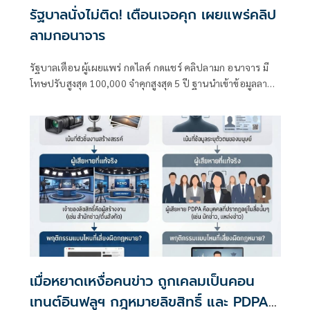
รัฐบาลนั่งไม่ติด! เตือนเจอคุก เผยแพร่คลิป
ลามกอนาจาร
รัฐบาลเตือน ผู้เผยแพร่ กดไลค์ กดแชร์ คลิปลามก อนาจาร มี
โทษปรับสูงสุด 100,000 จำคุกสูงสุด 5 ปี ฐานนำเข้าข้อมูลลามก
สู่ระบบคอมพิวเตอร์ แนะกด report ไม่สนับสนุนคอนเทนต์
ขยะ
เมื่อหยาดเหงื่อคนข่าว ถูกเคลมเป็นคอน
เทนต์อินฟลูฯ กฎหมายลิขสิทธิ์ และ PDPA