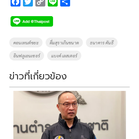
F
T
C
Li
S
ac
wi
o
n
h
e
tt
p
e
ar
b
er
y
e
o
Li
Tags
คอนเทนต์ขยะ
ดื่มสุราเกินขนาด
ธนาคาร คันธี
o
n
อินฟลูเอนเซอร์
แบงค์ เลสเตอร์
k
k
ข่าวที่เกี่ยวข้อง