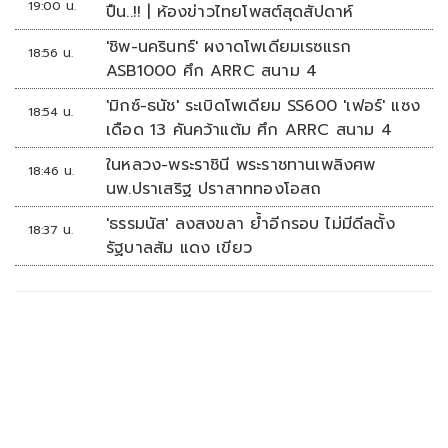
19:00 น.
ปืน..!! | ห้องข่าวไทยโพสต์สุดสัปดาห์
'ชิพ-นครินทร์' ผงาดโพเดียมเรซแรก
18:56 น.
ASB1000 ศึก ARRC สนาม 4
'มิกซ์-ธนัช' ระเบิดโพเดียม SS600 'เฟอร์' แซง
18:54 น.
เดือด 13 คันคว้าแต้ม ศึก ARRC สนาม 4
ในหลวง-พระราชินี พระราชทานเพลิงศพ
18:46 น.
นพ.ปราเสริฐ ปราสาททองโอสถ
'ธรรมนัส' ลงสงขลา ย้ำอีกรอบ ไม่มีดีลตั้ง
18:37 น.
รัฐบาลส้ม แดง เขียว