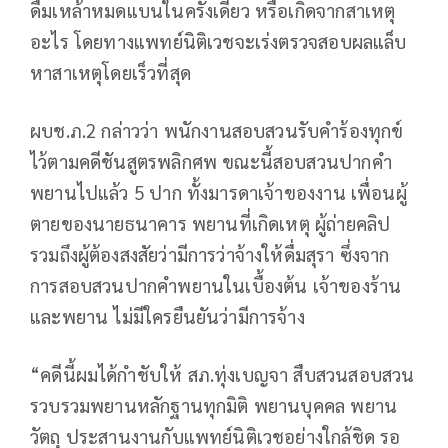
ดื่มเหล้าหมดแบนในครั้งเดียว หรือเกิดจากสาเหตุ
อะไร โดยทางแพทย์นิติเวชจะเร่งตรวจสอบผลแล็บ
หาสาเหตุโดยเร็วที่สุด
ผบช.ภ.2 กล่าวว่า พนักงานสอบสวนรับคำร้องทุกข์
ไว้ตามคดีชันสูตรพลิกศพ ขณะนี้สอบสวนปากคำ
พยานไปแล้ว 5 ปาก ทั้งมารดาเจ้าของงาน เพื่อนผู้
ตายของนายธนาคาร พยานที่เกิดเหตุ ผู้ถ่ายคลิป
รวมถึงผู้ต้องสงสัยว่ามีการว่าจ้างให้ดื่มสุรา ซึ่งจาก
การสอบสวนปากคำพยานในเบื้องต้น เจ้าของร้าน
และพยาน ไม่มีใครยืนยันว่ามีการจ้าง
“คดีนี้ผมได้กำชับให้ สภ.ทุ่งเบญจา สืบสวนสอบสวน
รวบรวมพยานหลักฐานทุกมิติ พยานบุคคล พยาน
วัตถุ ประสานงานกับแพทย์นิติเวชอย่างใกล้ชิด รอ