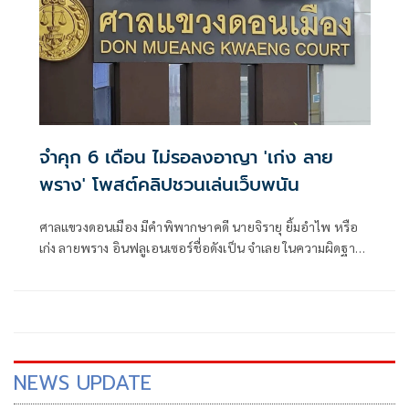
จำคุก 6 เดือน ไม่รอลงอาญา 'เก่ง ลาย
พราง' โพสต์คลิปชวนเล่นเว็บพนัน
ศาลแขวงดอนเมือง มีคำพิพากษาคดี นายจิรายุ ยิ้มอำไพ หรือ
เก่ง ลายพราง อินฟลูเอนเซอร์ชื่อดังเป็น จำเลย ในความผิดฐาน
ประกาศ ชักชวนให้ผู้อื่นเข้าเล่นการพนันออนไลน์ และพนันเอา
ทรัพย์สินโดยไม่ได้รับอนุญาต
NEWS UPDATE