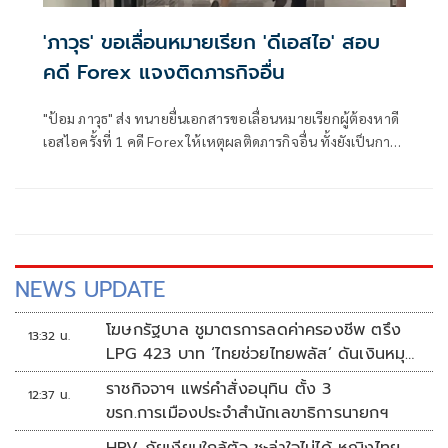
'ภาวุธ' ขอเลื่อนหมายเรียก 'ดีเอสไอ' สอบ
คดี Forex แจงติดภารกิจอื่น
"ป้อม ภาวุธ" ส่ง ทนายยื่นเอกสารขอเลื่อนหมายเรียกผู้ต้องหาดี
เอสไอครั้งที่ 1 คดี Forex ให้เหตุผลติดภารกิจอื่น ทั้งยังเป็นการ
ได้รับหมายเรียกกระชั้นชิด ยืนยัน มีหลักฐานเส้นทางการเงิน
ย้อนหลัง - การทำธุรกรรมเทรดทองคำกับบริษัท QRS
NEWS UPDATE
โฆษกรัฐบาล ชูมาตรการลดค่าครองชีพ ตรึง
13:32 น.
LPG 423 บาท ‘ไทยช่วยไทยพลัส’ ดันเงินหมุน
แสนล้าน
ราชกิจจาฯ แพร่คำสั่งอนุทิน ตั้ง 3
12:37 น.
ขรก.การเมืองประจำสำนักเลขาธิการนายกฯ