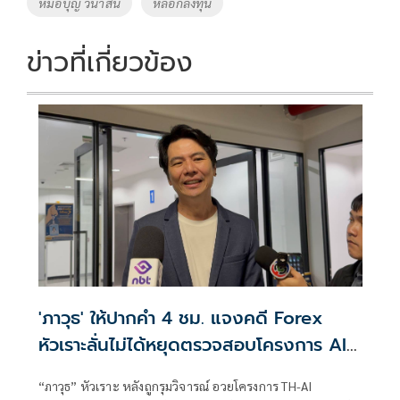
หมอบุญ วนาสิน
หลอกลงทุน
k
k
ข่าวที่เกี่ยวข้อง
'ภาวุธ' ให้ปากคำ 4 ชม. แจงคดี Forex
หัวเราะลั่นไม่ได้หยุดตรวจสอบโครงการ AI
แลกจบคดี
“ภาวุธ” หัวเราะ หลังถูกรุมวิจารณ์ อวยโครงการ TH-AI