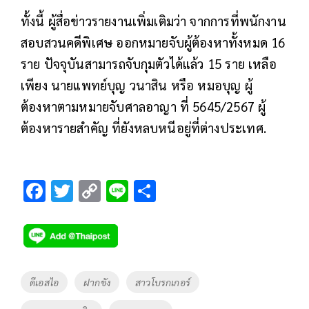
ทั้งนี้ ผู้สื่อข่าวรายงานเพิ่มเติมว่า จากการที่พนักงาน
สอบสวนคดีพิเศษ ออกหมายจับผู้ต้องหาทั้งหมด 16
ราย ปัจจุบันสามารถจับกุมตัวได้แล้ว 15 ราย เหลือ
เพียง นายแพทย์บุญ วนาสิน หรือ หมอบุญ ผู้
ต้องหาตามหมายจับศาลอาญา ที่ 5645/2567 ผู้
ต้องหารายสำคัญ ที่ยังหลบหนีอยู่ที่ต่างประเทศ.
F
T
C
Li
S
ac
wi
o
n
h
e
tt
p
e
ar
b
er
y
e
o
Li
Tags
ดีเอสไอ
ฝากขัง
สาวโบรกเกอร์
o
n