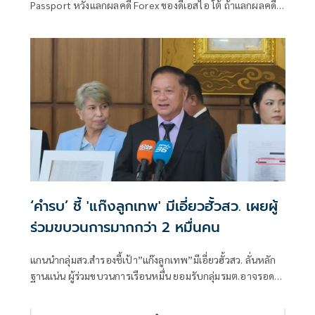
Passport หวังแลกผลคดี Forex ของดีเอสไอ โต้ ถ้าแลกผลคดี
ได้คงไม่มายืนอยู่ตรงนี้ รับลดบทบาทตรวจสอบ เหตุติดภารกิจ
งานประชุมคณะอนุฯหลายชุด เผยยังมีเพื่อน สส.รายอื่นของ
พรรคประชาชน รับผิดชอบโดยตรงอยู่แล้ว
‘คำรบ’ ชี้ 'แก๊งลูกเทพ' มีเอี่ยวฮั้วสว. เผยผู้
ร่วมขบวนการมากกว่า 2 หมื่นคน
แกนนำกลุ่มสว.สำรองชี้เป้า”แก๊งลูกเทพ”มีเอี่ยวฮั้วสว. ลั่นหลัก
ฐานแน่น ผู้ร่วมขบวนการเรือนหมื่น ยอมรับกลุ่มรมต.อาจรอด
เพราะคดีอาญา หลักฐานต้องชัดสิ้นข้อสงสัย เตือนกกต.หากไม่
ส่งศาลฎีกาสอย 138 สว.โดนร้องเอาผิดติดคุก!