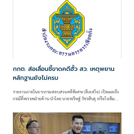
กกต. ส่อเลื่อนชี้ขาดคดีฮั้ว สว. เหตุพยาน
หลักฐานยังไม่ครบ
รายงานภายในจากกรมสอบสวนคดีพิเศษ (ดีเอสไอ) เปิดเผยถึง
กรณีที่พรรคฝ่ายค้าน นำโดย นายพริษฐ์ วัชรสินธุ หรือไอติม
สส.บัญชีรายชื่อ และรองหัวหน้าพรรคประชาชน พร้อมด้วย
นายยิ่งชีพ อัชฌานนท์ ผู้อำนวยการโครงการอินเทอร์เน็ตเพื่อ
กฎหมายประชาชน หรือไอลอว์ (iLaw) ได้นำคำให้การของ
พยานและเอกสารบางส่วนที่อ้างว่าเกี่ยวข้องกับคดีฮั้วเลือก
สมาชิกวุฒิสภา (สว.) มาเปิดเผยต่อสาธารณ