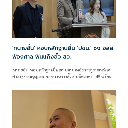
'ทนายอั๋น' หอบหลักฐานยื่น 'ปชน.' ชง อสส.
ฟ้องศาล ฟันแก๊งฮั้ว สว.
'ทนายอั๋น' หอบหลักฐานยื่น สส.ปชน. ชงอัยการสูงสุดส่งฟ้อง
ศาลรัฐธรรมนูญ ลากคอขบวนการฮั้ว สว. ผิดมาตรา 49 พร้อม
ฟันกกต. ผิด 157 ด้าน 'ภัณฑิล' ย้ำต้องคุ้มครองพยาน ไม่ใช่ข่มขู่