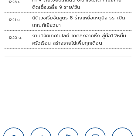
HPV ภัยเงียบใกล้ตัว ชะล่าใจไม่ได้ หญิงไทย
12:28 น.
ติดเชื้อเฉลี่ย 9 ราย/วัน
นิติเวชเริ่มชันสูตร 8 ร่างเหยื่อเหตุยิง รร. เปิด
12:21 น.
เกณฑ์เยียวยา
งานวิจัยเทคโนโลยี โดดลงจากหิ้ง สู่มือ1.2หมื่น
12:20 น.
ครัวเรือน สร้างรายได้เพิ่มทุกเดือน