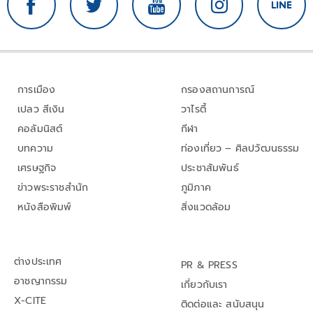
การเมือง
กรองสถานการณ์
เปลว สีเงิน
วาไรตี้
คอลัมนิสต์
กีฬา
บทความ
ท่องเที่ยว – ศิลปวัฒนธรรม
เศรษฐกิจ
ประชาสัมพันธ์
ข่าวพระราชสำนัก
ภูมิภาค
หนังสือพิมพ์
สิ่งแวดล้อม
ต่างประเทศ
PR & PRESS
อาชญากรรม
เกี่ยวกับเรา
X-CITE
ติดต่อและ สนับสนุน