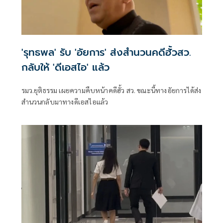
'รุทธพล' รับ 'อัยการ' ส่งสำนวนคดีฮั้วสว.
กลับให้ 'ดีเอสไอ' แล้ว
รมว.ยุติธรรม เผยความคืบหน้าคดีฮั้ว สว. ขณะนี้ทางอัยการได้ส่ง
สำนวนกลับมาทางดีเอสไอแล้ว