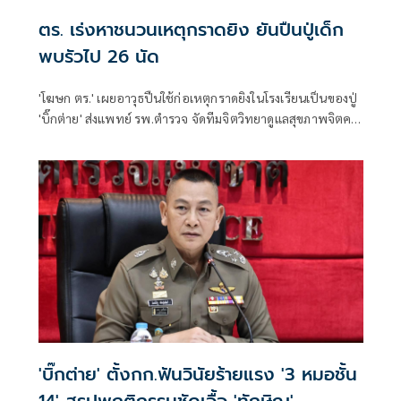
ตร. เร่งหาชนวนเหตุกราดยิง ยันปืนปู่เด็ก
พบรัวไป 26 นัด
'โฆษก ตร.' เผยอาวุธปืนใช้ก่อเหตุกราดยิงในโรงเรียนเป็นของปู่
'บิ๊กต่าย' ส่งแพทย์ รพ.ตำรวจ จัดทีมจิตวิทยาดูแลสุขภาพจิตครู
นักเรียน ผู้ปกครอง
'บิ๊กต่าย' ตั้งกก.ฟันวินัยร้ายแรง '3 หมอชั้น
14' สรุปพฤติกรรมชัดเอื้อ 'ทักษิณ'