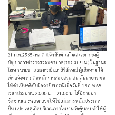
21 ก.พ.2565-พล.ต.ต.จิรสันต์ แก้วแสงเอก รองผู้
บัญชาการตำรวจรวจนครบาล(รอง ผบช.น.) ในฐานะ
โฆษก บช.น. แถลงกรณีน.ส.สิริลักษณ์ ผู้เสียหาย ได้
เข้าแจ้งความต่อพนักงานสอบสวน สน.คันนายาว ขอ
ให้ดำเนินคดีกับมิจฉาชีพ กรณีเมื่อวันที่ 18 ก.พ.65
เวลาประมาณ 20.00 น. – 21.00 น. ได้มีชายมา
ชักชวนและหลอกลวง ให้ไปเล่นการพนันประเภท
ปั่น แปะ เหตุเกิดบริเวณภายในงานวัดคู้บอน ทำให้ผู้