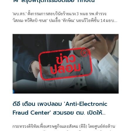
'ผบ.ตร.' ตั้งกรรมการสอบวินัยร้ายแรง 3 หมอ รพ.ตำรวจ
'โสภณ-ทวีศิลป์-ชนะ' ปมเอื้อ 'ทักษิณ' นอนวีไอพีชั้น 14 มอบ
หมาย 'พล.ต.อ.อิทธิพล' นั่งประธาน เร่งสรุปโดยเร็ว
ดีอี เตือน เพจปลอม 'Anti-Electronic
Fraud Center' สวมรอย ตม. เปิดให้
ติดตามรับเงินคืนจาก 'สแกมเมอร์' ระวัง
กระทรวงดิจิทัลเพื่อเศรษฐกิจและสังคม (ดีอี) โดยศูนย์ต่อต้าน
สูญเงิน-ข้อมูลส่วนบุคคล