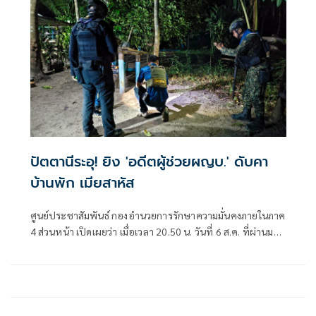
รัฐมนตรีว่าการกระทรวงดิจิทัลเพื่อเศรษฐกิจและสังคม (ดีอี)
โดยยกระดับความสำคัญเรื่องการสร้างความตระหนักรู้เท่าทัน
ภัยอาชญากรรมทางเทคโนโลยี ข่าวปลอม และข้อมูลบิดเบือน
ปัตตานีระอุ! ยิง 'อดีตผู้ช่วยผญบ.' ดับคา
บ้านพัก เมียสาหัส
ศูนย์ประชาสัมพันธ์ กองอำนวยการรักษาความมั่นคงภายในภาค
4 ส่วนหน้า เปิดเผยว่า เมื่อเวลา 20.50 น. วันที่ 6 ส.ค. ที่ผ่านมา
เกิดเหตุคนร้ายไม่ทราบจำนวนใช้อาวุธปืนลอบยิงนายรียะ
อาแว อดีตผู้ช่วยผู้ใหญ่บ้านหมู่ที่ 5