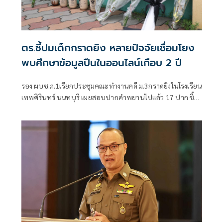
ตร.ชี้ปมเด็กกราดยิง หลายปัจจัยเชื่อมโยง
พบศึกษาข้อมูลปืนในออนไลน์เกือบ 2 ปี
รอง ผบช.ภ.1เรียกประชุมคณะทำงานคดี ม.3กราดยิงในโรงเรียน
เทพศิรินทร์ นนทบุรี เผยสอบปากคำพยานไปแล้ว 17 ปาก ชี้
ชนวนเหตุมาจากหลายปัจจัย ทั้งเรื่องครอบครัว มีปัญหากับ
เพื่อน เสพสื่อโซเชียล พบเคยสั่งซื้อปืนบีบีกันทางออนไลน์มา
โรงเรียนแต่ถูกครูยึด เร่งตรวจสอบมือถือ-คอมพิวเตอร์ โยงเหตุ
สลด