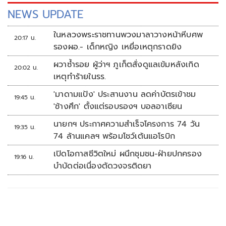
NEWS UPDATE
ในหลวงพระราชทานพวงมาลาวางหน้าหีบศพ
20:17 น.
รองผอ.- เด็กหญิง เหยื่อเหตุกราดยิง
ผวาซ้ำรอย ผู้ว่าฯ ภูเก็ตสั่งดูแลเข้มหลังเกิด
20:02 น.
เหตุทำร้ายในรร.
'มาดามแป้ง' ประสานงาน ลดค่าบัตรเข้าชม
19:45 น.
'ช้างศึก' ตั้งแต่รอบรองฯ บอลอาเซียน
นายกฯ ประกาศความสำเร็จโครงการ 74 วัน
19:35 น.
74 ล้านแคลฯ พร้อมโชว์เต้นแอโรบิก
เปิดโอกาสชีวิตใหม่ ผนึกชุมชน-ฝ่ายปกครอง
19:16 น.
บำบัดต่อเนื่องตัดวงจรติดยา