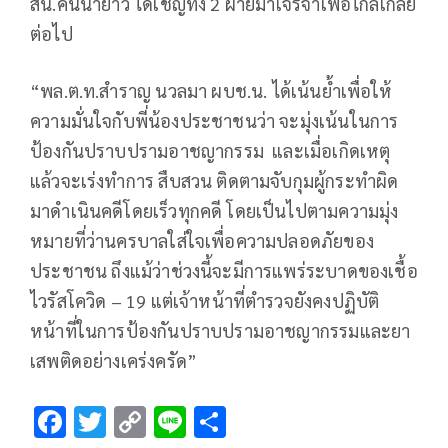
สน.คันนายาว ได้เชิญทั้ง 2 ฝ่ายมาเจรจาเพื่อไกล่เกลี่ย
ต่อไป
“พล.ต.ท.สำราญ นวลมา ผบช.น. ได้เน้นย้ำเพื่อให้
ความมั่นใจกับพี่น้องประชาชนว่า จะมุ่งเน้นในการ
ป้องกันปราบปรามอาชญากรรม และเมื่อเกิดเหตุ
แล้วจะเร่งทำการ สืบสวน ติดตามจับกุมผู้กระทำผิด
มาดำเนินคดีโดยเร็วทุกคดี โดยเป็นไปตามความมุ่ง
หมายที่ว่านครบาลใส่ใจเพื่อความปลอดภัยของ
ประชาชน ถึงแม้ว่าช่วงนี้จะมีการแพร่ระบาดของเชื้อ
ไวรัสโควิด – 19 แต่เจ้าหน้าที่ตำรวจยังคงปฏิบัติ
หน้าที่ในการป้องกันปราบปรามอาชญากรรมและยา
เสพติดอย่างเคร่งครัด”
F
T
C
Li
S