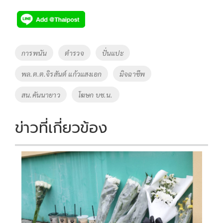
ac
wi
o
n
h
e
tt
p
e
ar
b
er
y
e
o
Li
Tags
การพนัน
ตำรวจ
ปั่นแปะ
o
n
พล.ต.ต.จิรสันต์ แก้วแสงเอก
มิจฉาชีพ
k
k
สน.คันนายาว
โฆษก บช.น.
ข่าวที่เกี่ยวข้อง