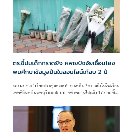
ตร.ชี้ปมเด็กกราดยิง หลายปัจจัยเชื่อมโยง
พบศึกษาข้อมูลปืนในออนไลน์เกือบ 2 ปี
รอง ผบช.ภ.1เรียกประชุมคณะทำงานคดี ม.3กราดยิงในโรงเรียน
เทพศิรินทร์ นนทบุรี เผยสอบปากคำพยานไปแล้ว 17 ปาก ชี้
ชนวนเหตุมาจากหลายปัจจัย ทั้งเรื่องครอบครัว มีปัญหากับ
เพื่อน เสพสื่อโซเชียล พบเคยสั่งซื้อปืนบีบีกันทางออนไลน์มา
โรงเรียนแต่ถูกครูยึด เร่งตรวจสอบมือถือ-คอมพิวเตอร์ โยงเหตุ
สลด