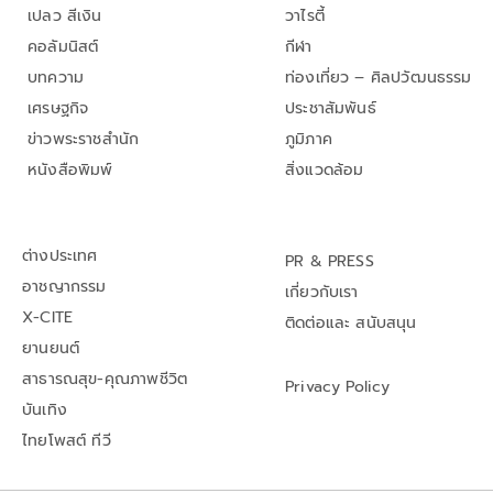
เปลว สีเงิน
วาไรตี้
คอลัมนิสต์
กีฬา
บทความ
ท่องเที่ยว – ศิลปวัฒนธรรม
เศรษฐกิจ
ประชาสัมพันธ์
ข่าวพระราชสำนัก
ภูมิภาค
หนังสือพิมพ์
สิ่งแวดล้อม
ต่างประเทศ
PR & PRESS
อาชญากรรม
เกี่ยวกับเรา
X-CITE
ติดต่อและ สนับสนุน
ยานยนต์
สาธารณสุข-คุณภาพชีวิต
Privacy Policy
บันเทิง
ไทยโพสต์ ทีวี