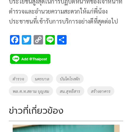
ประโยชน์สูงสุดในการปฏิบัติหน้าที่ของเจ้าหน้าที่
ตำรวจและอำนวยความสะดวกให้แก่พี่น้อง
ประชาชนที่เข้ารับการบริการอย่างดีที่สุดต่อไป
F
T
C
Li
S
ac
wi
o
n
h
e
tt
p
e
ar
b
er
y
e
o
Li
Tags
ตำรวจ
นครบาล
บันไดโรงพัก
o
n
พล.ต.ท.สยาม บุญสม
สน.สุทธิสาร
สร้างอาคาร
k
k
ข่าวที่เกี่ยวข้อง