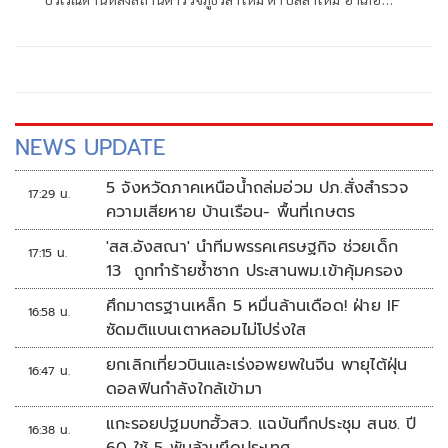
เมืองยะลา จังหวัดยะลา
NEWS UPDATE
5 จังหวัดภาคเหนือน้ำถล่มอ่วม ปภ.สั่งสำรวจ
17:29 น.
ความเสียหาย บ้านเรือน- พื้นที่เกษตร
'สส.อังสณา' นำทีมพรรคเศรษฐกิจ ช่วยเด็ก
17:15 น.
13 ถูกทำร้ายซ้ำซาก ประสานพม.เข้าคุ้มครอง
ศึกมาตรฐานเหล็ก 5 หมื่นล้านเดือด! ฝ่าย IF
16:58 น.
ซัดมติแบนเตาหลอมไม่โปร่งใส
ยกเลิกเที่ยวบินและเร่งอพยพในจีน พายุไต้ฝุ่น
16:47 น.
ดอลฟินกำลังใกล้เข้ามา
แกะรอยปฐมบทฮั้วสว. แฉบันทึกประชุม สนช. ปี
16:38 น.