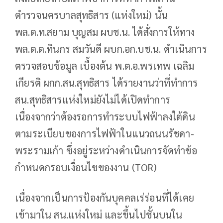
ตำรวจนครบาลสุทธิสาร (แห่งใหม่) นั้น
‍พล.ต.ท.สยาม บุญสม ผบช.น. ได้สั่งการให้ทาง
พล.ต.ต.ทินกร สมวันดี ผบก.อก.บช.น. ดำเนินการ
ตรวจสอบข้อมูล เบื้องต้น พ.ต.อ.พรเทพ เฉลิม
เกียรติ ผกก.สน.สุทธิสาร ได้รายงานว่าที่ทำการ
สน.สุทธิสารแห่งใหม่ยังไม่ได้เปิดทำการ
เนื่องจากว่าต้องรอการทำระบบไฟฟ้าลงใต้ดิน
ตามระเบียบของการไฟฟ้าในแนวถนนรัชดา-
พระรามเก้า ซึ่งอยู่ระหว่างดำเนินการจัดทำข้อ
กำหนดกรอบเงื่อนไขของงาน (TOR)
เนื่องจากเป็นการป้องกันบุคคลเร่ร่อนที่ได้เคย
เข้ามาใน สน.แห่งใหม่ และขึ้นไปชั้นบนใน