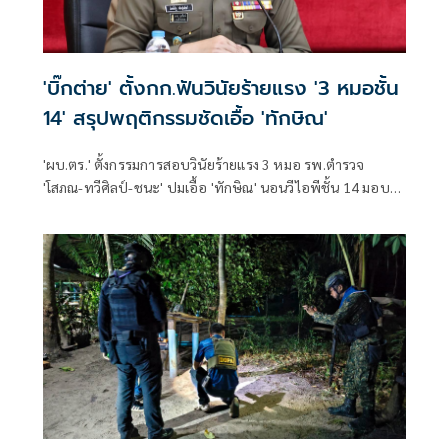
'บิ๊กต่าย' ตั้งกก.ฟันวินัยร้ายแรง '3 หมอชั้น
14' สรุปพฤติกรรมชัดเอื้อ 'ทักษิณ'
'ผบ.ตร.' ตั้งกรรมการสอบวินัยร้ายแรง 3 หมอ รพ.ตำรวจ
'โสภณ-ทวีศิลป์-ชนะ' ปมเอื้อ 'ทักษิณ' นอนวีไอพีชั้น 14 มอบ
หมาย 'พล.ต.อ.อิทธิพล' นั่งประธาน เร่งสรุปโดยเร็ว