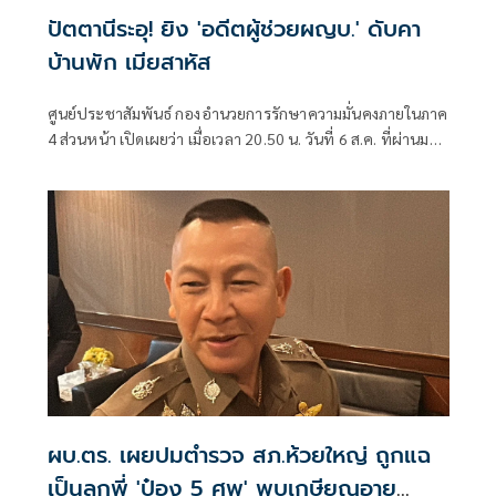
ปัตตานีระอุ! ยิง 'อดีตผู้ช่วยผญบ.' ดับคา
บ้านพัก เมียสาหัส
ศูนย์ประชาสัมพันธ์ กองอำนวยการรักษาความมั่นคงภายในภาค
4 ส่วนหน้า เปิดเผยว่า เมื่อเวลา 20.50 น. วันที่ 6 ส.ค. ที่ผ่านมา
เกิดเหตุคนร้ายไม่ทราบจำนวนใช้อาวุธปืนลอบยิงนายรียะ
อาแว อดีตผู้ช่วยผู้ใหญ่บ้านหมู่ที่ 5
ผบ.ตร. เผยปมตำรวจ สภ.ห้วยใหญ่ ถูกแฉ
เป็นลูกพี่ 'ป๋อง 5 ศพ' พบเกษียณอายุ