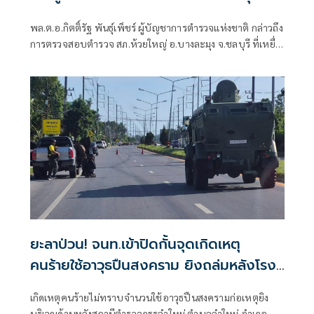
ตั้งแต่ปี 57
พล.ต.อ.กิตติ์รัฐ พันธุ์เพ็ชร์ ผู้บัญชาการตำรวจแห่งชาติ กล่าวถึง
การตรวจสอบตำรวจ สภ.ห้วยใหญ่ อ.บางละมุง จ.ชลบุรี ที่เหยื่อ
ซึ่งถูกนายป๋อง ผู้ต้องหาคดีฆาตกรรม 5 ศพ ข่มขืนและข่มขู่ออก
มาระบุว่า นายป๋องเป็นเด็กเดินยาของตำรวจ สภ.ห้วยใหญ่
ยะลาป่วน! จนท.เข้าปิดกั้นจุดเกิดเหตุ
คนร้ายใช้อาวุธปืนสงคราม ยิงถล่มหลังโรง
พักลำใหม่
เกิดเหตุคนร้ายไม่ทราบจำนวนใช้อาวุธปืนสงครามก่อเหตุยิง
บริเวณด้านหลังสถานีตำรวจภูธรลำใหม่ ตำบลลำใหม่ อำเภอ