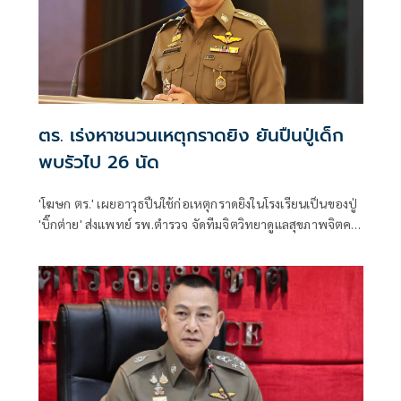
ตร. เร่งหาชนวนเหตุกราดยิง ยันปืนปู่เด็ก
พบรัวไป 26 นัด
'โฆษก ตร.' เผยอาวุธปืนใช้ก่อเหตุกราดยิงในโรงเรียนเป็นของปู่
'บิ๊กต่าย' ส่งแพทย์ รพ.ตำรวจ จัดทีมจิตวิทยาดูแลสุขภาพจิตครู
นักเรียน ผู้ปกครอง