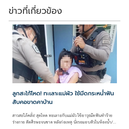
ข่าวที่เกี่ยวข้อง
ลูกสะใภ้โหด! ทะเลาะแม่ผัว ใช้มีดกระหน่ำฟัน
สับคอขาดคาบ้าน
สาวสะใภ้คลั่ง! สุดโหด ทะเลาะกับแม่ผัว ใช้อาวุธมีดฟันทำร้าย
ร่างกาย ตัดศีรษะจนขาด หลังก่อเหตุ นั่งรอมอบตัวในห้องน้ำ/ผู้
การฯเผย ผู้ต้องหารักษาจิตเวชตั้งแต่ปี 59