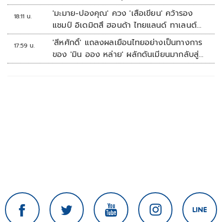
'มะมาย-ปองคุณ' ควง 'เสือเขียน' คว้ารอง
18:11 น.
แชมป์ อิเดมิตสึ ฮอนด้า ไทยแลนด์ ทาเลนต์
คัพ สนาม 3
'สีหศักดิ์' แถลงผลเยือนไทยอย่างเป็นทางการ
17:59 น.
ของ 'มิน ออง หล่าย' ผลักดันเมียนมากลับสู่
อาเซียน