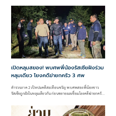
เปิดหลุมสยอง! พบศพพี่น้องรัสเซียฝังร่วม
หลุมเดียว โยงคดีฆ่ายกครัว 3 ศพ
ตำรวจภาค 2 เปิดปมคดีสะเทือนขวัญ พบศพสองพี่น้องชาว
รัสเซียถูกฝังในหลุมเดียวกัน ก่อนขยายผลเชื่อมโยงคดีฆ่ายกครัว
ชาวไทย 3 ศพ จับผู้ต้องหาได้ครบ 4 ราย พร้อมเร่งสอบสวน
หาความเชื่อมโยงคดีอื่นเพิ่มเติม