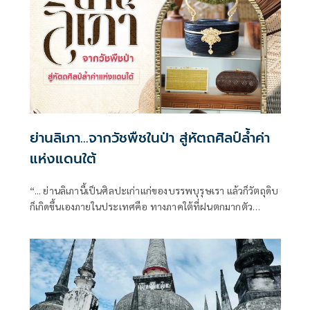
ย่านลิเภา…จากวัชพืชในป่า สู่หัตถศิลป์ล้ำค่า
แห่งแดนใต้
“... ย่านลิเภานี้เป็นศิลปะเก่าแก่ของบรรพบุรุษเรา แล้วก็วัตถุดิบ
ก็เกิดขึ้นเองภายในประเทศคือ ทางภาคใต้ที่ฝนตกมากตัว
ย่านลิเภานั่นก็คือเป็นวัชพืชชนิดหนึ่งที่ขึ้นเอง