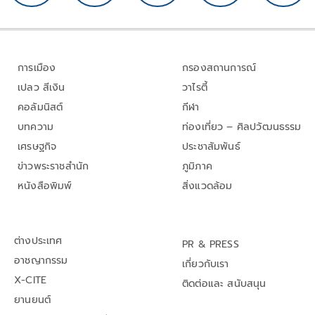
การเมือง
กรองสถานการณ์
เปลว สีเงิน
วาไรตี้
คอลัมนิสต์
กีฬา
บทความ
ท่องเที่ยว – ศิลปวัฒนธรรม
เศรษฐกิจ
ประชาสัมพันธ์
ข่าวพระราชสำนัก
ภูมิภาค
หนังสือพิมพ์
สิ่งแวดล้อม
ต่างประเทศ
PR & PRESS
อาชญากรรม
เกี่ยวกับเรา
X-CITE
ติดต่อและ สนับสนุน
ยานยนต์