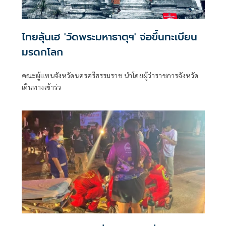
ไทยลุ้นเฮ 'วัดพระมหาธาตุฯ' จ่อขึ้นทะเบียน
มรดกโลก
คณะผู้แทนจังหวัดนครศรีธรรมราช นำโดยผู้ว่าราชการจังหวัด
เดินทางเข้าร่ว