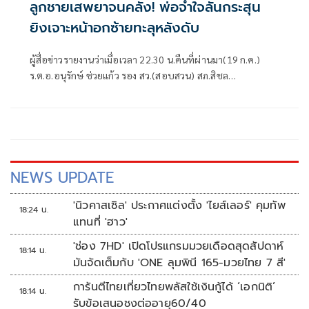
ลูกชายเสพยาจนคลั่ง! พ่อจำใจลั่นกระสุน
ยิงเจาะหน้าอกซ้ายทะลุหลังดับ
ผู้สื่อข่าวรายงานว่าเมื่อเวลา 22.30 น.คืนที่ผ่านมา(19 ก.ค.)
ร.ต.อ.อนุรักษ์ ช่วยแก้ว รอง สว.(สอบสวน) สภ.สิชล
จว.นครศรีธรรมราช ได้รับแ
NEWS UPDATE
'นิวคาสเซิล' ประกาศแต่งตั้ง 'ไยส์เลอร์' คุมทัพ
18:24 น.
แทนที่ 'ฮาว'
'ช่อง 7HD' เปิดโปรแกรมมวยเดือดสุดสัปดาห์
18:14 น.
มันจัดเต็มกับ 'ONE ลุมพินี 165-มวยไทย 7 สี'
การันตีไทยเที่ยวไทยพลัสใช้เงินกู้ได้ ‘เอกนิติ’
18:14 น.
รับข้อเสนอชงต่ออายุ60/40