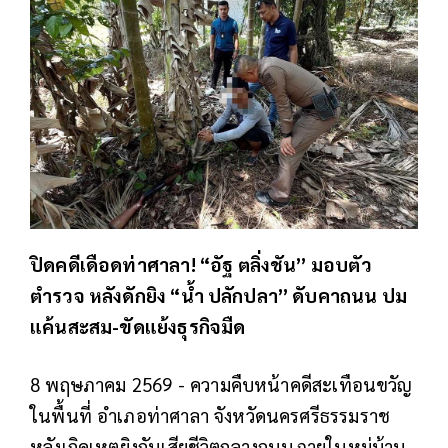
ปิดคดีเดือดท่าศาลา! “อัฐ ตลิ่งชัน” มอบตัว
ตำรวจ หลังดักยิง “น้ำ ปลักปลา” ดับคาถนน ปม
แค้นสะสม-ขัดแย้งธุรกิจมืด
8 พฤษภาคม 2569 - ความคืบหน้าคดีสะเทือนขวัญ
ในพื้นที่ อำเภอท่าศาลา จังหวัดนครศรีธรรมราช
หลังเกิดเหตุยิงกันเสียชีวิตกลางถนนภายในหมู่บ้าน