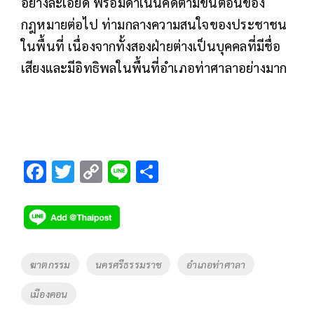
อย่างละเอียด พร้อมดำเนินคดีตามขั้นตอนของ
กฎหมายต่อไป ท่ามกลางความสนใจของประชาชน
ในพื้นที่ เนื่องจากทั้งสองฝ่ายต่างเป็นบุคคลที่มีชื่อ
เสียงและมีอิทธิพลในพื้นที่อำเภอท่าศาลาอย่างมาก
F
T
C
Li
S
ac
wi
o
n
h
e
tt
p
e
ar
b
er
y
e
o
Li
Tags
ฆาตกรรม
นครศรีธรรมราช
อำเภอท่าศาลา
o
n
เมืองคอน
k
k