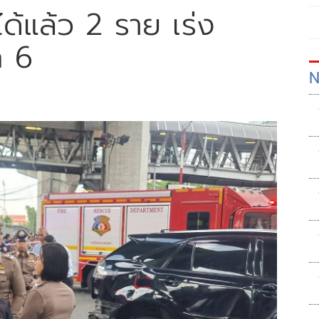
ิตได้แล้ว 2 ราย เร่ง
อีก 6
N