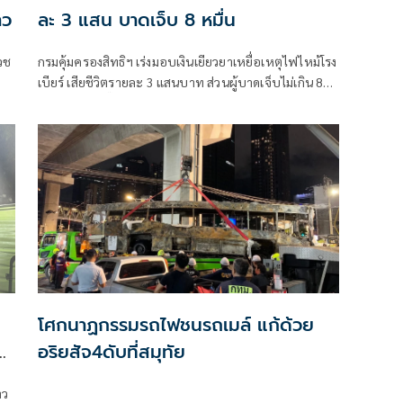
าว
ละ 3 แสน บาดเจ็บ 8 หมื่น
เวช
กรมคุ้มครองสิทธิฯ เร่งมอบเงินเยียวยาเหยื่อเหตุไฟไหม้โรง
เบียร์ เสียชีวิตรายละ 3 แสนบาท ส่วนผู้บาดเจ็บไม่เกิน 8
ก
หมื่น 'ป่อเต็กตึ๊ง' ช่วยค่าฌาปนกิจ 2 หมื่น/คน พร้อมช่วย
เคลื่อนย้ายศพ
โศกนาฏกรรมรถไฟชนรถเมล์ แก้ด้วย
์
อริยสัจ4ดับที่สมุทัย
าว