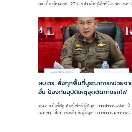
เผยเบื้องต้นเคสดำ 27 ราย ส่วนใหญ่เสียชีวิตจากการสำล
ควัน นำร่างผู้ประสบเหตุออกจากร้านหมดแล้วรอพิสูจน
อัตลักษณ์
ผบ.ตร. สั่งทุกพื้นที่บูรณาการหน่วยงา
อื่น ป้องกันอุบัติเหตุจุดตัดทางรถไฟ
พล.ต.อ.กิตติ์รัฐ พันธุ์เพ็ชร์ ผู้บัญชาการตำรวจแห่งชาติ
(ผบ.ตร.) สั่งการด่วนไปยังผู้บัญชาการตำรวจนครบาล, ผู
บัญชาการตำรวจภูธรภาค 1-9 และ ผู้บัญชาการตำรวจ
สอบสวนกลาง ในการดำเนินการและการปฏิบัติเพื่อป้อง