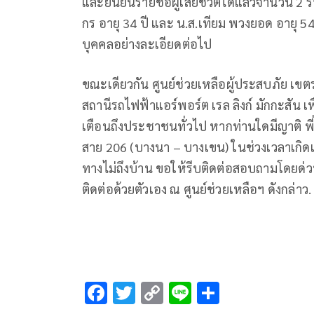
และยืนยันรายชื่อผู้เสียชีวิตได้แล้วจำนวน 
กร อายุ 34 ปี และ น.ส.เทียม พวงยอด อายุ 54
บุคคลอย่างละเอียดต่อไป
ขณะเดียวกัน ศูนย์ช่วยเหลือผู้ประสบภัย เขตร
สถานีรถไฟฟ้าแอร์พอร์ต เรล ลิงก์ มักกะสั
เตือนถึงประชาชนทั่วไป หากท่านใดมีญาติ พี่น
สาย 206 (บางนา – บางเขน) ในช่วงเวลาเกิดเหต
ทางไม่ถึงบ้าน ขอให้รีบติดต่อสอบถามโดยด่
ติดต่อด้วยตัวเอง ณ ศูนย์ช่วยเหลือฯ ดังกล่าว.
F
T
C
Li
S