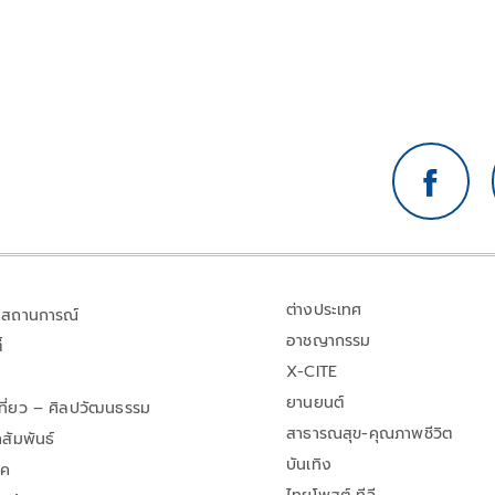
ต่างประเทศ
สถานการณ์
อาชญากรรม
้
X-CITE
ยานยนต์
เที่ยว – ศิลปวัฒนธรรม
สาธารณสุข-คุณภาพชีวิต
สัมพันธ์
บันเทิง
าค