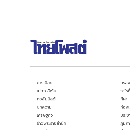
และลดโอกาส
การเมือง
กรอง
เปลว สีเงิน
วาไรตี
คอลัมนิสต์
กีฬา
บทความ
ท่อง
เศรษฐกิจ
ประชา
ข่าวพระราชสำนัก
ภูมิภ