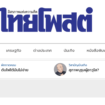
เศรษฐกิจ
ต่างประเทศ
บันเทิง
หนังสือพิม
ผักกาดหอม
วิสามัญบันเทิง
ดับไฟใต้มันไม่ง่าย
สุภาพบุรุษผู้อาวุโส?