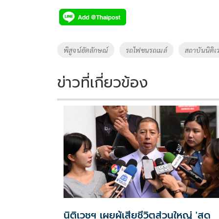
ac
wi
o
n
h
e
tt
p
e
ar
b
er
y
e
o
Li
Tags
พิสูจน์อัตลักษณ์
รถไฟชนรถเมล์
สถาบันนิติเ
o
n
k
k
ข่าวที่เกี่ยวข้อง
นิติเวชฯ เผยผู้เสียชีวิตส่วนใหญ่ 'สูด