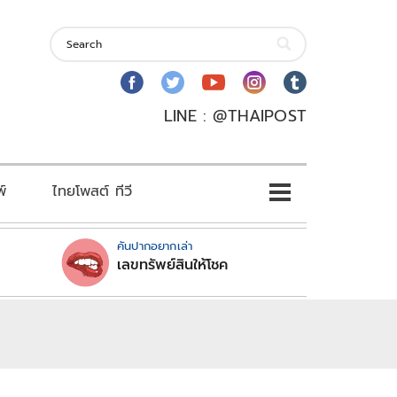
LINE : @THAIPOST
พ์
ไทยโพสต์ ทีวี
คันปากอยากเล่า
เลขทรัพย์สินให้โชค