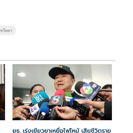
วชวิทยา
ยธ. เร่งเยียวยาเหยื่อไฟไหม้ เสียชีวิตราย