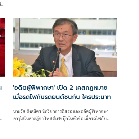
ัก
์
น
'อดีตผูัพิพากษา' เปิด 2 เคสกฎหมาย
เมื่อรถไฟกับรถยนต์ชนกัน ใครประมาท
นายวัส ติงสมิตร นักวิชาการอิสระ และอดีตผู้พิพากษา
้
อาวุโสในศาลฎีกา โพสต์เฟซบุ๊กในหัวข้อ เมื่อรถไฟกับ
รถยนต์ชนกัน: ใครประมาท? เปิด 2 เคสกฎหมายที่คนขับ
กัน
รถและผู้โดยสารต้องรู้! มีเนื้อหาดังนี้