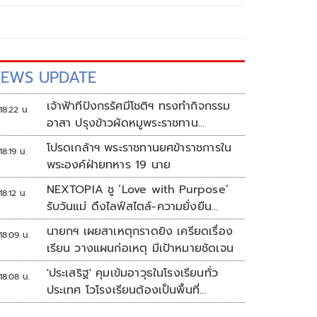
EWS UPDATE
เจ้าฟ้าทีปังกรรัศมีโชติฯ ทรงทำกิจกรรม
18:22 น.
อาสา ปรุงข้าวผัดหมูพระราชทาน
ประชาชน
โปรดเกล้าฯ พระราชทานยศข้าราชการใน
18:19 น.
พระองค์ฝ่ายทหาร 19 นาย
NEXTOPIA ชู ‘Love with Purpose’
18:12 น.
รับวันแม่ ดึงไลฟ์สไตล์-ความยั่งยืน
สร้างประสบการณ์ช้อปปิงมีความหมาย
นายกฯ เผยสาเหตุกราดยิง เครียดเรื่อง
18:09 น.
เรียน วางแผนก่อเหตุ มีเป้าหมายชัดเจน
'ประเสริฐ' คุมเข้มอาวุธในโรงเรียนทั่ว
18:08 น.
ประเทศ โวโรงเรียนต้องเป็นพื้นที่
ปลอดภัย