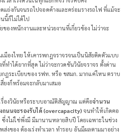
วงเวลาเร่งด่วนในทุกแยกที่จราจรคับคั่ง
บียดแย่งกันจนรถไปจอดค้างและคร่อมรางรถไฟ ที่แม้จะ
ี้ก็ไม่ได้ไป
งพนักงานและหน่วยงานที่เกี่ยวข้อง ไม่ว่าจะ
เมืองไทย ให้เคารพกฎจราจรจนเป็นนิสัยติดตัวแบบ
ี่ทำได้ยากที่สุด ไม่ว่าจะกวดขันวินัยจราจร ตั้งด่าน
ยกฎระเบียบของ รฟท. หรือ ขสมก. มากแค่ไหน ตราบ
เสี่ยงก็พร้อมจะกลับมาเสมอ
เรื่องวินัยหรือระบบอาณัติสัญญาณ แต่คือ
จำนวน
งถนนจะรองรับได้ (overcapacity)
จนทำให้เกิดคอ
่งไม่ใช่พึ่งมี มีมานานหลายสิบปี โดยเฉพาะในช่วง
อาชีพส่งของ ต้องเร่งทำเวลา ทำรอบ อันมีผลตามมาอย่าง