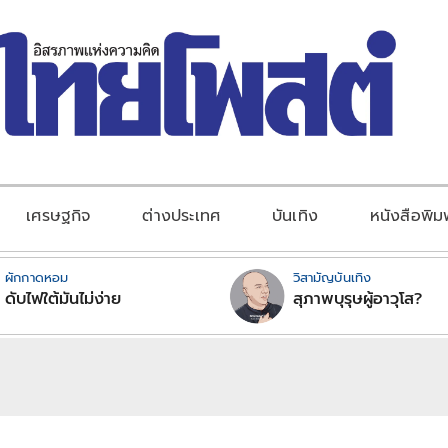
เศรษฐกิจ
ต่างประเทศ
บันเทิง
หนังสือพิม
ผักกาดหอม
วิสามัญบันเทิง
ดับไฟใต้มันไม่ง่าย
สุภาพบุรุษผู้อาวุโส?