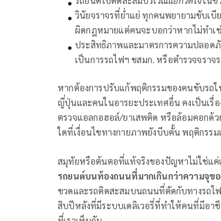
รถยนต์ไปติดสะสมบริเวณ
แยกวัดใจ
ในช่
วินัยจราจรที่ย่ำแย่ ทุกคนพยายามขับเ
ผิดกฎหมายแต่คนจะบอกว่าหากไม่ทำเช่นน
ประสิทธิภาพและมาตรการความปลอดภัยขอ
เป็นการรถไฟฯ ขสมก. หรือตำรวจจราจร
หากต้องการปรับแก้พฤติกรรมของคนขับรถใน
ญี่ปุ่นและคนในอารยะประเทศอื่น คงเป็นเรื่องท
ตรวจแอลกอฮอล์/ยาเสพติด หรือล้อมคอกด้ว
ใดที่เงื่อนไขทางกายภาพยังบีบคั้น พฤติกรรม
สมุทัยหรือต้นตอที่แท้จริงของปัญหาไม่ใช่แค่
รถยนต์บนท้องถนนที่มากเกินกว่าความจุขอ
ขวดและรถติดสะสมบนถนนที่ตัดกับทางรถไฟ ซึ
สิบปีหลังที่มีระบบเดลิเวอรี่ที่ทำให้คนที่มี
ที่เราเห็นกัน