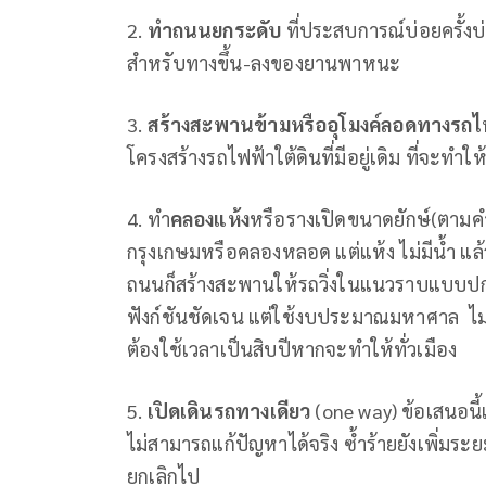
2.
ทำถนนยกระดับ
ที่ประสบการณ์บ่อยครั้งบ่
สำหรับทางขึ้น-ลงของยานพาหนะ
3.
สร้างสะพานข้ามหรืออุโมงค์ลอดทางรถ
โครงสร้างรถไฟฟ้าใต้ดินที่มีอยู่เดิม ที่จะทำใ
4. ทำ
คลองแห้ง
หรือรางเปิดขนาดยักษ์(ตามคำ
กรุงเกษมหรือคลองหลอด แต่แห้ง ไม่มีน้ำ แล้
ถนนก็สร้างสะพานให้รถวิ่งในแนวราบแบบปกติ
ฟังก์ชันชัดเจน แต่ใช้งบประมาณมหาศาล ไม่น
ต้องใช้เวลาเป็นสิบปีหากจะทำให้ทั่วเมือง
5.
เปิดเดินรถทางเดียว
(one way) ข้อเสนอนี้
ไม่สามารถแก้ปัญหาได้จริง ซ้ำร้ายยังเพิ่มร
ยกเลิกไป