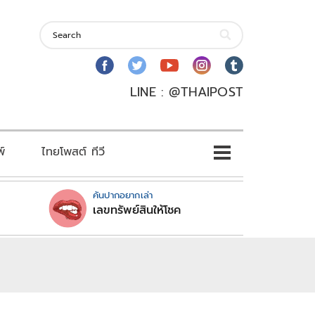
LINE : @THAIPOST
พ์
ไทยโพสต์ ทีวี
คันปากอยากเล่า
เลขทรัพย์สินให้โชค