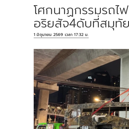
โศกนาฏกรรมรถไฟช
อริยสัจ4ดับที่สมุทั
1 มิถุนายน 2569 เวลา 17:32 น.