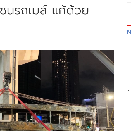
นรถเมล์ แก้ด้วย
ย
N