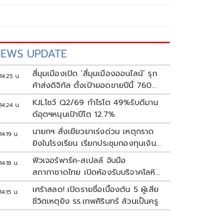
EWS UPDATE
สี่มุมเมืองเปิด ‘สี่มุมเมืองออนไลน์’ รุก
14:25 น.
ค้าส่งดิจิทัล ตั้งเป้ายอดขายปีนี้ 760
ล้านบาท
KJLโชว์ Q2/69 กำไรโต 49%รับดีมาน
14:24 น.
ด์อุตฯหนุนเป้าปีโต 12.7%
นายกฯ สั่งเยียวยาเร่งด่วน เหตุกราด
14:19 น.
ยิงในโรงเรียน เรียกประชุมกองทุนเงิน
ช่วยเหลือฯทันที
ฟิวเจอร์พาร์ค-สเปลล์ จับมือ
14:18 น.
สภากาชาดไทย เปิดห้องรับบริจาคโลหิต
ประจำแห่งแรกในศูนย์การค้าปทุมธานี
เศร้าสลด! เปิดรายชื่อเบื้องต้น 5 ผู้เสีย
14:15 น.
ชีวิตเหตุยิง รร.เทพศิรินทร์ ล้วนเป็นครู