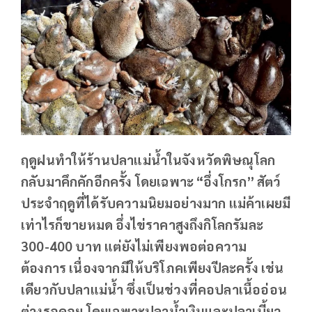
ฤดูฝนทำให้ร้านปลาแม่น้ำในจังหวัดพิษณุโลก
กลับมาคึกคักอีกครั้ง โดยเฉพาะ “อึ่งโกรก” สัตว์
ประจำฤดูที่ได้รับความนิยมอย่างมาก แม่ค้าเผยมี
เท่าไรก็ขายหมด อึ่งไข่ราคาสูงถึงกิโลกรัมละ
300-400 บาท แต่ยังไม่เพียงพอต่อความ
ต้องการ เนื่องจากมีให้บริโภคเพียงปีละครั้ง
เช่น
เดียวกับปลาแม่น้ำ ซึ่งเป็นช่วงที่คอปลาเนื้ออ่อน
ต่างรอคอย โดยเฉพาะปลาน้ำเงินและปลาเบี้ยว