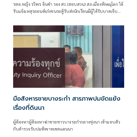
รตอ.หญิง รวิพร อินขำ รอง สว.(สอบสวน) สภ.เมืองพิษณุโลก ได้
รับแจ้งเหตุรถยนต์เก๋งชนรถตู้รับส่งนักเรียนมีผู้ได้รับบาดเจ็บ
และ เสียชีวิต ที่ถนนสายบึงพระ-วังน้ำใส หมู่ 6 ตำบลบึงพระ
อำเภอเมือง จังหวัดพิษณุโลก จึงรุดตรวจสอบที่เกิดเหตุพร้อม
ด้วยสมาคมกู้ภัยข่าวภาพ พิษณุโลก แพทย์เวรโรงพยาบาล
มหาวิทยาลัยนเรศวร พิษณุโลก
มือสังหารชายบางระกำ สารภาพปมขัดแย้ง
เรื่องที่ดินนา
ผู้ต้องหาผู้ต้องหาฆ่าชายชาวบางระกำกลางทุ่งนา เข้ามอบตัว
กับตำรวจรับปมพิพาทเขตแดนนา