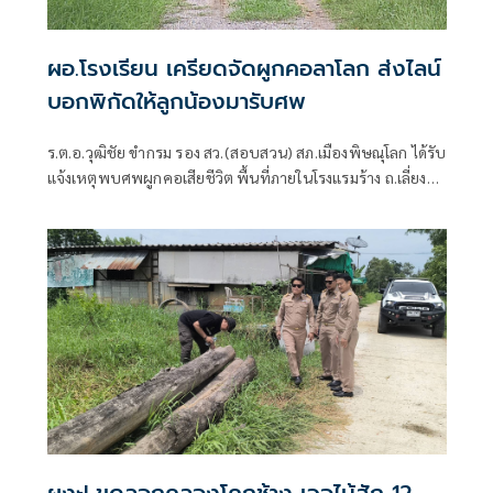
ผอ.โรงเรียน เครียดจัดผูกคอลาโลก ส่งไลน์
บอกพิกัดให้ลูกน้องมารับศพ
ร.ต.อ.วุฒิชัย ขำกรม รอง สว.(สอบสวน) สภ.เมืองพิษณุโลก ได้รับ
แจ้งเหตุพบศพผูกคอเสียชีวิต พื้นที่ภายในโรงแรมร้าง ถ.เลี่ยง
เมืองพิษณุโลก หมู่ที่ 7 ตำบลบึงพระ อำเภอเมือง จังหวัด
พิษณุโลก จึงรุดตรวจสอบที่เกิดเหตุพร้อมด้วยกู้ภัยพิษณุโลก
มูลนิธิประสาทบุญสถาน แพทย์เวรโรงพยาบาลพุทธชินราช
พิษณุโลก เมื่อมาถึงที่เกิดเหตุพบร่างผู้เสียชีวิตผูกคอตนเองใต้
ต้นยาง
ผงะ! ขุดลอกคลองโคกช้าง เจอไม้สัก 12