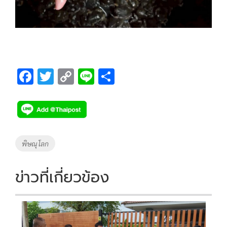
F
T
C
Li
S
ac
wi
o
n
h
e
tt
p
e
ar
b
er
y
e
o
Li
Tags
พิษณุโลก
o
n
k
k
ข่าวที่เกี่ยวข้อง