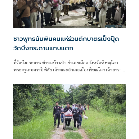
ชาวพุทธนับพันคนแห่ร่วมตักบาตรเป็งปุ๊ด
วัดบึงกระดานแทบแตก
ที่วัดบึงกระดาน ตำบลบ้านป่า อำเภอเมือง จังหวัดพิษณุโลก
พระครูเกษมวาปีพิสัย เจ้าคณะอำเภอเมืองพิษณุโลก เจ้าอาวาส
วัดบึงกระดาน รักษาการแทนเจ้าอาวาสวัดนางพญา เป็น
ประธานฝ่ายสงฆ์ ในพิธีนพเคราะห์ต่อชะตาเสริมบารมี สวด
คาถาบูชาพระอุปคุต 88 จบ และตักบาตรเที่ยงคืน 69 รูป