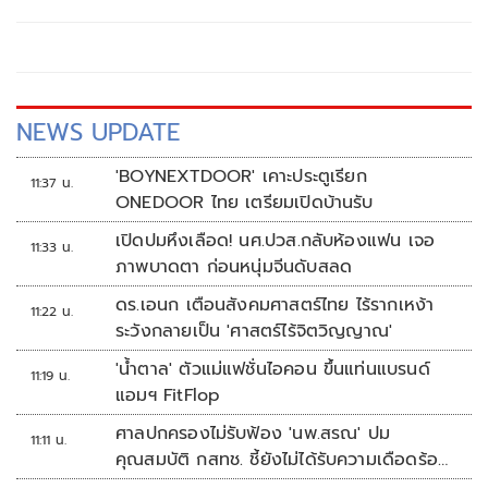
NEWS UPDATE
'BOYNEXTDOOR' เคาะประตูเรียก
11:37 น.
ONEDOOR ไทย เตรียมเปิดบ้านรับ
เปิดปมหึงเลือด! นศ.ปวส.กลับห้องแฟน เจอ
11:33 น.
ภาพบาดตา ก่อนหนุ่มจีนดับสลด
ดร.เอนก เตือนสังคมศาสตร์ไทย ไร้รากเหง้า
11:22 น.
ระวังกลายเป็น 'ศาสตร์ไร้จิตวิญญาณ'
'น้ำตาล' ตัวแม่แฟชั่นไอคอน ขึ้นแท่นแบรนด์
11:19 น.
แอมฯ FitFlop
ศาลปกครองไม่รับฟ้อง 'นพ.สรณ' ปม
11:11 น.
คุณสมบัติ กสทช. ชี้ยังไม่ได้รับความเดือดร้อน
เสียหาย