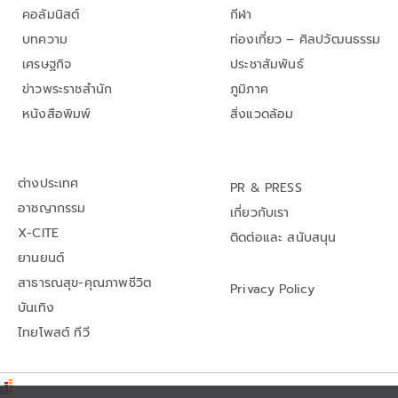
คอลัมนิสต์
กีฬา
บทความ
ท่องเที่ยว – ศิลปวัฒนธรรม
เศรษฐกิจ
ประชาสัมพันธ์
ข่าวพระราชสำนัก
ภูมิภาค
หนังสือพิมพ์
สิ่งแวดล้อม
ต่างประเทศ
PR & PRESS
อาชญากรรม
เกี่ยวกับเรา
X-CITE
ติดต่อและ สนับสนุน
ยานยนต์
สาธารณสุข-คุณภาพชีวิต
Privacy Policy
บันเทิง
ไทยโพสต์ ทีวี