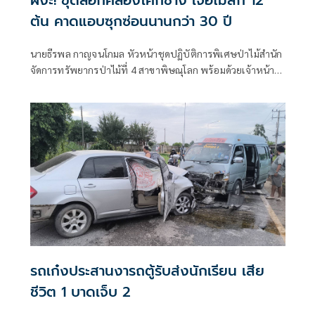
ต้น คาดแอบซุกซ่อนนานกว่า 30 ปี
นายธีรพล กาญจนโกมล หัวหน้าชุดปฏิบัติการพิเศษป่าไม้สำนัก
จัดการทรัพยากรป่าไม้ที่ 4 สาขาพิษณุโลก พร้อมด้วยเจ้าหน้าที่
ป่าไม้ เข้าตรวจยึดไม้สักท่อน ที่มีการซุกซ่อนภายในคลองโคก
ช้าง หมู่ 7 ต.สมอแข อ.เมือง จ.พิษณุโลก ซึ่งเจ้าหน้าที่คาดว่าไม้
สัก ถูกซุ
รถเก๋งประสานงารถตู้รับส่งนักเรียน เสีย
ชีวิต 1 บาดเจ็บ 2