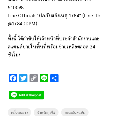
510098
Line Official: "ปภ.รับแจ้งเหตุ 1784" (Line ID:
@1784DDPM)
ทั้งนี้ ได้กำชับให้เจ้าหน้าที่ประจำสำนักงานและ
สแตนด์บายในพื้นที่พร้อมช่วยเหลือตลอด 24
ชั่วโมง
F
T
C
Li
S
ac
wi
o
n
h
e
tt
p
e
ar
b
er
y
e
o
Li
Tags
คลื่นลมแรง
จังหวัดภูเก็ต
ทะเลอันดามัน