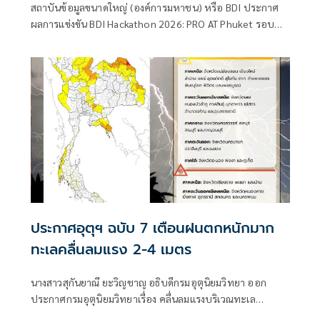
สถาบันข้อมูลขนาดใหญ่ (องค์การมหาชน) หรือ BDI ประกาศ
พร้อมต่อยอดสู่การใช้งานจริง
ผลการแข่งขัน BDI Hackathon 2026: PRO AT Phuket รอบ
ตัดสิน (Demo Day) ณ โรงแรมคอร์ทยาร์ดบาย แมริออท ภูเก็ต
ทาวน์ เฟ้นหา 5 สุดยอดนวัตกรรมด้าน Big Data และปัญญา
ประดิษฐ์ (AI) จากโจทย์ปัญหาจริงของจังหวัดภูเก็ต ที่มี
ศักยภาพในการต่อยอดสู่การใช้งานจริง
ประกาศอุตุฯ ฉบับ 7 เตือนฝนตกหนักมาก
ทะเลคลื่นลมแรง 2-4 เมตร
นางสาวสุกันยาณี ยะวิญชาญ อธิบดีกรมอุตุนิยมวิทยา ออก
ประกาศกรมอุตุนิยมวิทยาเรื่อง คลื่นลมแรงบริเวณทะเล
อันดามันตอนบนและอ่าวไทยตอนบน และฝนตกหนักถึงหนัก