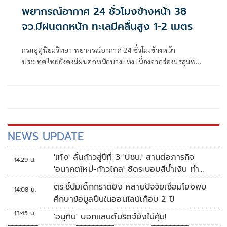
พยากรณ์อากาศ 24 ชั่วโมงข้างหน้า 38
จว.มีฝนตกหนัก ทะเลมีคลื่นสูง 1-2 เมตร
กรมอุตุนิยมวิทยา พยากรณ์อากาศ 24 ชั่วโมงข้างหน้า
ประเทศไทยยังคงมีฝนตกหนักบางแห่ง เนื่องจากร่องมรสุมพาด
ผ่านตอนบนของภาคเหนือ
NEWS UPDATE
'เท้ง' ลั่นก้าวสู่ปีที่ 3 'ปชน.' สานต่อภารกิจ
14:29 น.
'อนาคตใหม่-ก้าวไกล' ซัดระบอบสีน้ำเงิน ทำ
หลักนิติรัฐ-นิติธรรมสั่นคลอน
ตร.ชี้ปมเด็กกราดยิง หลายปัจจัยเชื่อมโยงพบ
14:08 น.
ศึกษาข้อมูลปืนในออนไลน์เกือบ 2 ปี
13:45 น.
'อนุทิน' บอกแลนด์บริดจ์ยังไม่คุ้ม!