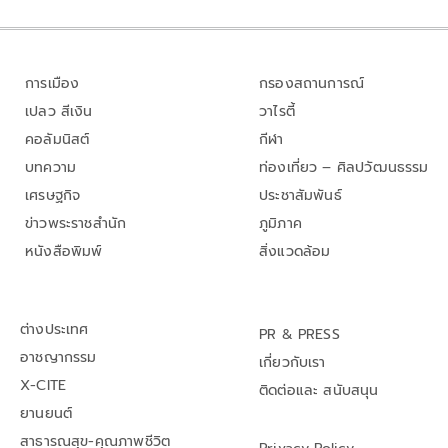
การเมือง
กรองสถานการณ์
เปลว สีเงิน
วาไรตี้
คอลัมนิสต์
กีฬา
บทความ
ท่องเที่ยว – ศิลปวัฒนธรรม
เศรษฐกิจ
ประชาสัมพันธ์
ข่าวพระราชสำนัก
ภูมิภาค
หนังสือพิมพ์
สิ่งแวดล้อม
ต่างประเทศ
PR & PRESS
อาชญากรรม
เกี่ยวกับเรา
X-CITE
ติดต่อและ สนับสนุน
ยานยนต์
สาธารณสุข-คุณภาพชีวิต