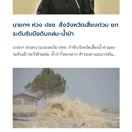
นายกฯ ห่วง ปชช. สั่งจังหวัดเสี่ยงท่วม ยก
ระดับรับมือดินถล่ม-น้ำป่า
นายกฯ ห่วงความปลอดภัย ปชช. กำชับจังหวัดเสี่ยงน้ำท่วมยก
ระดับเฝ้าระวังดินถล่ม-น้ำป่าไหลหลาก สำรองยาและเวชภัณฑ์
ไม่น้อยกว่า 72 ชม. ดูแลผู้ป่วยกลุ่มเปราะบางใกล้ชิด