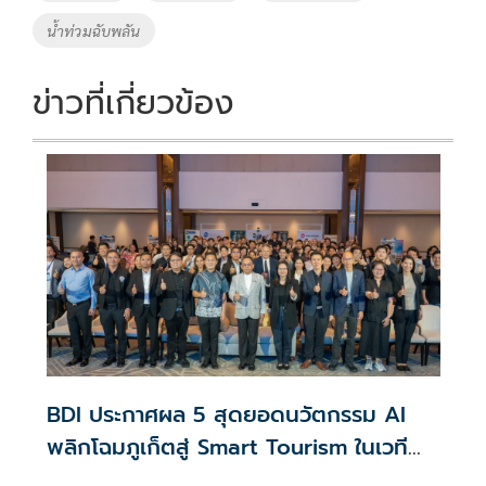
o
n
น้ำท่วมฉับพลัน
k
k
ข่าวที่เกี่ยวข้อง
BDI ประกาศผล 5 สุดยอดนวัตกรรม AI
พลิกโฉมภูเก็ตสู่ Smart Tourism ในเวที
BDI Hackathon 2026: PRO AT Phuket