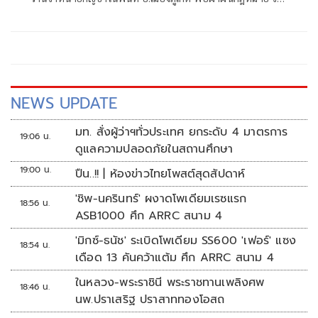
ผู้ต้องหา 5 ราย พร้อมยึดดอก
NEWS UPDATE
มท. สั่งผู้ว่าฯทั่วประเทศ ยกระดับ 4 มาตรการ
19:06 น.
ดูแลความปลอดภัยในสถานศึกษา
19:00 น.
ปืน..!! | ห้องข่าวไทยโพสต์สุดสัปดาห์
'ชิพ-นครินทร์' ผงาดโพเดียมเรซแรก
18:56 น.
ASB1000 ศึก ARRC สนาม 4
'มิกซ์-ธนัช' ระเบิดโพเดียม SS600 'เฟอร์' แซง
18:54 น.
เดือด 13 คันคว้าแต้ม ศึก ARRC สนาม 4
ในหลวง-พระราชินี พระราชทานเพลิงศพ
18:46 น.
นพ.ปราเสริฐ ปราสาททองโอสถ