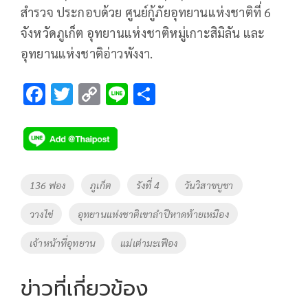
สำรวจ ประกอบด้วย ศูนย์กู้ภัยอุทยานแห่งชาติที่ 6
จังหวัดภูเก็ต อุทยานแห่งชาติหมู่เกาะสิมิลัน และ
อุทยานแห่งชาติอ่าวพังงา.
F
T
C
Li
S
ac
wi
o
n
h
e
tt
p
e
ar
b
er
y
e
o
Li
Tags
136 ฟอง
ภูเก็ต
รังที่ 4
วันวิสาขบูชา
o
n
วางไข่
อุทยานแห่งชาติเขาลำปีหาดท้ายเหมือง
k
k
เจ้าหน้าที่อุทยาน
แม่เต่ามะเฟือง
ข่าวที่เกี่ยวข้อง