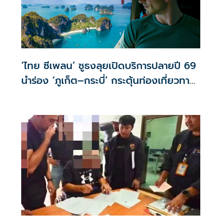
‘ไทย ซีเพลน’ ชูธงลุยเปิดบริการปลายปี 69
นำร่อง ‘ภูเก็ต–กระบี่’ กระตุ้นท่องเที่ยวทาง
น้ำ