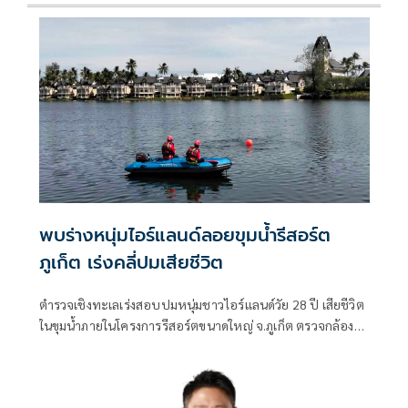
พบร่างหนุ่มไอร์แลนด์ลอยขุมน้ำรีสอร์ต
ภูเก็ต เร่งคลี่ปมเสียชีวิต
ตำรวจเชิงทะเลเร่งสอบปมหนุ่มชาวไอร์แลนด์วัย 28 ปี เสียชีวิต
ในขุมน้ำภายในโครงการรีสอร์ตขนาดใหญ่ จ.ภูเก็ต ตรวจกล้อง
วงจรปิด-สอบพยาน พร้อมส่งร่างชันสูตรหาสาเหตุที่แน่ชัด
ประสานสถานทูตแจ้งครอบครัวแล้ว