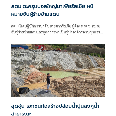
สตม.ตะครุบบอสใหญ่มาเฟียรัสเซีย หนี
หมายจับผู้ร้ายข้ามแดน
สตม.เปิดปฏิบัติการบุกจับชายชาวรัสเซีย ผู้ต้องหาตามหมาย
จับผู้ร้ายข้ามแดนและถูกกล่าวหาเป็นผู้นำองค์กรอาชญากรรม
ข้ามชาติรายใหญ่ของรัสเซีย หลังสืบทราบหลบซ่อนตัวอยู่ใน
จังหวัดภูเก็ต พร้อมพบอยู่ในราชอาณาจักรเกิ
สุดชุ่ย เอกชนก่อสร้างปล่อยน้ำปูนลงคูน้ำ
สาธารณะ