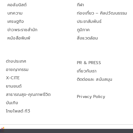
คอลัมนิสต์
กีฬา
บทความ
ท่องเที่ยว – ศิลปวัฒนธรรม
เศรษฐกิจ
ประชาสัมพันธ์
ข่าวพระราชสำนัก
ภูมิภาค
หนังสือพิมพ์
สิ่งแวดล้อม
ต่างประเทศ
PR & PRESS
อาชญากรรม
เกี่ยวกับเรา
X-CITE
ติดต่อและ สนับสนุน
ยานยนต์
สาธารณสุข-คุณภาพชีวิต
Privacy Policy
บันเทิง
ไทยโพสต์ ทีวี