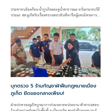
ประชาชนร้องเรียน น้ำปูนไหลลงคูน้ำสาธารณะ หวั่นกระทบวิถี
ประมง สส.ภูเก็ตรับเรื่องตรวจสอบทันทีหารือผู้แทนโครงการฯ
แก้ปัญหาเยียวยาพื้นที่
บุกตรวจ 5 ร้านกัญชาฝ่าฝืนกฎหมายเมือง
ภูเก็ต ยึดของกลางเพียบ!
ฝ่ายปกครองภูเก็ตบูรณาการร่วมหลายหน่วยงาน เข้าตรวจสอบ
ร้านจำหน่ายกัญชาในพื้นที่ อ.เมืองภูเก็ต พบฝ่าฝืนกฎหมาย จับ