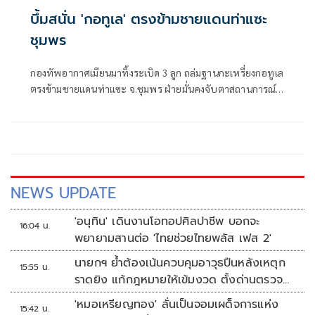
บึ้มสนั่น 'กอทูเล' ตรงข้ามชายแดนท่าแซะ
ชุมพร
กองทัพอากาศเมียนมาทิ้งระเบิด 3 ลูก ถล่มฐานกะเหรี่ยงกอทูเล
ตรงข้ามชายแดนท่าแซะ จ.ชุมพร ฝ่ายมั่นคงจับตาสถานการณ์
ใกล้ชิด
NEWS UPDATE
'อนุทิน' เดินงานโอทอปศิลปาชีพ บอกจะ
16:04 น.
พยายามสานต่อ 'ไทยช่วยไทยพลัส เฟส 2'
นายกฯ ย้ำต้องเน้นควบคุมอาวุธปืนหลังเหตุก
15:55 น.
ราดยิง แก้กฎหมายให้เข้มงวด ตั้งด่านตรวจ
เพิ่ม
'หมอเหรียญทอง' ลั่นเป็นจอมเผด็จการแห่ง
15:42 น.