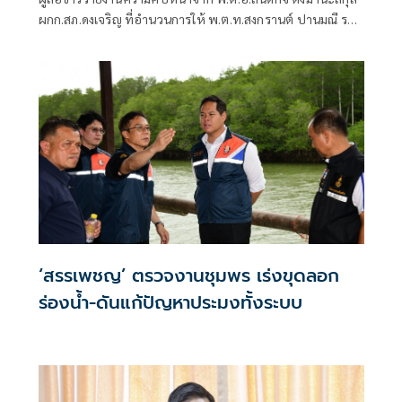
ผกก.สภ.ดงเจริญ ที่อำนวนการให้ พ.ต.ท.สงกรานต์ ปานมณี รอง
ผกก.ป.ฯ สภ.ดงเจริญ และพวกดำเนินการสืบสวนสอบสวนเพื่อ
ตามจับคนร้ายจากกรณีที่เมื่อวันที่ 21 ก.ค 69 เวลา 07.40 น. ได้
รับแจ้งว่ามีเหตุลักทรัพย์ที่โรงผลิตน้ำดื่ม หมู่ที่ 6 ต.วังงิ้ว อ.ดง
เจริญ จ.พิจิตร ตำรวจจึงลงพื้นที่จุดเกิดเหตุซึ่งได้พบ น.ส.ธิติพร
(ขอสงวนนามสกุล)
‘สรรเพชญ’ ตรวจงานชุมพร เร่งขุดลอก
ร่องน้ำ-ดันแก้ปัญหาประมงทั้งระบบ