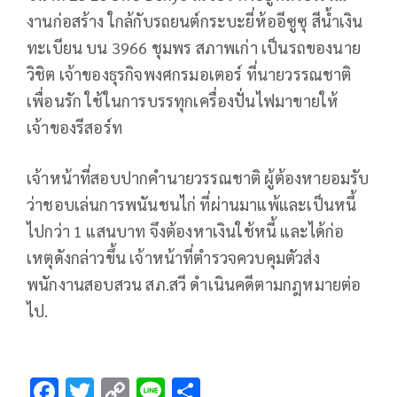
งานก่อสร้าง ใกล้กับรถยนต์กระบะยี่ห้ออีซูซุ สีน้ำเงิน
ทะเบียน บน 3966 ชุมพร สภาพเก่า เป็นรถของนาย
วิชิต เจ้าของธุรกิจพงศกรมอเตอร์ ที่นายวรรณชาติ
เพื่อนรัก ใช้ในการบรรทุกเครื่องปั่นไฟมาขายให้
เจ้าของรีสอร์ท
เจ้าหน้าที่สอบปากคำนายวรรณชาติ ผู้ต้องหายอมรับ
ว่าชอบเล่นการพนันชนไก่ ที่ผ่านมาแพ้และเป็นหนี้
ไปกว่า 1 แสนบาท จึงต้องหาเงินใช้หนี้ และได้ก่อ
เหตุดังกล่าวขึ้น เจ้าหน้าที่ตำรวจควบคุมตัวส่ง
พนักงานสอบสวน สภ.สวี ดำเนินคดีตามกฎหมายต่อ
ไป.
F
T
C
Li
S