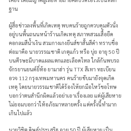
ฐาน
ผู้สื่อข่าวลงพื้นที่เกิดเหตุ พบคนร้ายถูกควบคุมตัวนั่ง
อยู่บนพื้นถนนหน้าร้านเกิดเหตุ สภาพสวมเสื้อยืด
คอกลมสีน้ำเงิน สวมกางเกงยีนส์ขาสั้นสีดำ ทราบชื่อ
ต่อมาคือ นายวรรณชาติ เกตุแก้ว หรือ บุ่ย อายุ 50 ปี
บนศีรษะมีบาดแผลแตกและเลือดไหล ใกล้กันพบรถ
จักรยานยนต์ยี่ห้อ ยามาฮ่า รุ่น TTX สีเทา ทะเบียน
อวจ 112 กรุงเทพมหานคร คนร้ายขับมายังจุดเกิด
เหตุ โดยนายวรรณชาติได้ร้องไห้ยกมือไหว้ขอโทษ
บอกว่าตนสำนึกผิดแล้วอย่าเอาเรื่องเลย แต่ผู้เสียหาย
ไม่ยอมบอกว่าให้อภัยมาหลายครั้ง แต่ครั้งนี้ทำมาก
เกินไปแล้ว
นายวิชิต ดิษฐ์ประเสริฐ อายุ 50 ปี ผู้เสียหาย เป็น