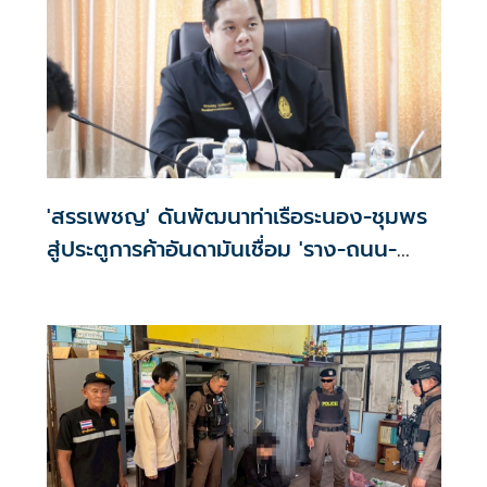
'สรรเพชญ' ดันพัฒนาท่าเรือระนอง-ชุมพร
สู่ประตูการค้าอันดามันเชื่อม 'ราง-ถนน-
ท่าเรือ'