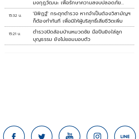
มงกุฎวัฒนะ เพื่อรักษาความสงบปลอดภัย
ภายในรพ.
'นิพิฏฐ์' กระตุกตำรวจ หากจำเป็นต้องวิสามัญฯ
15:32 น.
ก็ต้องทำทันที เพื่อมิให้ผู้บริสุทธิ์เสียชีวิตเพิ่ม
ตำรวจปิดล้อมบ้านหมวดชัย มือปืนยิงใส่ลูก
15:21 น.
บุญธรรม ยังไม่ยอมมอบตัว