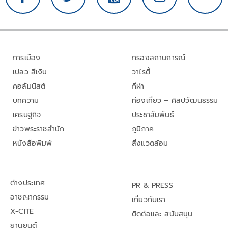
การเมือง
กรองสถานการณ์
เปลว สีเงิน
วาไรตี้
คอลัมนิสต์
กีฬา
บทความ
ท่องเที่ยว – ศิลปวัฒนธรรม
เศรษฐกิจ
ประชาสัมพันธ์
ข่าวพระราชสำนัก
ภูมิภาค
หนังสือพิมพ์
สิ่งแวดล้อม
ต่างประเทศ
PR & PRESS
อาชญากรรม
เกี่ยวกับเรา
X-CITE
ติดต่อและ สนับสนุน
ยานยนต์