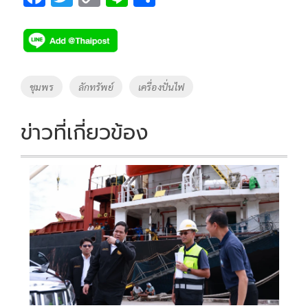
ac
wi
o
n
h
e
tt
p
e
ar
b
er
y
e
o
Li
Tags
ชุมพร
ลักทรัพย์
เครื่องปั่นไฟ
o
n
k
k
ข่าวที่เกี่ยวข้อง