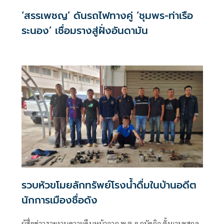
‘สรรเพชญ’ ดันรถไฟทางคู่ ‘ชุมพร-ท่าเรือ
ระนอง’ เชื่อมรางสู่ฝั่งอันดามัน
รวบหัวขโมยลักทรัพย์โรงน้ำดื่มในบ้านอดีต
นักการเมืองชื่อดัง
ผู้สื่อข่าวรายงานความคืบหน้าจาก พ.ต.อ.ถนัดกิจ ตั้งมานะสกุล