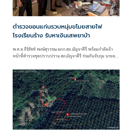
ตำรวจขอนแก่นรวบหนุ่มขโมยสายไฟ
โรงเรียนร้าง รับหาเงินเสพยาบ้า
พ.ต.อ.ธีร์ธัชช์ พงษ์สุวรรณ ผกก.สภ.มัญจาคีรี พร้อมกำลังเจ้า
หน้าที่ตำรวจชุดปราบปราม สภ.มัญจาคีรี ร่วมกันจับกุม นายอภิ
วัฒน์ สวยกรุ่น อายุ 25 ปี อยู่บ้านเลขที่ 125/1 ม.2 ต.สวนหม่อน
อ.มัญจาคีรี จ.ขอนแก่น พร้อมของกลางในกระเป๋าสะพายข้างสี
กรมท่า คีมตัดสายไฟ จำนวน 2 ชิ้น ,กรรไกร จำนวน 1 ชิ้น ,มี