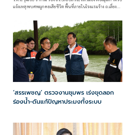
แจ้งเหตุพบศพผูกคอเสียชีวิต พื้นที่ภายในโรงแรมร้าง ถ.เลี่ยง
เมืองพิษณุโลก หมู่ที่ 7 ตำบลบึงพระ อำเภอเมือง จังหวัด
พิษณุโลก จึงรุดตรวจสอบที่เกิดเหตุพร้อมด้วยกู้ภัยพิษณุโลก
มูลนิธิประสาทบุญสถาน แพทย์เวรโรงพยาบาลพุทธชินราช
พิษณุโลก เมื่อมาถึงที่เกิดเหตุพบร่างผู้เสียชีวิตผูกคอตนเองใต้
ต้นยาง
‘สรรเพชญ’ ตรวจงานชุมพร เร่งขุดลอก
ร่องน้ำ-ดันแก้ปัญหาประมงทั้งระบบ