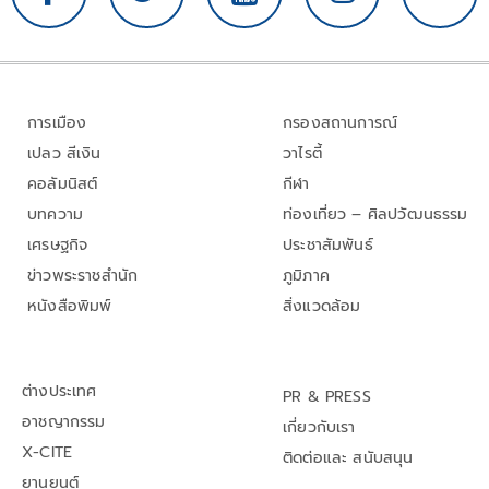
การเมือง
กรองสถานการณ์
เปลว สีเงิน
วาไรตี้
คอลัมนิสต์
กีฬา
บทความ
ท่องเที่ยว – ศิลปวัฒนธรรม
เศรษฐกิจ
ประชาสัมพันธ์
ข่าวพระราชสำนัก
ภูมิภาค
หนังสือพิมพ์
สิ่งแวดล้อม
ต่างประเทศ
PR & PRESS
อาชญากรรม
เกี่ยวกับเรา
X-CITE
ติดต่อและ สนับสนุน
ยานยนต์