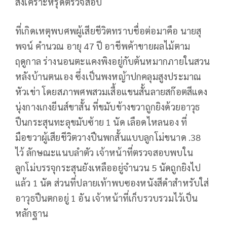
สงเคราะห์รุดตรวจสอบ
ที่เกิดเหตุพบศพผู้เสียชีวิตทราบชื่อต่อมาคือ นายสุ
พจน์ คำนวณ อายุ 47 ปี อาชีพค้าขายผลไม้ตาม
ฤดูกาล ร่างนอนตะแคงพิงอยู่กับต้นหมากภายในสวน
หลังบ้านตนเอง ซึ่งเป็นพงหญ้าปกคลุมสูงประมาณ
หัวเข่า โดยสภาพศพสวมเสื้อแขนสั้นลายสก๊อตสีแดง
นุ่งกางเกงยีนส์ขาสั้น ที่ขมับข้างขวาถูกยิงด้วยอาวุธ
ปืนกระสุนทะลุขมับซ้าย 1 นัด เลือดไหลนอง ที่
มือขวาผู้เสียชีวิตวางปืนพกสั้นแบบลูกโม่ขนาด .38
ไว้ ลักษณะแนบลำตัว เจ้าหน้าที่ตรวจสอบพบใน
ลูกโม่บรรจุกระสุนยังเหลืออยู่จำนวน 5 นัดถูกยิงไป
แล้ว 1 นัด ส่วนที่ปลายเท้าพบซองหนังสีดำสำหรับใส่
อาวุธปืนตกอยู่ 1 อัน เจ้าหน้าที่เก็บรวบรวมไว้เป็น
หลักฐาน