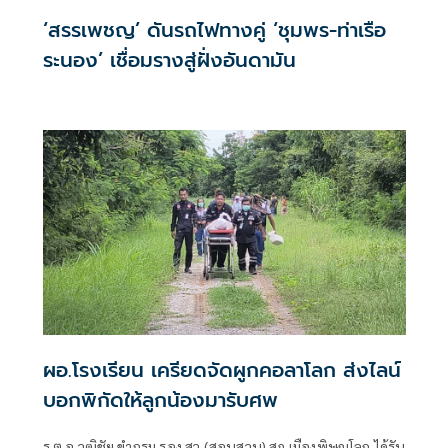
‘สรรเพชญ’ ดันรถไฟทางคู่ ‘ชุมพร-ท่าเรือ
ระนอง’ เชื่อมรางสู่ฝั่งอันดามัน
ผอ.โรงเรียน เครียดจัดผูกคอลาโลก ส่งไลน์
บอกพิกัดให้ลูกน้องมารับศพ
ร.ต.อ.วุฒิชัย ขำกรม รอง สว.(สอบสวน) สภ.เมืองพิษณุโลก ได้รับ