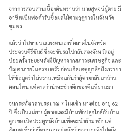
จากการสอบสวนเบื้องต้นทราบว่า นายสุพจน์ผู้ตาย มี
อาชีพเป็นพ่อค้ารับซื้อผลไม้ตามฤดูกาลในจังหวัด
ชุมพร
แล้วนำไปขายบนแผงตนเองที่ตลาดในจังหวัด
ประจวบคีรีขันธ์ ซึ่งจะขับรถไปกลับสองจังหวัดอยู่
บ่อยครั้ง ระยะหลังมีปัญหาจากสภาวะเศรษฐกิจ และ
ปัญหาภายในครอบครัว ก่อนเกิดเหตุญาติๆฝั่งภรรยา
ให้ข้อมูลว่าไม่ทราบเหมือนกันว่าผู้ตายกลับมาบ้าน
ตอนไหน แต่คาดว่าน่าจะช่วงดึกของคืนที่ผ่านมา
จนกระทั่งเวลาประมาณ 7 โมงเช้า นางต๋อย อายุ 62
ปี ซึ่งเป็นแม่ยายผู้ตายและมีบ้านพักปลูกใกล้กับบ้าน
ลูกเขย เปิดประตูหลังบ้านเพื่อจะนำผ้ามาซัก แต่
สังเกตุเห็นว่ามีคนนอนอยู่หลังบ้านลูกเขยจึงไปดูถึง