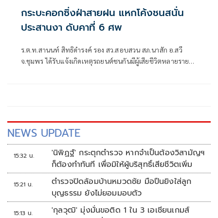
กระบะคอกซิ่งฝ่าสายฝน แหกโค้งชนสนั่น
ประสานงา ดับคาที่ 6 ศพ
ร.ต.ท.สานนท์ สิทธิดำรงค์ รอง สว.สอบสวน สภ.นาสัก อ.สวี
จ.ชุมพร ได้รับแจ้งเกิดเหตุรถยนต์ชนกันมีผู้เสียชีวิตหลายราย
และมีผู้บาดเจ็บติดอยู่ภายในรถ บนถนนสายเขาปีป-เขาทะลุ
ม.13 ต.นาสัก อ.สวี จ.ชุมพร จึงรายงานให้ผู้บังคับบัญชา ให้ได้
ทราบ ก่อนเดินทางไปตรวจสอบพร้อม ชุดกู้ชีพกู้ภัยสายชล
มูลนิธิชุมพรการกุศลสงเคราะห์ เขตเขาทะลุ เขตสวี และชุดกู้ชีพ
กู้ภัยสมาคมพุทธประทีปหลังสวน
NEWS UPDATE
'นิพิฏฐ์' กระตุกตำรวจ หากจำเป็นต้องวิสามัญฯ
15:32 น.
ก็ต้องทำทันที เพื่อมิให้ผู้บริสุทธิ์เสียชีวิตเพิ่ม
ตำรวจปิดล้อมบ้านหมวดชัย มือปืนยิงใส่ลูก
15:21 น.
บุญธรรม ยังไม่ยอมมอบตัว
'กุลวุฒิ' มุ่งมั่นขอติด 1 ใน 3 เอเชียนเกมส์
15:13 น.