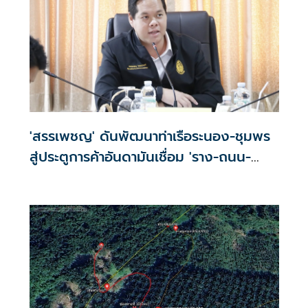
'สรรเพชญ' ดันพัฒนาท่าเรือระนอง-ชุมพร
สู่ประตูการค้าอันดามันเชื่อม 'ราง-ถนน-
ท่าเรือ'