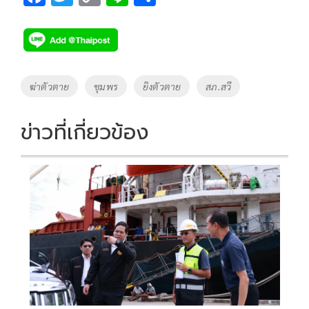
ac
wi
o
n
h
e
tt
p
e
ar
b
er
y
e
o
Li
Tags
ฆ่าตัวตาย
ชุมพร
ยิงตัวตาย
สภ.สวี
o
n
k
k
ข่าวที่เกี่ยวข้อง