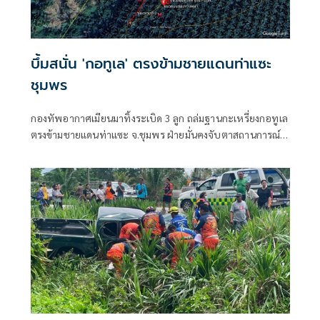
บึ้มสนั่น 'กอทูเล' ตรงข้ามชายแดนท่าแซะ
ชุมพร
กองทัพอากาศเมียนมาทิ้งระเบิด 3 ลูก ถล่มฐานกะเหรี่ยงกอทูเล
ตรงข้ามชายแดนท่าแซะ จ.ชุมพร ฝ่ายมั่นคงจับตาสถานการณ์
ใกล้ชิด