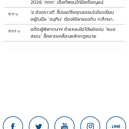
2026 'กกท.' เชื่อทัพขนไก่มีเหรียญแน่
'อ.อัจฉราวดี' ชี้ปมแก้ไขคุณธรรมในโรงเรียน
15:11 น.
อยู่ในมือ 'อนุทิน' ต้องใช้ยาแรงกับ ก.ศึกษา
เรื่องปืนแค่ปลายเหตุ
อดีตผู้พิพากษาฯ ชำแหละข้อโต้แย้งปม ‘หมอ
15:03 น.
สรณ’ ชี้คลาดเคลื่อนหลักกฎหมาย