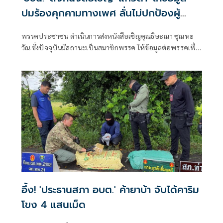
ปมร้องคุกคามทางเพศ ลั่นไม่ปกป้องผู้
กระทำผิด
พรรคประชาชน ดำเนินการส่งหนังสือเชิญคุณธิษะณา ชุณหะ
วัณ ซึ่งปัจจุบันมีสถานะเป็นสมาชิกพรรค ให้ข้อมูลต่อพรรคเพื่อ
ดำเนินการในขั้นต่อไป
อึ้ง! 'ประธานสภา อบต.' ค้ายาบ้า จับได้คาริม
โขง 4 แสนเม็ด