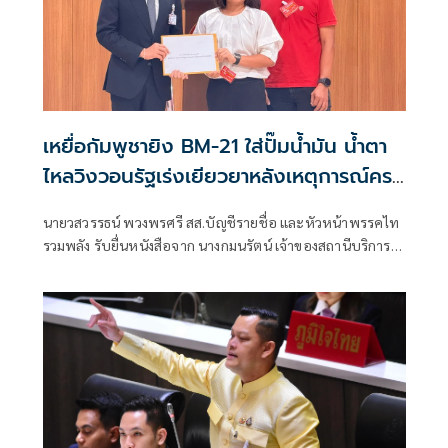
เหยื่อกัมพูชายิง BM-21 ใส่ปั๊มน้ำมัน น้ำตา
ไหลวิงวอนรัฐเร่งเยียวยาหลังเหตุการณ์ครบ
1 ปี
นายวสวรรธน์ พวงพรศรี สส.บัญชีรายชื่อ และหัวหน้าพรรคไท
รวมพลัง รับยื่นหนังสือจาก นางกมนรัตน์ เจ้าของสถานีบริการ
น้ำมัน ปตท.บ้านผือ (บ้านน้ำเย็น) อำเภอกันทรลักษ์ จังหวัด
ศรีสะเกษ ที่ได้รับความเสียหายจากเหตุการณ์จรวด BM-21 ตก
ใส่ เมื่อ 24 ก.ค. 2568 แต่จนถึงขณะนี้ยังไม่ได้การเยียวยา