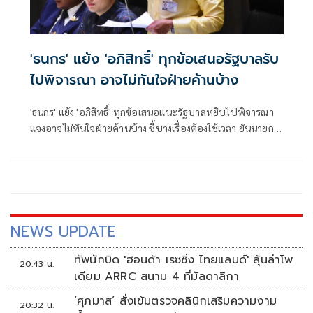
'ธนกร' แย้ง 'อภิสิทธิ์' ทุกข้อเสนอรัฐบาลรับ
ไปพิจารณา อาจไม่ทันใจฝ่ายค้านบ้าง
'ธนกร' แย้ง 'อภิสิทธิ์' ทุกข้อเสนอแนะรัฐบาลหยิบไปพิจารณา
แจงอาจไม่ทันใจฝ่ายค้านบ้าง ชี้บางเรื่องต้องใช้เวลา ยันนายกฯ
ไม่เคยนิ่งนอนใจ สั่งการใกล้ชิดห้ามทอดทิ้งประชาชน
NEWS UPDATE
ทัพนักบิด 'ฮอนด้า เรซซิ่ง ไทยแลนด์' ลุ้นล่าโพ
20:43 น.
เดียม ARRC สนาม 4 ที่มัลดาลิกา
‘ศุภมาส’ สั่งเข้มตรวจคลินิกเสริมความงาม
20:32 น.