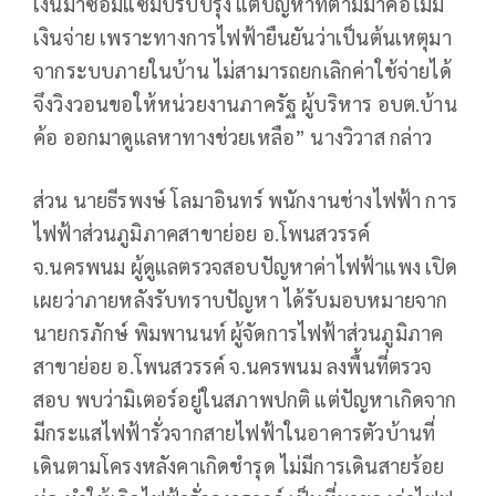
เงินมาซ่อมแซมปรับปรุง แต่ปัญหาที่ตามมาคือไม่มี
เงินจ่าย เพราะทางการไฟฟ้ายืนยันว่าเป็นต้นเหตุมา
จากระบบภายในบ้าน ไม่สามารถยกเลิกค่าใช้จ่ายได้
จึงวิงวอนขอให้หน่วยงานภาครัฐ ผู้บริหาร อบต.บ้าน
ค้อ ออกมาดูแลหาทางช่วยเหลือ” นางวิวาส กล่าว
ส่วน นายธีรพงษ์ โลมาอินทร์ พนักงานช่างไฟฟ้า การ
ไฟฟ้าส่วนภูมิภาคสาขาย่อย อ.โพนสวรรค์
จ.นครพนม ผู้ดูแลตรวจสอบปัญหาค่าไฟฟ้าแพง เปิด
เผยว่าภายหลังรับทราบปัญหา ได้รับมอบหมายจาก
นายกรภักษ์ พิมพานนท์ ผู้จัดการไฟฟ้าส่วนภูมิภาค
สาขาย่อย อ.โพนสวรรค์ จ.นครพนม ลงพื้นที่ตรวจ
สอบ พบว่ามิเตอร์อยู่ในสภาพปกติ แต่ปัญหาเกิดจาก
มีกระแสไฟฟ้ารั่วจากสายไฟฟ้าในอาคารตัวบ้านที่
เดินตามโครงหลังคาเกิดชำรุด ไม่มีการเดินสายร้อย