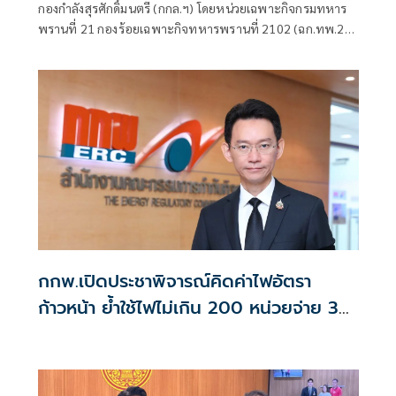
กองกำลังสุรศักดิ์มนตรี (กกล.ฯ) โดยหน่วยเฉพาะกิจกรมทหาร
พรานที่ 21 กองร้อยเฉพาะกิจทหารพรานที่ 2102 (ฉก.ทพ.21
ร้อย.ฉก.ทพ.2102) ต.ไชยบุรี อ.ท่าอุเทน จ.นครพนม
กกพ.เปิดประชาพิจารณ์คิดค่าไฟอัตรา
ก้าวหน้า ย้ำใช้ไฟไม่เกิน 200 หน่วยจ่าย 3
บาท/หน่วย