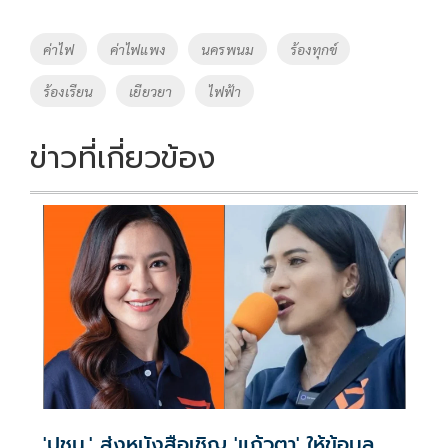
b
er
y
e
o
Li
Tags
ค่าไฟ
ค่าไฟแพง
นครพนม
ร้องทุกข์
o
n
ร้องเรียน
เยียวยา
ไฟฟ้า
k
k
ข่าวที่เกี่ยวข้อง
'ปชน.' ส่งหนังสือเชิญ 'แก้วตา' ให้ข้อมูล