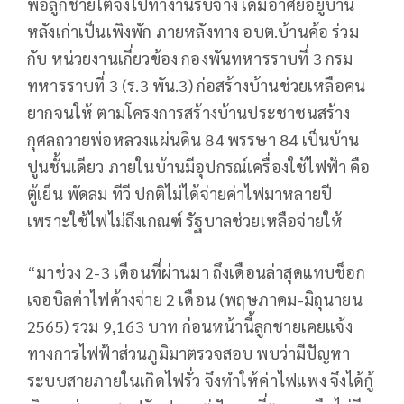
พอลูกชายโตจึงไปทำงานรับจ้าง เดิมอาศัยอยู่บ้าน
หลังเก่าเป็นเพิงพัก ภายหลังทาง อบต.บ้านค้อ ร่วม
กับ หน่วยงานเกี่ยวข้อง กองพันทหารราบที่ 3 กรม
ทหารราบที่ 3 (ร.3 พัน.3) ก่อสร้างบ้านช่วยเหลือคน
ยากจนให้ ตามโครงการสร้างบ้านประชาชนสร้าง
กุศลถวายพ่อหลวงแผ่นดิน 84 พรรษา 84 เป็นบ้าน
ปูนชั้นเดียว ภายในบ้านมีอุปกรณ์เครื่องใช้ไฟฟ้า คือ
ตู้เย็น พัดลม ทีวี ปกติไม่ได้จ่ายค่าไฟมาหลายปี
เพราะใช้ไฟไม่ถึงเกณฑ์ รัฐบาลช่วยเหลือจ่ายให้
“มาช่วง 2-3 เดือนที่ผ่านมา ถึงเดือนล่าสุดแทบช็อก
เจอบิลค่าไฟค้างจ่าย 2 เดือน (พฤษภาคม-มิถุนายน
2565) รวม 9,163 บาท ก่อนหน้านี้ลูกชายเคยแจ้ง
ทางการไฟฟ้าส่วนภูมิมาตรวจสอบ พบว่ามีปัญหา
ระบบสายภายในเกิดไฟรั่ว จึงทำให้ค่าไฟแพง จึงได้กู้