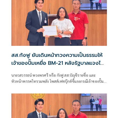
สส.กังฟู ยันเดินหน้าทวงความเป็นธรรมให้
เจ้าของปั๊มเหยื่อ BM-21 หลังรัฐบาลแจงไม่
เข้าหลักเกณฑ์เยียวยา
นายวสวรรธน์ พวงพรศรี หรือ กังฟู สส.บัญชีรายชื่อ และ
หัวหน้าพรรคไทรวมพลัง โพสต์เฟซบุ๊กต์ชี้แจงกรณีเจ้าของปั๊ม
น้ำมัน ปตท. สาขาบ้านผือ อำเภอกันทรลักษ์ จังหวัดศรีสะเกษ ที่
เสียหายจากจรวด BM-21 ของกัมพูชา ออกมาร้องเรียนว่ายังไม่
ได้รับเงินเยียวจากภาครัฐ ก่อนที่นางสาวรัชดา ธนาดิเรก โฆษก
ประจำสำนักนายกรัฐมนตรี ยืนยันว่า