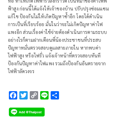
ท่อ ทำให้เกิดไฟฟ้ารั่วลงกราวด์ เป็นที่มาของค่าไฟฟ
ฟ้าสูง ก่อนนี้ได้แจ้งให้เจ้าของบ้าน ปรับปรุงซ่อมแซม
แก้ไข ป้องกันไม่ให้เกิดปัญหาซ้ำอีก โดยได้ดำเนิน
การเป็นที่เรียบร้อย มั่นในว่าจะไม่เกิดปัญหาค่าไฟ
แพงอีก ส่วนเรื่องค่าใช้จ่ายต้องดำเนินการตามระบบ
อย่างไรก็ตามฝากเตือนพี่น้องประชาชนที่ประสบ
ปัญหาหมั่นตรวจสอบดูแลสายภายใน หากพบค่า
ไฟฟ้าสูง หรือไฟรั่ว แจ้งเจ้าหน้าที่ตรวจสอบทันที
ป้องกันปัญหาค่าไฟแพง รวมถึงป้องกันอันตรายจาก
ไฟฟ้าลัดวงจร
F
T
C
Li
S
ac
wi
o
n
h
e
tt
p
e
ar