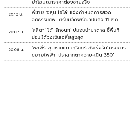
ย้ำโฆษณาราคาต้องจ่ายจริง
พี่ชาย 'ฮลุน โซโล่' แจ้งกำหนดการสวด
20:12 น.
อภิธรรมศพ เตรียมจัดพิธีฌาปนกิจ 11 ส.ค.
'ลลิดา' โต้ 'รักชนก' ปมงบน้ำบาดาล ชี้พื้นที่
20:07 น.
ปชน.ได้วงเงินเฉลี่ยสูงสุด
'พลพีร์' ลุยชายแดนสุรินทร์ สั่งเร่งรัดโครงการ
20:06 น.
ขยายไฟฟ้า 'ปราสาทตาควาย-เนิน 350'