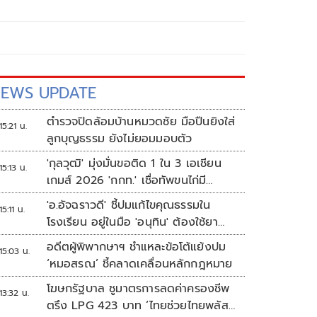
EWS UPDATE
ตำรวจปิดล้อมบ้านหมวดชัย มือปืนยิงใส่
15:21 น.
ลูกบุญธรรม ยังไม่ยอมมอบตัว
'กุลวุฒิ' มุ่งมั่นขอติด 1 ใน 3 เอเชียน
15:13 น.
เกมส์ 2026 'กกท.' เชื่อทัพขนไก่มี
เหรียญแน่
'อ.อัจฉราวดี' ชี้ปมแก้ไขคุณธรรมใน
15:11 น.
โรงเรียน อยู่ในมือ 'อนุทิน' ต้องใช้ยา
แรงกับ ก.ศึกษา เรื่องปืนแค่ปลายเหตุ
อดีตผู้พิพากษาฯ ชำแหละข้อโต้แย้งปม
15:03 น.
‘หมอสรณ’ ชี้คลาดเคลื่อนหลักกฎหมาย
โฆษกรัฐบาล ชูมาตรการลดค่าครองชีพ
13:32 น.
ตรึง LPG 423 บาท ‘ไทยช่วยไทยพลัส’