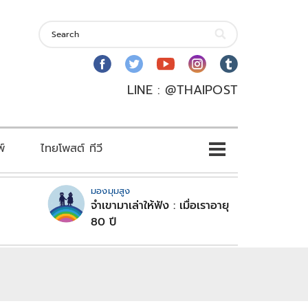
LINE : @THAIPOST
พ์
ไทยโพสต์ ทีวี
มองมุมสูง
จำเขามาเล่าให้ฟัง : เมื่อเราอายุ
80 ปี