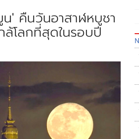
มูน' คืนวันอาสาฬหบูชา
ล้โลกที่สุดในรอบปี
N