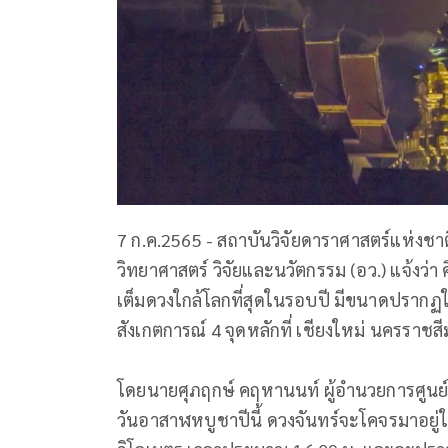
7​ ก.ค.2565 - สถาบันวิจัยดาราศาสตร์แห่งช
วิทยาศาสตร์ วิจัยและนวัตกรรม (อว.) แจ้งว่า
เต็มดวงใกล้โลกที่สุดในรอบปี มีขนาดปรากฏให
สังเกตการณ์ 4 จุดหลักที่ เชียงใหม่ นครราช
โดยนายศุภฤกษ์ คฤหานนท์ ผู้อำนวยการศูนย์
วันอาสาฬหบูชาปีนี้ ดวงจันทร์จะโคจรมาอยู่