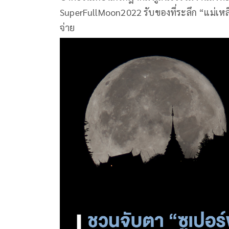
SuperFullMoon2022 รับของที่ระลึก “แม่เหล็
จ่าย