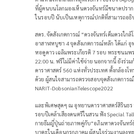
ที่ผู้คนบนโลกมองเห็นดวงจันทร์มีขนาดปรากฏใ
ในรอบปี นับเป็นเหตุการณ์ปกติที่สามารถอธ
สดร. จัดสังเกตการณ์ “ดวงจันทร์เต็มดวงใกล้
อาสาฬหบูชา 4 จุดสังเกตการณ์หลัก ได้แก่ อุท
หอดูดาว เฉลิมพระเกียรติ 7 รอบ พระชนมพร
22:00 น. ฟรีไม่มีค่าใช้จ่าย นอกจากนี้ ยังร่
ดาราศาสตร์ 560 แห่งทั่วประเทศ ตั้งกล้องโ
ด้วย ผู้สนใจสามารถตรวจสอบจุดสังเกตการณ์ใก
NARIT-DobsonianTelescope2022
และพิเศษสุดๆ ณ อุทยานดาราศาสตร์สิรินธร จ
รอบปีเคล้าเสียงดนตรีในสวน ฟัง Special Ta
กายธีมญี่ปุ่นถ่ายภาพคู่กับ“อภิมหาดวงจันท
บาตะในเดือนกรกฎาคม ผู้สนใจร่วมงานลงทะเบี