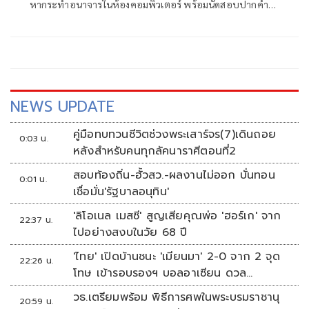
หากระทำอนาจารในห้องคอมพิวเตอร์ พร้อมนัดสอบปากคำผู้
ปกค
NEWS UPDATE
คู่มือทบทวนชีวิตช่วงพระเสาร์จร(7)เดินถอย
0:03 น.
หลังสำหรับคนทุกลัคนาราศีตอนที่2
สอบท้องถิ่น-ฮั้วสว.-ผลงานไม่ออก บั่นทอน
0:01 น.
เชื่อมั่น'รัฐบาลอนุทิน'
'ลิโอเนล เมสซี' สูญเสียคุณพ่อ 'ฮอร์เก' จาก
22:37 น.
ไปอย่างสงบในวัย 68 ปี
'ไทย' เปิดบ้านชนะ 'เมียนมา' 2-0 จาก 2 จุด
22:26 น.
โทษ เข้ารอบรองฯ บอลอาเซียน ดวล
'สิงคโปร์'
วธ.เตรียมพร้อม พิธีการศพในพระบรมราชานุ
20:59 น.