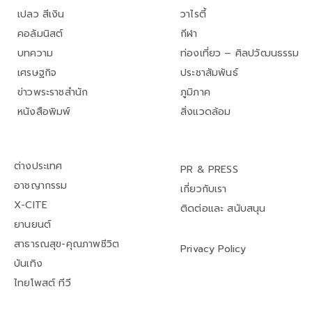
เปลว สีเงิน
วาไรตี้
คอลัมนิสต์
กีฬา
บทความ
ท่องเที่ยว – ศิลปวัฒนธรรม
เศรษฐกิจ
ประชาสัมพันธ์
ข่าวพระราชสำนัก
ภูมิภาค
หนังสือพิมพ์
สิ่งแวดล้อม
ต่างประเทศ
PR & PRESS
อาชญากรรม
เกี่ยวกับเรา
X-CITE
ติดต่อและ สนับสนุน
ยานยนต์
สาธารณสุข-คุณภาพชีวิต
Privacy Policy
บันเทิง
ไทยโพสต์ ทีวี