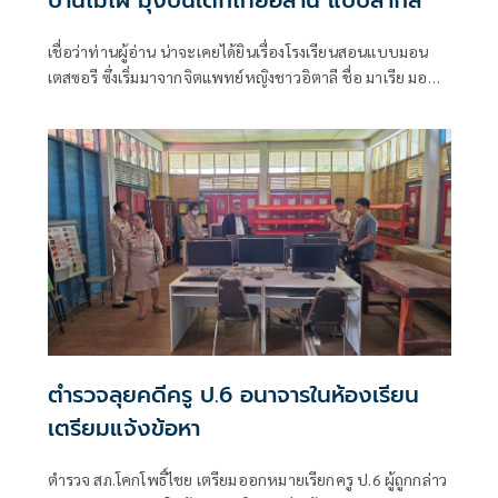
เชื่อว่าท่านผู้อ่าน น่าจะเคยได้ยินเรื่องโรงเรียนสอนแบบมอน
เตสซอรี ซึ่งเริ่มมาจากจิตแพทย์หญิงชาวอิตาลี ชื่อ มาเรีย มอน
เตสซอรี ผู้เชื่อและเผยแพร่ปรัชญาที่ว่า “การให้การศึกษาใน
ระยะแรก ไม่ใช่การเอาความรู้ไปบอกเด็ก แต่ควรปลูกฝังให้เด็ก
เจริญเติบโตไปตามความต้องการตามธรรมชาติของเขา”
ตำรวจลุยคดีครู ป.6 อนาจารในห้องเรียน
เตรียมแจ้งข้อหา
ตำรวจ สภ.โคกโพธิ์ไชย เตรียมออกหมายเรียกครู ป.6 ผู้ถูกกล่าว