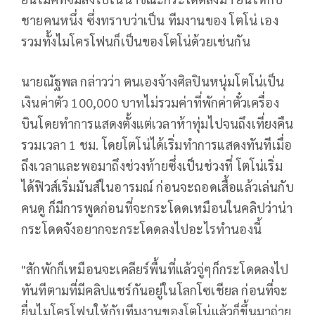
ชายคนหนึ่ง ซึ่งทราบว่าเป็น ทีมงานของ โตโน่ เอง
รวมทั้งไมโครโฟนก็เป็นของโตโน่ด้วยเช่นกัน
นายณัฐพล กล่าวว่า ตนเองจ้างศิลปินหนุ่มโตโน่เป็น
เงินค่าตัว 100,000 บาทไม่รวมค่าที่พักค่าตั๋วเครื่อง
บินโดยทำการแสดงตั้งแต่เวลาห้าทุ่มไปจนถึงเที่ยงคืน
รวมเวลา 1 ชม. โดยโตโน่ได้เริ่มทำการแสดงทันทีเมื่อ
ถึงเวลาและพอมาถึงช่วงท้ายซึ่งเป็นช่วงที่ โตโน่เริ่ม
ได้ฟิวส์เริ่มมันส์ในอารมณ์ ก่อนจะถอดเสื้อแล้วเล่นกับ
คนดู ก็มีการพูดก่อนที่จะกระโดดเหมือนในคลิปว่าน่า
กระโดดจังอยากจะกระโดดลงไปอะไรทำนองนี้
"สักพักก็เหมือนจะเคลียร์พื้นที่แล้วจู่ๆก็กระโดดลงไป
ทันทีตามที่มีคลิปแชร์กันอยู่ในโลกโซเชียล ก่อนที่จะ
ยื่นไมโครโฟนให้กับทีมงานของโตโน่แล้วก็ขึ้นมาถ่าย