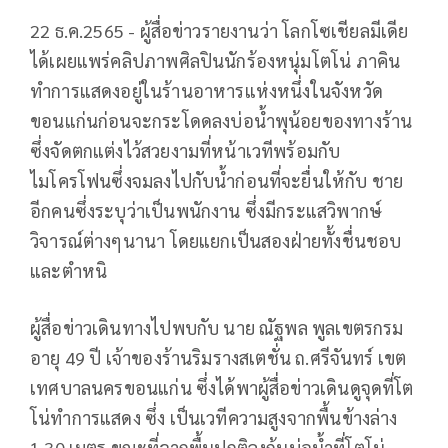
22 ธ.ค.2565 - ผู้สื่อข่าวรายงานว่า โลกโซเชียลมีเดีย
ได้เผยแพร่คลิปภาพศิลปินนักร้องหนุ่มโตโน่ ภาคิน
ทำการแสดงอยู่ในร้านอาหารแห่งหนึ่งในจังหวัด
ขอนแก่นก่อนจะกระโดดลงบ่อน้ำพุน้อยของทางร้าน
ซึ่งจัดตกแต่งไว้สวยงามที่หน้าเวทีพร้อมกับ
ไมโครโฟนซึ่งจมลงไปกับน้ำก่อนที่จะยื่นให้กับ ชาย
อีกคนซึ่งระบุว่าเป็นพนักงาน ซึ่งมีกระแสวิพากษ์
วิจารณ์ต่างๆนานา โดยแยกเป็นสองฝ่ายทั้งชื่นชอบ
และตำหนิ
ผู้สื่อข่าวเดินทางไปพบกับ นาย ณัฐพล พูลเขตรกรม
อายุ 49 ปี เจ้าของร้านริมรางสเตชั่น ถ.ศรีจันทร์ เขต
เทศบาลนครขอนแก่น ซึ่งได้พาผู้สื่อข่าวเดินดูจุดที่โต
โน่ทำการแสดง ซึ่ง เป็นเวทีความสูงจากพื้นข้างล่าง
1.30 เมตร ขณะที่จากพื้นปกติลงก้นบ่อน้ำที่โตโน่