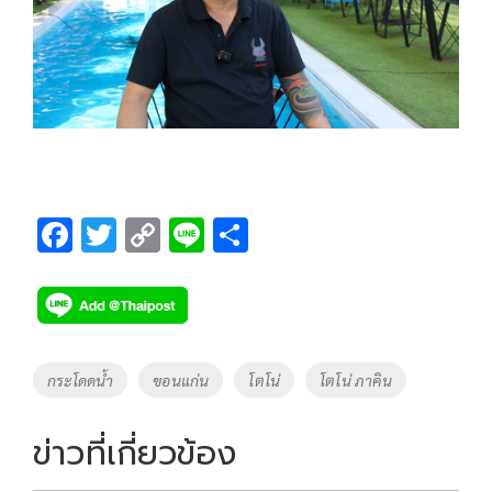
F
T
C
Li
S
ac
wi
o
n
h
e
tt
p
e
ar
b
er
y
e
o
Li
Tags
กระโดดน้ำ
ขอนแก่น
โตโน่
โตโน่ ภาคิน
o
n
k
k
ข่าวที่เกี่ยวข้อง