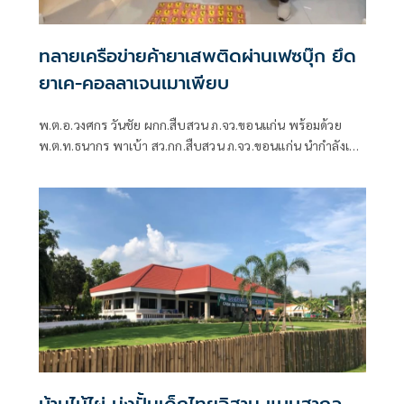
ทลายเครือข่ายค้ายาเสพติดผ่านเฟซบุ๊ก ยึด
ยาเค-คอลลาเจนเมาเพียบ
พ.ต.อ.วงศกร วันชัย ผกก.สืบสวน ภ.จว.ขอนแก่น พร้อมด้วย
พ.ต.ท.ธนากร พาเบ้า สว.กก.สืบสวน ภ.จว.ขอนแก่น นำกำลังเจ้า
หน้าที่ตำรวจชุดสืบสวน กก.สส.ภ.จว.ขอนแก่น ร่วมกันจับกุมผู้
ต้องหาอายุ 18 ปี จำนวน 4 คน พร้อมยาเคหรือคีตามีนคอลลา
เจน อาวุธปืนไทยประดิษฐ์ เครื่องกระสุนปืน และโทรศัพท์มือ
ถือ หลังสืบสวนพบพฤติการณ์ลักลอบจำหน่ายยา
บ้านไม้ไผ่ มุ่งปั้นเด็กไทยอิสาน แบบสากล