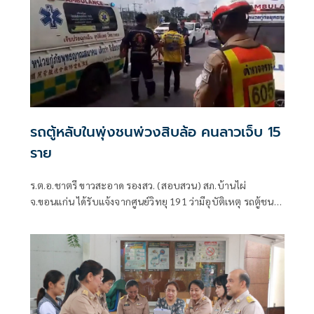
รถตู้หลับในพุ่งชนพ่วงสิบล้อ คนลาวเจ็บ 15
ราย
ร.ต.อ.ชาตรี ขาวสะอาด รองสว. (สอบสวน) สภ.บ้านไผ่
จ.ขอนแก่น ได้รับแจ้งจากศูนย์วิทยุ 191 ว่ามีอุบัติเหตุ รถตู้ชน
รถบรรทุกพ่วง บนถนนมิตรภาพ