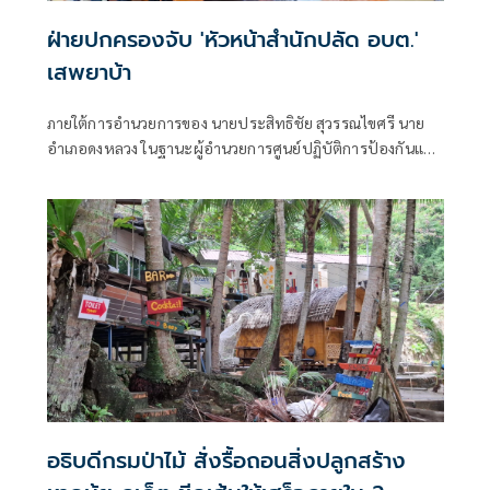
ฝ่ายปกครองจับ 'หัวหน้าสำนักปลัด อบต.'
เสพยาบ้า
ภายใต้การอำนวยการของ นายประสิทธิชัย สุวรรณไขศรี นาย
อำเภอดงหลวง ในฐานะผู้อำนวยการศูนย์ปฏิบัติการป้องกันและ
ปราบปรามยาเสพติดอำเภอดงหลวง (ศป.ปส.อ.ดงหลวง)
อธิบดีกรมป่าไม้ สั่งรื้อถอนสิ่งปลูกสร้าง