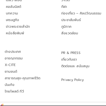
เปลว สีเงิน
วาไรตี้
คอลัมนิสต์
กีฬา
บทความ
ท่องเที่ยว – ศิลปวัฒนธรรม
เศรษฐกิจ
ประชาสัมพันธ์
ข่าวพระราชสำนัก
ภูมิภาค
หนังสือพิมพ์
สิ่งแวดล้อม
ต่างประเทศ
PR & PRESS
อาชญากรรม
เกี่ยวกับเรา
X-CITE
ติดต่อและ สนับสนุน
ยานยนต์
สาธารณสุข-คุณภาพชีวิต
Privacy Policy
บันเทิง
ไทยโพสต์ ทีวี