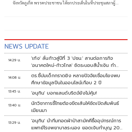
แล้ว-ไม่มีการจ่ายบำนาญ
จังหวัดภูเก็ต พรรคประชาชน ได้ยกประเด็นในที่ประชุมสภาผู้
แทนราษฎร เมื่อวันที่ 20 พฤษภาคม 2569 แสดงความห่วงใย
ของภาคประชาชนต่อความล่าช้าในกระบวนการยุติธรรมทาง
อาญา กรณีอดีตข้าราชการ ถูกลงโทษไล่ออกจากราชการตั้งแต่
ปี 2558
NEWS UPDATE
'เท้ง' ลั่นก้าวสู่ปีที่ 3 'ปชน.' สานต่อภารกิจ
14:29 น.
'อนาคตใหม่-ก้าวไกล' ซัดระบอบสีน้ำเงิน ทำ
หลักนิติรัฐ-นิติธรรมสั่นคลอน
ตร.ชี้ปมเด็กกราดยิง หลายปัจจัยเชื่อมโยงพบ
14:08 น.
ศึกษาข้อมูลปืนในออนไลน์เกือบ 2 ปี
13:45 น.
'อนุทิน' บอกแลนด์บริดจ์ยังไม่คุ้ม!
นักวิชาการชี้ไทยต้องขีดเส้นให้ชัดเปิดสัมพันธ์
13:40 น.
เมียนมา
'อนุทิน' นำทีมทอดผ้าป่าสามัคคีซื้ออุปกรณ์การ
13:29 น.
แพทย์โรงพยาบาลระนอง ยอดเงินทำบุญ 20