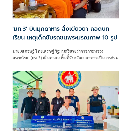
'มท.3' บินมุกดาหาร สั่งเยียวยา-ถอดบท
เรียน เหตุเด็กขับรถชนพระมรณภาพ 10 รูป
นายเจเศรษฐ์ ไทยเศรษฐ์ รัฐมนตรีช่วยว่าการกระทรวง
มหาดไทย (มท.3) เดินทางลงพื้นที่จังหวัดมุกดาหารเป็นการด่วน