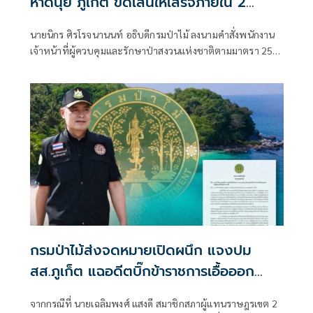
หาดนุ้ย ภูเก็ต ขีดเส้นให้เสร็จภายใน 2
สัปดาห์
นายนิกร ศิรโรจนานนท์ อธิบดีกรมป่าไม้ ลงนามคำสั่งพนักงาน
เจ้าหน้าที่ผู้ควบคุมและรักษาป่าสงวนแห่งชาติตามมาตรา 25
แห่งพระราชบัญญัติป่าสงวนแห่งชาติพ.ศ 2507
กรมป่าไม้ส่งจดหมายเปิดผนึก แจงปม
สส.ภูเก็ต แฉอดีตบิ๊กข้าราชการเอื้อออก
โฉนด 'หาดฟรีดอม-เกาะกระดาน' ยันไล่ออก
จากกรณีที่ นายเฉลิมพงศ์ แสงดี สมาชิกสภาผู้แทนราษฎรเขต 2