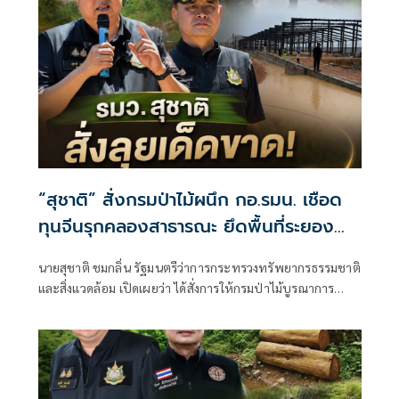
“สุชาติ” สั่งกรมป่าไม้ผนึก กอ.รมน. เชือด
ทุนจีนรุกคลองสาธารณะ ยึดพื้นที่ระยอง
กว่า 4 ไร่ ฟันคดีถึงที่สุด
นายสุชาติ ชมกลิ่น รัฐมนตรีว่าการกระทรวงทรัพยากรธรรมชาติ
และสิ่งแวดล้อม เปิดเผยว่า ได้สั่งการให้กรมป่าไม้บูรณาการ
ความร่วมมือกับกองอำนวยการรักษาความมั่นคงภายในราช
อาณาจักร (กอ.รมน.) และหน่วยงานที่เกี่ยวข้อง