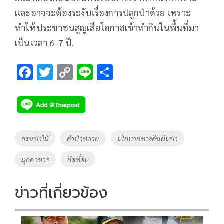
และอาจจะต้องระงับเรื่องการปลูกป่าด้วย เพราะ
ทำให้ประชาชนสูญเสียโอกาสเข้าทำกินในพื้นที่มา
เป็นเวลา 6-7 ปี.
F
T
C
Li
S
ac
wi
o
n
h
e
tt
p
e
ar
b
er
y
e
o
Li
Tags
กรมป่าไม้
คำป่าหลาย
นโยบายทวงคืนผืนป่า
o
n
มุกดาหาร
ยึดที่ดิน
k
k
ข่าวที่เกี่ยวข้อง