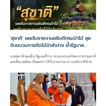
'สุชาติ' เผยรับรายงานอธิบดีกรมป่าไม้ ลุย
จับขบวนการตัดไม้ป่าลำปาง ย้ำรัฐบาล
'อนุทิน' เดินหน้าปราบบุกรุกป่า-ทำลาย
นายสุชาติ ชมกลิ่น รัฐมนตรีว่าการกระทรวงทรัพยากรธรรมชาติ
ทรัพยากรอย่างเด็ดขาด
และสิ่งแวดล้อม เปิดเผยว่า ได้รับรายงานจาก นายนิกร ศิรโรจนา
นนท์ อธิบดีกรมป่าไม้ ถึงผลการปฏิบัติการปราบปรามการ
ลักลอบตัดไม้ทำลายป่าในพื้นที่จังหวัดลำปาง