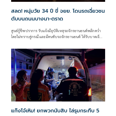
สลด! หนุ่มวัย 34 ปี ขี่ จยย. โดนรถเฉี่ยวชน
ดับบนถนนบางนา-ตราด
ศูนย์กู้ชีพปราการ รับแจ้งมีอุบัติเหตุรถจักรยานยนต์พลิกคว่ำ
โดยไม่ทราบคู่กรณี และมีคนขับรถจักรยานยนต์ ได้รับบาดเจ็บ
สาหัส
แก๊งโจ๋เหิม! ยกพวกนับสิบ ไล่รุมกระทืบ 5