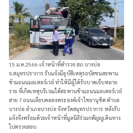
15 ม.ค.2566-เจ้าหน้าที่ตำรวจ สภ.บางบ่อ
จ.สมุทรปราการ รับแจ้งมีอุบัติเหตุรถบัสชนสะพาน
ข้ามถนนมอเตอร์เวย์ ทำให้มีผู้ได้รับบาดเจ็บหลาย
ราย ที่เกิดเหตุบริเวณใต้สะพานข้ามถนนมอเตอร์เวย์
สาย 7 ถนนเลียบคลองพระองค์เจ้าไชยานุชิต ตำบล
บางบ่อ อำเภอบางบ่อ จังหวัดสมุทรปราการ หลังรับ
แจ้งจึงพร้อมด้วยเจ้าหน้าที่มูลนิธิร่วมกตัญญูเดินทาง
ไปตรวจสอบ