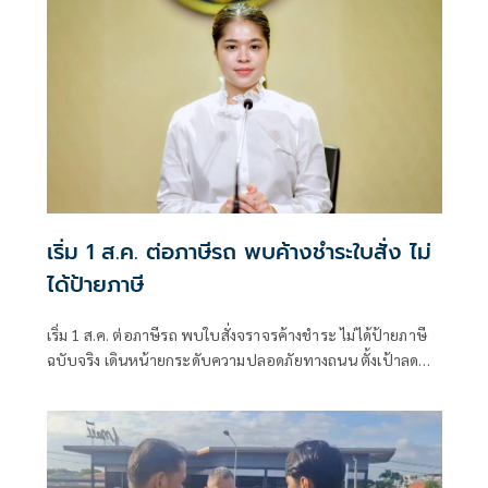
เริ่ม 1 ส.ค. ต่อภาษีรถ พบค้างชำระใบสั่ง ไม่
ได้ป้ายภาษี
เริ่ม 1 ส.ค. ต่อภาษีรถ พบใบสั่งจราจรค้างชำระ ไม่ได้ป้ายภาษี
ฉบับจริง เดินหน้ายกระดับความปลอดภัยทางถนน ตั้งเป้าลดผู้
เสียชีวิตจากอุบัติเหตุให้เหลือ 12 ราย ต่อประชากร 1 แสนคน