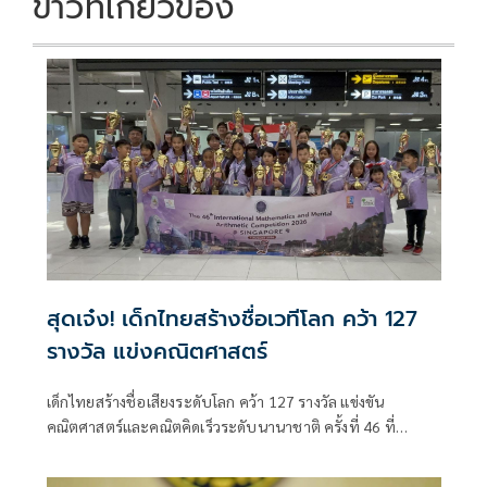
ข่าวที่เกี่ยวข้อง
สุดเจ๋ง! เด็กไทยสร้างชื่อเวทีโลก คว้า 127
รางวัล แข่งคณิตศาสตร์
เด็กไทยสร้างชื่อเสียงระดับโลก คว้า 127 รางวัล แข่งขัน
คณิตศาสตร์และคณิตคิดเร็วระดับนานาชาติ ครั้งที่ 46 ที่
สิงคโปร์ บินกลับถึงไทย