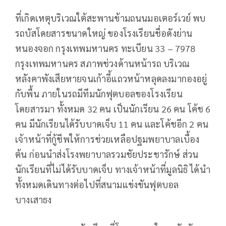
ที่เกิดเหตุบริเวณใต้สะพานข้ามถนนมอเตอร์เวย์ พบ
รถบัสโดยสารขนาดใหญ่ ของโรงเรียนชื่อดังย่าน
หนองจอก กรุงเทพมหานคร ทะเบียน 33 – 7978
กรุงเทพมหานคร สภาพช่วงด้านหน้ารถ บริเวณ
หลังคาพังเสียหายจนเก้าอี้แถวหน้าหลุดลงมากองอยู่
กับพื้น ภายในรถมีทีมนักฟุตบอลของโรงเรียน
โดยสารมา ทั้งหมด 32 คน เป็นนักเรียน 26 คน โค้ช 6
คน มีนักเรียนได้รับบาดเจ็บ 11 คน และโค้ชอีก 2 คน
เจ้าหน้าที่กู้ชีพให้การช่วยเหลือปฐมพยาบาลเบื้อง
ต้น ก่อนนำส่งโรงพยาบาลรวมชัยประชารักษ์ ส่วน
นักเรียนที่ไม่ได้รับบาดเจ็บ ทางเจ้าหน้าที่มูลนิธิ ได้นำ
ทั้งหมดเดินทางต่อไปที่สนามแข่งขันฟุตบอล
บางเสาธง